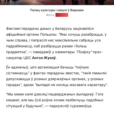
Палац культуры і навукі ў Варшаве
Фота:
"Позірк"
Фактамі перадачы даных у Беларусь зацікавіліся
афіцыйныя органы Польшчы. “Яны хочуць разабрацца, у
чым справа, і папрасілі нас максімальна сабраць усе
падрабязнасці, каб разбірацца разам і больш
прадметна”, — паведаміў у каментары
“Позірку”
прэс-
сакратар ЦБС
Антон Жукаў
.
Ён адзначыў, што арганізацыя бачыць “пэўную
сістэмнасць” у фактах перадачы звестак, “такія памылкі
дапускаюцца ў розных дзяржаўных органах, у розных
гарадах”, аднак “выпадкі не носяць масавага характару”.
“Мы маем каля дзесяці пацверджаных выпадкаў. Гэта
няшмат, але мы ўсё роўна хочам пазбегнуць падобных
сітуацый у будучыні”, — падкрэсліў суразмоўца.