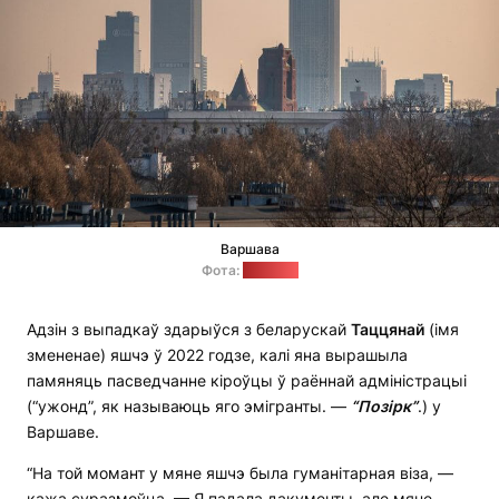
Варшава
Фота:
"Позірк"
Адзін з выпадкаў здарыўся з беларускай
Таццянай
(імя
змененае) яшчэ ў 2022 годзе, калі яна вырашыла
памяняць пасведчанне кіроўцы ў раённай адміністрацыі
(“ужонд”, як называюць яго эмігранты. —
“Позірк”
.) у
Варшаве.
“На той момант у мяне яшчэ была гуманітарная віза, —
кажа суразмоўца. — Я падала дакументы, але мяне