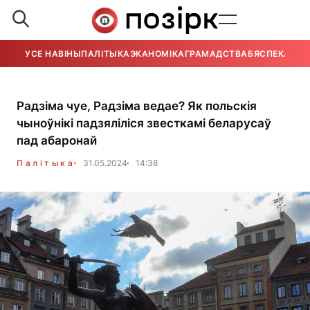
УСЕ НАВІНЫ
ПАЛІТЫКА
ЭКАНОМІКА
ГРАМАДСТВА
БЯСПЕКА
УСЕ
Радзіма чуе, Радзіма ведае? Як польскія
чыноўнікі падзяліліся звесткамі беларусаў
пад абаронай
Палітыка
31.05.2024
14:38