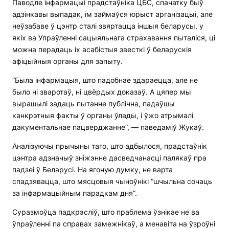
Паводле інфармацыі прадстаўніка ЦБС, спачатку быў
адзінкавы выпадак, ім займаўся юрыст арганізацыі, але
неўзабаве ў цэнтр сталі звяртацца іншыя беларусы, у
якіх ва Упраўленні сацыяльнага страхавання пыталіся, ці
можна перадаць іх асабістыя звесткі ў беларускія
афіцыйныя органы для запыту.
“Была інфармацыя, што падобнае здараецца, але не
было ні зваротаў, ні цвёрдых доказаў. А цяпер мы
вырашылі задаць пытанне публічна, падаўшы
канкрэтныя факты ў органы ўлады, і ўжо атрымалі
дакументальнае пацверджанне”, — паведаміў Жукаў.
Аналізуючы прычыны таго, што адбылося, прадстаўнік
цэнтра адзначыў зніжэнне дасведчанасці палякаў пра
падзеі ў Беларусі. На ягоную думку, не варта
спадзявацца, што мясцовыя чыноўнікі “шчыльна сочаць
за інфармацыйным парадкам дня”.
Суразмоўца падкрэсліў, што праблема ўзнікае не ва
ўпраўленні па справах замежнікаў, а менавіта на ўзроўні