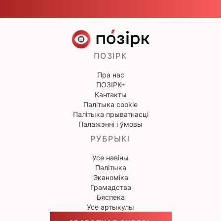
ПОЗІРК
Пра нас
ПОЗІРК+
Кантакты
Палітыка cookie
Палітыка прыватнасці
Палажэнні і ўмовы
РУБРЫКІ
Усе навіны
Палітыка
Эканоміка
Грамадства
Бяспека
Усе артыкулы