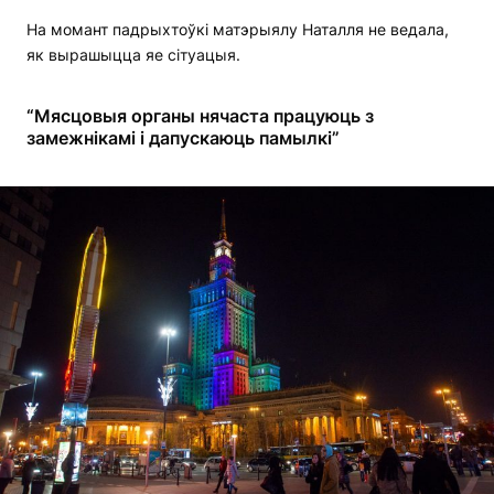
На момант падрыхтоўкі матэрыялу Наталля не ведала,
як вырашыцца яе сітуацыя.
“Мясцовыя органы нячаста працуюць з
замежнікамі і дапускаюць памылкі”