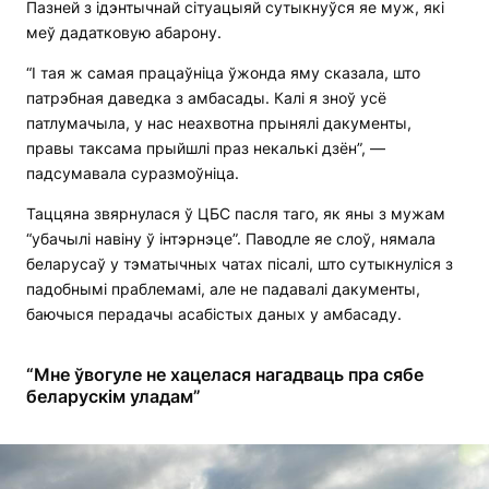
Пазней з ідэнтычнай сітуацыяй сутыкнуўся яе муж, які
меў дадатковую абарону.
“І тая ж самая працаўніца ўжонда яму сказала, што
патрэбная даведка з амбасады. Калі я зноў усё
патлумачыла, у нас неахвотна прынялі дакументы,
правы таксама прыйшлі праз некалькі дзён”, —
падсумавала суразмоўніца.
Таццяна звярнулася ў ЦБС пасля таго, як яны з мужам
“убачылі навіну ў інтэрнэце”. Паводле яе слоў, нямала
беларусаў у тэматычных чатах пісалі, што сутыкнуліся з
падобнымі праблемамі, але не падавалі дакументы,
баючыся перадачы асабістых даных у амбасаду.
“Мне ўвогуле не хацелася нагадваць пра сябе
беларускім уладам”