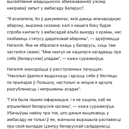
высвятлення медыцынскіх абмежаванняў ужонд
накіраваў запыт у амбасаду Беларусі”.
“Я асалапела, бо ў дакументах, якія даюць міжнародную
абарону, выразна сказана: калі з нашага боку будзе
спроба кантакту з амбасадай альбо выезду з краіны, нас
пазбавяць статусу дадатковай абароны”, — здзіўляецца
Наталля. Яна не збіралася ехаць у Беларусь, хоць там
засталіся сваякі. “Мне наогул не хацелася нагадваць пра
сябе [беларускім] уладам”, — кажа суразмоўца.
Наталля знаходзіцца ў расстроенных пачуццях:
“Наколькі ўдалося выдыхнуць і адчуць сябе ў бяспецы
па прыездзе ў Польшчу, настолькі ж моцна я адчула
разгубленасць і непрыемны асадак”.
“Гэта была лішняя інфармацыя, і я не хацела, каб яе
атрымлівалі беларускія органы”, — кажа суразмоўца.
Убачыўшы навіну пра тое, што даныя выцякаюць у
амбасаду не толькі ў яе, жанчына вырашыла распавесці
пра свой выпадак Цэнтру беларускай салідарнасці.