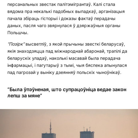
персанальных звестак палітэмігрантаў. Калі стала
вядома пра некалькі падобных выпадкаў, арганізацыя
пачала збіраць гісторыі і доказы фактаў перадачы
даных, пасля чаго звярнулася ў дзяржаўныя органы
Польшчы.
“Позірк”
высветліў, з якой прычыны звесткі беларусаў,
якія знаходзяцца пад міжнароднай абаронай, трапілі да
беларускіх уладаў, наколькі масавай была перадача
інфармацыі, і пагутарыў з тымі, чыя бяспека апынулася
пад пагрозай у выніку дзеянняў польскіх чыноўнікаў.
“Была ўпэўненая, што супрацоўніца ведае закон
лепш за мяне”