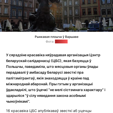
Рынкавая плошча ў Варшаве
Фота:
"Позірк"
У сярэдзіне красавіка няўрадавая арганізацыя Цэнтр
беларускай салідарнасці (ЦБС), якая базуецца ў
Польшчы, паведаміла, што мясцовыя органы ўлады
перадавалі ў амбасаду Беларусі звесткі пра
палітэмігрантаў, якія знаходзяцца ў краіне пад
міжнароднай абаронай. Пры гэтым у арганізацыі
ўдакладнілі, што ўцечкі “не мелі сістэмнага характару” і
здарыліся “ў сілу няведання закона асобнымі
чыноўнікамі”.
16 красавіка ЦБС апублікаваў звесткі аб уцечцы