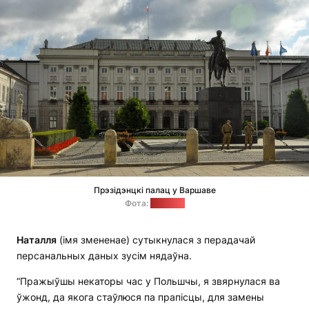
Прэзідэнцкі палац у Варшаве
Фота:
"Позірк"
Наталля
(імя змененае) сутыкнулася з перадачай
персанальных даных зусім нядаўна.
“Пражыўшы некаторы час у Польшчы, я звярнулася ва
ўжонд, да якога стаўлюся па прапісцы, для замены