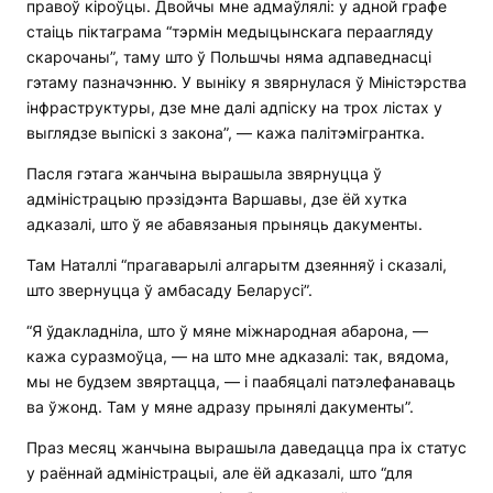
правоў кіроўцы. Двойчы мне адмаўлялі: у адной графе
стаіць піктаграма “тэрмін медыцынскага пераагляду
скарочаны”, таму што ў Польшчы няма адпаведнасці
гэтаму пазначэнню. У выніку я звярнулася ў Міністэрства
інфраструктуры, дзе мне далі адпіску на трох лістах у
выглядзе выпіскі з закона”, — кажа палітэмігрантка.
Пасля гэтага жанчына вырашыла звярнуцца ў
адміністрацыю прэзідэнта Варшавы, дзе ёй хутка
адказалі, што ў яе абавязаныя прыняць дакументы.
Там Наталлі “прагаварылі алгарытм дзеянняў і сказалі,
што звернуцца ў амбасаду Беларусі”.
“Я ўдакладніла, што ў мяне міжнародная абарона, —
кажа суразмоўца, — на што мне адказалі: так, вядома,
мы не будзем звяртацца, — і паабяцалі патэлефанаваць
ва ўжонд. Там у мяне адразу прынялі дакументы”.
Праз месяц жанчына вырашыла даведацца пра іх статус
у раённай адміністрацыі, але ёй адказалі, што “для