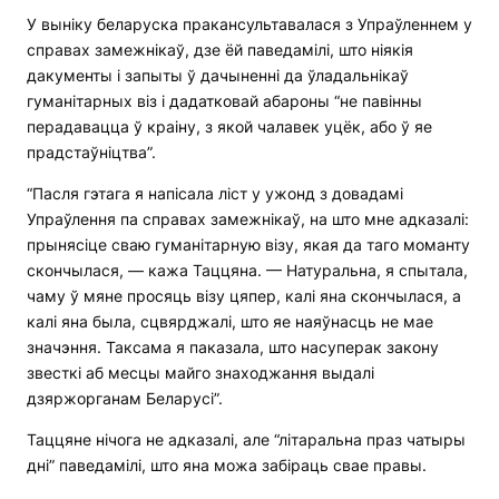
У выніку беларуска пракансультавалася з Упраўленнем у
справах замежнікаў, дзе ёй паведамілі, што ніякія
дакументы і запыты ў дачыненні да ўладальнікаў
гуманітарных віз і дадатковай абароны “не павінны
перадавацца ў краіну, з якой чалавек уцёк, або ў яе
прадстаўніцтва”.
“Пасля гэтага я напісала ліст у ужонд з довадамі
Упраўлення па справах замежнікаў, на што мне адказалі:
прынясіце сваю гуманітарную візу, якая да таго моманту
скончылася, — кажа Таццяна. — Натуральна, я спытала,
чаму ў мяне просяць візу цяпер, калі яна скончылася, а
калі яна была, сцвярджалі, што яе наяўнасць не мае
значэння. Таксама я паказала, што насуперак закону
звесткі аб месцы майго знаходжання выдалі
дзяржорганам Беларусі”.
Таццяне нічога не адказалі, але “літаральна праз чатыры
дні” паведамілі, што яна можа забіраць свае правы.