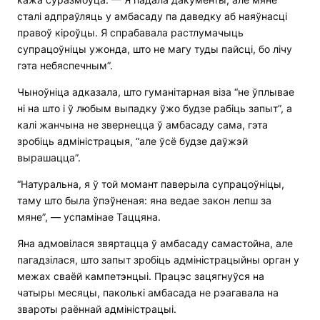
сталі адпраўляць у амбасаду па даведку аб наяўнасці
правоў кіроўцы. Я спрабавала растлумачыць
супрацоўніцы ужонда, што не магу туды пайсці, бо лічу
гэта небяспечным”.
Чыноўніца адказала, што гуманітарная віза “не ўплывае
ні на што і ў любым выпадку ўжо будзе рабіць запыт”, а
калі жанчына не звернецца ў амбасаду сама, гэта
зробіць адміністрацыя, “але ўсё будзе даўжэй
вырашацца”.
“Натуральна, я ў той момант паверыла супрацоўніцы,
таму што была ўпэўненая: яна ведае закон лепш за
мяне”, — успамінае Таццяна.
Яна адмовілася звяртацца ў амбасаду самастойна, але
пагадзілася, што запыт зробіць адміністрацыйны орган у
межах сваёй кампетэнцыі. Працэс зацягнуўся на
чатыры месяцы, паколькі амбасада не рэагавала на
звароты раённай адміністрацыі.