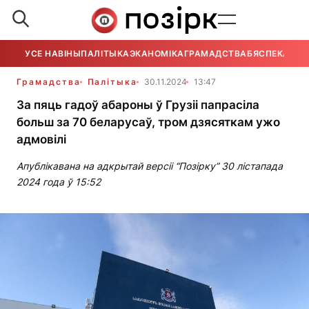
УСЕ НАВІНЫ
ПАЛІТЫКА
ЭКАНОМІКА
ГРАМАДСТВА
БЯСПЕКА
УСЕ
Грамадства
Палітыка
30.11.2024
13:47
За пяць гадоў абароны ў Грузіі папрасіла
больш за 70 беларусаў, тром дзясяткам ужо
адмовілі
Апублікавана на адкрытай версіі “Позірку” 30 лістапада
2024 года ў 15:52