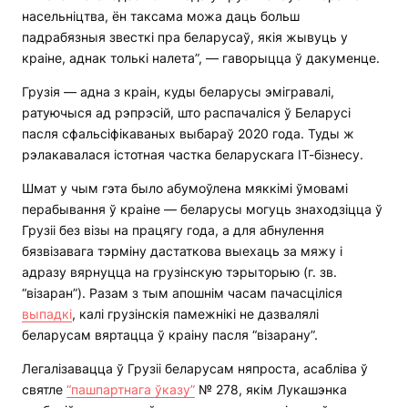
насельніцтва, ён таксама можа даць больш
падрабязныя звесткі пра беларусаў, якія жывуць у
краіне, аднак толькі налета”, — гаворыцца ў дакуменце.
Грузія — адна з краін, куды беларусы эмігравалі,
ратуючыся ад рэпрэсій, што распачаліся ў Беларусі
пасля сфальсіфікаваных выбараў 2020 года. Туды ж
рэлакавалася істотная частка беларускага ІТ-бізнесу.
Шмат у чым гэта было абумоўлена мяккімі ўмовамі
перабывання ў краіне — беларусы могуць знаходзіцца ў
Грузіі без візы на працягу года, а для абнулення
бязвізавага тэрміну дастаткова выехаць за мяжу і
адразу вярнуцца на грузінскую тэрыторыю (г. зв.
“візаран”). Разам з тым апошнім часам пачасціліся
выпадкі
, калі грузінскія памежнікі не дазвалялі
беларусам вяртацца ў краіну пасля “візарану”.
Легалізавацца ў Грузіі беларусам няпроста, асабліва ў
святле
“пашпартнага ўказу”
№ 278, якім Лукашэнка