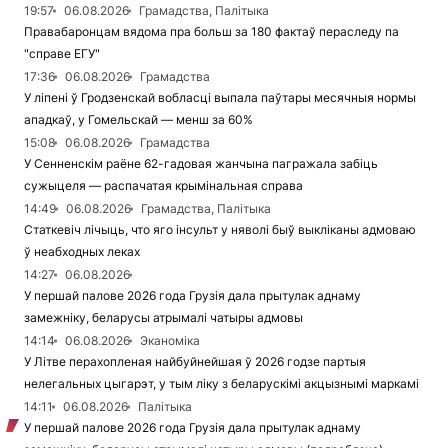
19:57
06.08.2026
Грамадства, Палітыка
Правабаронцам вядома пра больш за 180 фактаў пераследу па
"справе ЕГУ"
17:36
06.08.2026
Грамадства
У ліпені ў Гродзенскай вобласці выпала паўтары месячныя нормы
ападкаў, у Гомельскай — менш за 60%
15:08
06.08.2026
Грамадства
У Сенненскім раёне 62-гадовая жанчына пагражала забіць
сужыцеля — распачатая крымінальная справа
14:49
06.08.2026
Грамадства, Палітыка
Статкевіч лічыць, что яго інсульт у няволі быў выкліканы адмоваю
ў неабходных леках
14:27
06.08.2026
У першай палове 2026 года Грузія дала прытулак аднаму
замежніку, беларусы атрымалі чатыры адмовы
14:14
06.08.2026
Эканоміка
У Літве перахопленая найбуйнейшая ў 2026 годзе партыя
нелегальных цыгарэт, у тым ліку з беларускімі акцызнымі маркамі
14:11
06.08.2026
Палітыка
У першай палове 2026 года Грузія дала прытулак аднаму