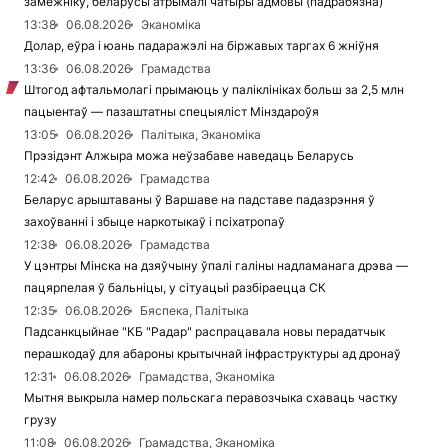
замежніку, беларусы атрымалі чатыры адмовы (падрабязна)
13:38
06.08.2026
Эканоміка
Долар, еўра і юань падаражэлі на біржавых таргах 6 жніўня
13:36
06.08.2026
Грамадства
Штогод афтальмолагі прымаюць у паліклініках больш за 2,5 млн
пацыентаў — пазаштатны спецыяліст Мінздароўя
13:05
06.08.2026
Палітыка, Эканоміка
Прэзідэнт Алжыра можа неўзабаве наведаць Беларусь
12:42
06.08.2026
Грамадства
Беларус арыштаваны ў Варшаве на падставе падазрэння ў
захоўванні і збыце наркотыкаў і псіхатропаў
12:38
06.08.2026
Грамадства
У цэнтры Мінска на дзяўчыну ўпалі галіны надламанага дрэва —
пацярпелая ў бальніцы, у сітуацыі разбіраецца СК
12:35
06.08.2026
Бяспека, Палітыка
Падсанкцыйнае "КБ "Радар" распрацавала новы перадатчык
перашкодаў для абароны крытычнай інфраструктуры ад дронаў
12:31
06.08.2026
Грамадства, Эканоміка
Мытня выкрыла намер польскага перавозчыка схаваць частку
грузу
11:08
06.08.2026
Грамадства, Эканоміка