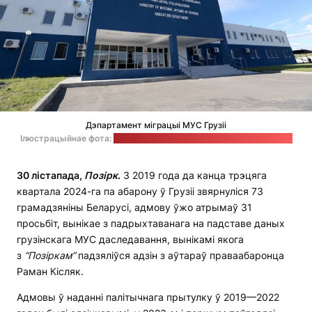
Дэпартамент міграцыі МУС Грузіі
Ілюстрацыйнае фота:
сайт Міністэрства ўнутраных спраў Грузіі
30 лістапада,
Позірк
.
З 2019 года да канца трэцяга
квартала 2024-га па абарону ў Грузіі звярнуліся 73
грамадзяніны Беларусі, адмову ўжо атрымаў 31
просьбіт, вынікае з падрыхтаванага на падставе даных
грузінскага МУС даследавання, вынікамі якога
з
“Позіркам”
падзяліўся адзін з аўтараў праваабаронца
Раман Кісляк.
Адмовы ў наданні палітычнага прытулку ў 2019—2022