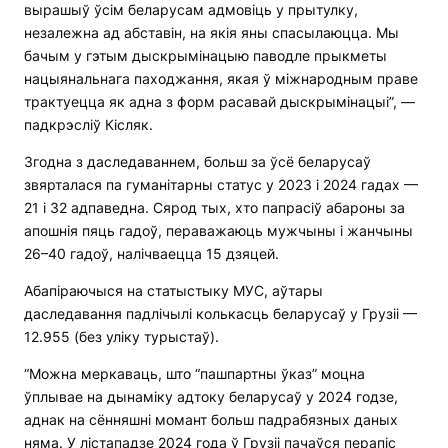
вырашыў ўсім беларусам адмовіць у прытулку,
незалежна ад абставін, на якія яны спасылаюцца. Мы
бачым у гэтым дыскрымінацыю паводле прыкметы
нацыянальнага паходжання, якая ў міжнародным праве
трактуецца як адна з форм расавай дыскрымінацыі”, —
падкрэсліў Кісляк.
Згодна з даследаваннем, больш за ўсё беларусаў
звярталася па гуманітарны статус у 2023 і 2024 гадах —
21 і 32 адпаведна. Сярод тых, хто папрасіў абароны за
апошнія пяць гадоў, пераважаюць мужчыны і жанчыны
26–40 гадоў, налічваецца 15 дзяцей.
Абапіраючыся на статыстыку МУС, аўтары
даследавання падлічылі колькасць беларусаў у Грузіі —
12.955 (без уліку турыстаў).
“Можна меркаваць, што “пашпартны ўказ” моцна
ўплывае на дынаміку адтоку беларусаў у 2024 годзе,
аднак на сённяшні момант больш падрабязных даных
няма. У лістападзе 2024 года ў Грузіі пачаўся перапіс