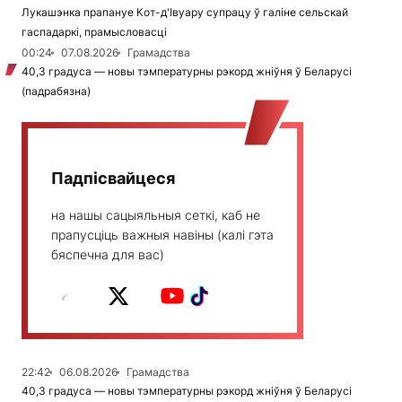
Лукашэнка прапануе Кот-д'Івуару супрацу ў галіне сельскай
гаспадаркі, прамысловасці
00:24
07.08.2026
Грамадства
40,3 градуса — новы тэмпературны рэкорд жніўня ў Беларусі
(падрабязна)
Падпісвайцеся
на нашы сацыяльныя сеткі, каб не
прапусціць важныя навіны (калі гэта
бяспечна для вас)
22:42
06.08.2026
Грамадства
40,3 градуса — новы тэмпературны рэкорд жніўня ў Беларусі