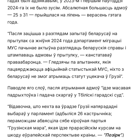
гадах былі адзінкавымі, у 2023-м і першым паўгоддзі
2024-га іх не было зусім. Абсалютная большасць адмоў
— 25 з 31 — прыйшлася на ліпень — верасень гэтага
года.
“Пасля зацішша з разглядам запытаў беларусаў на
прытулак са жніўня 2024 года дэпартамент міграцыі
МУС пачынае актыўна разглядаць беларускія справы і
штампаваць адмовы ў прытулку, — канстатаваў
праваабаронца. — Гледзячы па апытаннях, якія
пацвярджаюцца афіцыйнай статыстыкай МУС, ніхто з
беларусаў не змог атрымаць статут уцекача ў Грузіі”.
Паводле яго слоў, пасля атрымання адмоў “ідзе масавая
падрыхтоўка і падача скаргаў у Тбіліскі гарадскі суд”.
“Відавочна, што нехта ва ўрадзе Грузіі напярэдадні
выбараў у парламент (адбыліся 26 кастрычніка;
пераможцам абвясціла сябе кіроўная партыя
“Грузінская мара”, якая ідзе прарасійскім курсам на
шкоду еўрапейскай перспектыве краіны. —
“Позірк”.
)