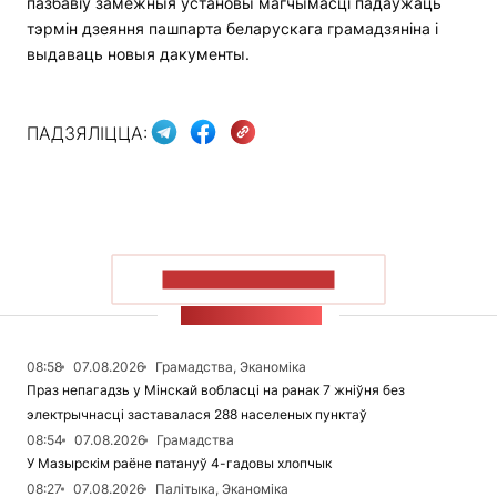
пазбавіў замежныя ўстановы магчымасці падаўжаць
тэрмін дзеяння пашпарта беларускага грамадзяніна і
выдаваць новыя дакументы.
ПАДЗЯЛІЦЦА:
ПАКАЗАЦЬ БОЛЬШ
СТУЖКА НАВІН
08:58
07.08.2026
Грамадства, Эканоміка
Праз непагадзь у Мінскай вобласці на ранак 7 жніўня без
электрычнасці заставалася 288 населеных пунктаў
08:54
07.08.2026
Грамадства
У Мазырскім раёне патануў 4-гадовы хлопчык
08:27
07.08.2026
Палітыка, Эканоміка