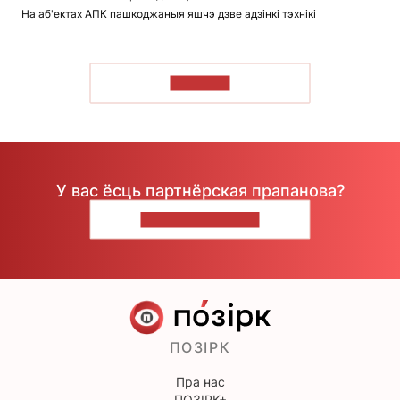
На аб'ектах АПК пашкоджаныя яшчэ дзве адзінкі тэхнікі
ЧЫТАЦЬ
У вас ёсць партнёрская прапанова?
НАПІШЫЦЕ НАМ
ПОЗІРК
Пра нас
ПОЗІРК+