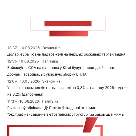
ПАКАЗАЦЬ БОЛЬШ
СТУЖКА НАВІН
13:37
10.08.2026
Эканоміка
Долар, еўра і юань падаражэлі на першых біржавых таргах тыдня
12:51
10.08.2026
Палітыка
Вайскоўцы ССА на вучэннях у Кітаі будуць процідзейнічаць
дронам і асвойваць сумесную зборку БПЛА
12:07
10.08.2026
Эканоміка
У ліпені спажывецкія цэны выраслі на 0,3%, з пачатку 2026 года —
на 3,2% (дапоўнена)
11:37
10.08.2026
Палітыка
Рыжанкоў абвінаваціў Латвію ў жаданні атрымаць
"экстрафінансаванне з еўрапейскіх структур" за закрыццё мяжы