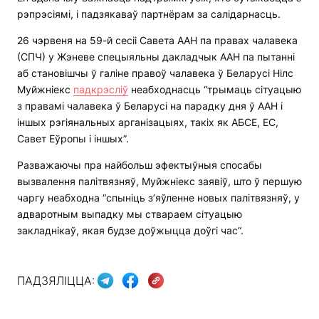
рэпрэсіямі, і падзякаваў партнёрам за салідарнасць.
26 чэрвеня на 59-й сесіі Савета ААН па правах чалавека
(СПЧ) у Жэневе спецыяльны дакладчык ААН па пытанні
аб становішчы ў галіне правоў чалавека ў Беларусі Нілс
Муйжніекс
падкрэсліў
неабходнасць “трымаць сітуацыю
з правамі чалавека ў Беларусі на парадку дня ў ААН і
іншых рэгіянальных арганізацыях, такіх як АБСЕ, ЕС,
Савет Еўропы і іншых”.
Разважаючы пра найбольш эфектыўныя спосабы
вызвалення палітвязняў, Муйжніекс заявіў, што ў першую
чаргу неабходна “спыніць з’яўленне новых палітвязняў, у
адваротным выпадку мы ствараем сітуацыю
закладнікаў, якая будзе доўжыцца доўгі час“.
ПАДЗЯЛІЦЦА: