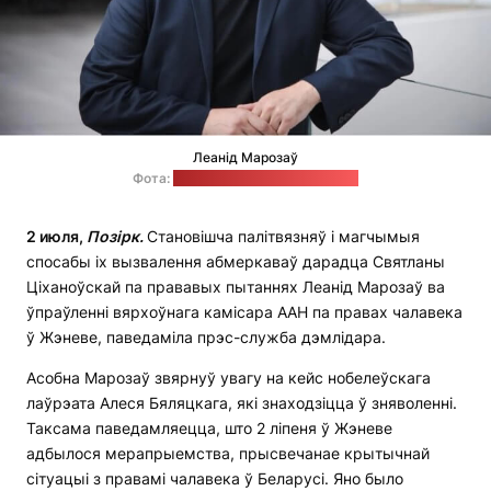
Леанід Марозаў
Фота:
Офіс Святланы Ціханоўскай
2 июля,
Позірк.
Становішча палітвязняў і магчымыя
спосабы іх вызвалення абмеркаваў дарадца Святланы
Ціханоўскай па прававых пытаннях Леанід Марозаў ва
ўпраўленні вярхоўнага камісара ААН па правах чалавека
ў Жэневе, паведаміла прэс-служба дэмлідара.
Асобна Марозаў звярнуў увагу на кейс нобелеўскага
лаўрэата Алеся Бяляцкага, які знаходзіцца ў зняволенні.
Таксама паведамляецца, што 2 ліпеня ў Жэневе
адбылося мерапрыемства, прысвечанае крытычнай
сітуацыі з правамі чалавека ў Беларусі. Яно было