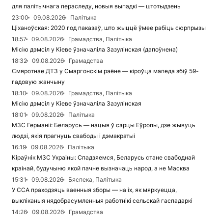
для палітычнага пераследу, новыя выпадкі — штотыдзень
23:00
09.08.2026
Палітыка
Ціханоўская: 2020 год паказаў, што жыццё ўмее рабіць сюрпрызы
18:57
09.08.2026
Грамадства, Палітыка
Місію дэмсіл у Кіеве ўзначаліла Зазулінская (дапоўнена)
18:32
09.08.2026
Грамадства
Смяротнае ДТЗ у Смаргонскім раёне — кіроўца мапеда збіў 59-
гадовую жанчыну
18:10
09.08.2026
Грамадства, Палітыка
Місію дэмсіл у Кіеве ўзначаліла Зазулінская
18:01
09.08.2026
Палітыка
МЗС Германіі: Беларусь — нацыя ў сэрцы Еўропы, дзе жывуць
людзі, якія прагнуць свабоды і дэмакратыі
16:19
09.08.2026
Палітыка
Кіраўнік МЗС Украіны: Спадзяемся, Беларусь стане свабоднай
краінай, будучыню якой пачне вызначаць народ, а не Масква
15:31
09.08.2026
Бяспека, Палітыка
У ССА праходзяць ваенныя зборы — на іх, як мяркуецца,
выкліканыя нядобрасумленныя работнікі сельскай гаспадаркі
14:26
09.08.2026
Грамадства