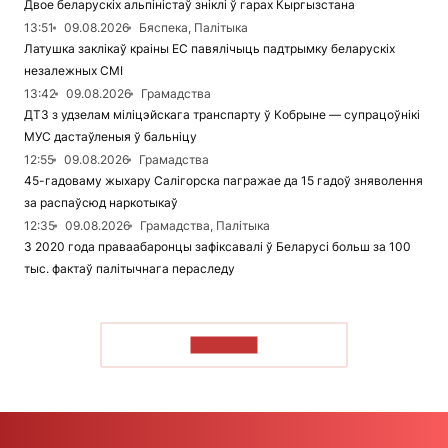
Двое беларускіх альпіністаў зніклі ў гарах Кыргызстана
13:51
09.08.2026
Бяспека, Палітыка
Латушка заклікаў краіны ЕС павялічыць падтрымку беларускіх
незалежных СМІ
13:42
09.08.2026
Грамадства
ДТЗ з удзелам міліцэйскага транспарту ў Кобрыне — супрацоўнікі
МУС дастаўленыя ў бальніцу
12:55
09.08.2026
Грамадства
45-гадоваму жыхару Салігорска пагражае да 15 гадоў зняволення
за распаўсюд наркотыкаў
12:35
09.08.2026
Грамадства, Палітыка
З 2020 года праваабаронцы зафіксавалі ў Беларусі больш за 100
тыс. фактаў палітычнага пераследу
ЧЫТАЦЬ