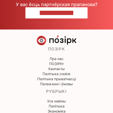
У вас ёсць партнёрская прапанова?
НАПІШЫЦЕ НАМ
ПОЗІРК
Пра нас
ПОЗІРК+
Кантакты
Палітыка cookie
Палітыка прыватнасці
Палажэнні і ўмовы
РУБРЫКІ
Усе навіны
Палітыка
Эканоміка