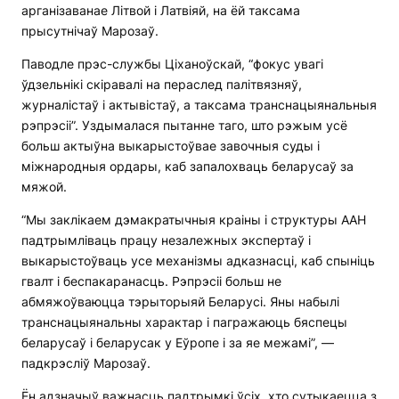
арганізаванае Літвой і Латвіяй, на ёй таксама
прысутнічаў Марозаў.
Паводле прэс-службы Ціханоўскай, “фокус увагі
ўдзельнікі скіравалі на пераслед палітвязняў,
журналістаў і актывістаў, а таксама транснацыянальныя
рэпрэсіі”. Уздымалася пытанне таго, што рэжым усё
больш актыўна выкарыстоўвае завочныя суды і
міжнародныя ордары, каб запалохваць беларусаў за
мяжой.
“Мы заклікаем дэмакратычныя краіны і структуры ААН
падтрымліваць працу незалежных экспертаў і
выкарыстоўваць усе механізмы адказнасці, каб спыніць
гвалт і беспакаранасць. Рэпрэсіі больш не
абмяжоўваюцца тэрыторыяй Беларусі. Яны набылі
транснацыянальны характар і пагражаюць бяспецы
беларусаў і беларусак у Еўропе і за яе межамі”, —
падкрэсліў Марозаў.
Ён адзначыў важнасць падтрымкі ўсіх, хто сутыкаецца з