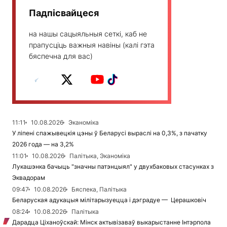
Падпісвайцеся
на нашы сацыяльныя сеткі, каб не
прапусціць важныя навіны (калі гэта
бяспечна для вас)
11:11
10.08.2026
Эканоміка
У ліпені спажывецкія цэны ў Беларусі выраслі на 0,3%, з пачатку
2026 года — на 3,2%
11:01
10.08.2026
Палітыка, Эканоміка
Лукашэнка бачыць "значны патэнцыял" у двухбаковых стасунках з
Эквадорам
09:47
10.08.2026
Бяспека, Палітыка
Беларуская адукацыя мілітарызуецца і дэградуе — Церашковіч
08:24
10.08.2026
Палітыка
Дарадца Ціханоўскай: Мінск актывізаваў выкарыстанне Інтэрпола