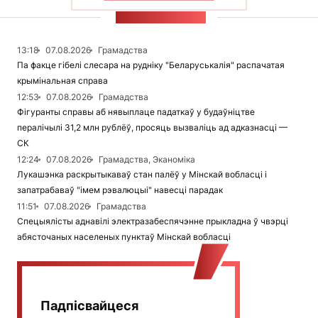
СТУЖКА НАВІН
13:18
07.08.2026
Грамадства
Па факце гібелі слесара на рудніку "Беларуськалія" распачатая
крымінальная справа
12:53
07.08.2026
Грамадства
Фігуранты справы аб нявыплаце падаткаў у будаўніцтве
пералічылі 31,2 млн рублёў, просяць вызваліць ад адказнасці —
СК
12:24
07.08.2026
Грамадства, Эканоміка
Лукашэнка раскрытыкаваў стан палёў у Мінскай вобласці і
запатрабаваў "імем рэвалюцыі" навесці парадак
11:51
07.08.2026
Грамадства
Спецыялісты аднавілі электразабеспячэнне прыкладна ў чвэрці
абясточаных населеных пунктаў Мінскай вобласці
Падпісвайцеся