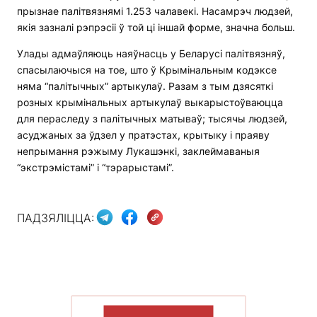
прызнае палітвязнямі 1.253 чалавекі. Насамрэч людзей,
якія зазналі рэпрэсіі ў той ці іншай форме, значна больш.
Улады адмаўляюць наяўнасць у Беларусі палітвязняў,
спасылаючыся на тое, што ў Крымінальным кодэксе
няма “палітычных” артыкулаў. Разам з тым дзясяткі
розных крымінальных артыкулаў выкарыстоўваюцца
для пераследу з палітычных матываў; тысячы людзей,
асуджаных за ўдзел у пратэстах, крытыку і праяву
непрымання рэжыму Лукашэнкі, заклеймаваныя
“экстрэмістамі” і “тэрарыстамі”.
ПАДЗЯЛІЦЦА:
ПАКАЗАЦЬ БОЛЬШ