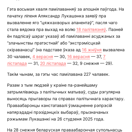
Гэта восьмая хваля памілаванняў за апошнія паўгода. На
пачатку ліпеня Аляксандр Лукашэнка заявіў пра
вызваленне яго “цяжкахворых апанентаў”, пасля чаго
стала вядома пра выхад на волю
18 палітвязняў
. Пазней
ён падпісаў шэраг указаў аб памілаванні асуджаных за
“злачынствы пратэстнай” або “экстрэмісцкай
скіраванасці” (на падставе ўказа ад
16 жніўня
вызвалена
30 чалавек,
4 верасня
— 30,
16 верасня
— 37,
7
лістапада
— 31,
20 лістапада
— 32, 9 снежня — 29).
Такім чынам, за гэты час памілавана 227 чалавек.
Разам з тым людзей у краіне па-ранейшаму
затрымліваюць з палітычных матываў, суды рэгулярна
выносяць прыгаворы па справах палітычнага характару.
Праваабаронцы канстатавалі ўзмацненне рэпрэсій
напярэдадні прэзідэнцкіх выбараў, прызначаных
рэжымам Лукашэнкі на 26 студзеня 2025 года.
На 28 снежня беларуская праваабарончая супольнасць