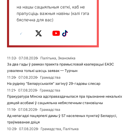
на нашы сацыяльныя сеткі, каб не
прапусціць важныя навіны (калі гэта
бяспечна для вас)
11:32
07.08.2026
Палітыка, Эканоміка
За два гады ў рамках праекта прамысловай кааперацыі ЕАЭС
ухвалена толькі шэсць заявак — Турчын
11:26
07.08.2026
Грамадства
На рудніку "Беларуськалія" загінуў 29-гадовы слесар
11:21
07.08.2026
Грамадства
Пракуратура Мінска адсправаздачылася пра прызнанне некалькіх
дзяцей асобамі ў сацыяльна небяспечным становішчы
11:16
07.08.2026
Грамадства
Ад непагадзі пацярпелі дамы ў 57 населеных пунктаў Беларусі,
траўмаванае дзіця
10:29
07.08.2026
Грамадства, Палітыка