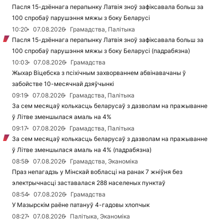
Пасля 15-дзённага перапынку Латвія зноў зафіксавала больш за
100 спробаў парушэння мяжы з боку Беларусі
10:20
07.08.2026
Грамадства, Палітыка
Пасля 15-дзённага перапынку Латвія зноў зафіксавала больш за
100 спробаў парушэння мяжы з боку Беларусі (падрабязна)
10:03
07.08.2026
Грамадства
Жыхар Віцебска з псіхічным захворваннем абвінавачаны ў
забойстве 10-месячнай дзяўчынкі
09:19
07.08.2026
Грамадства, Палітыка
За сем месяцаў колькасць беларусаў з дазволам на пражыванне
ў Літве зменшылася амаль на 4%
09:17
07.08.2026
Грамадства, Палітыка
За сем месяцаў колькасць беларусаў з дазволам на пражыванне
ў Літве зменшылася амаль на 4% (падрабязна)
08:58
07.08.2026
Грамадства, Эканоміка
Праз непагадзь у Мінскай вобласці на ранак 7 жніўня без
электрычнасці заставалася 288 населеных пунктаў
08:54
07.08.2026
Грамадства
У Мазырскім раёне патануў 4-гадовы хлопчык
08:27
07.08.2026
Палітыка, Эканоміка