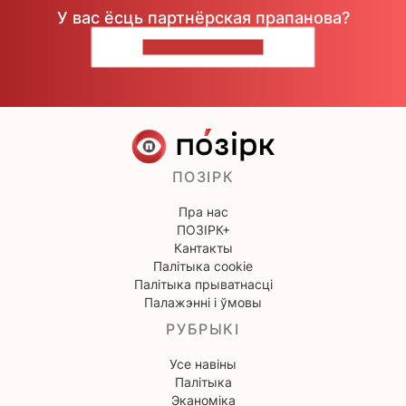
У вас ёсць партнёрская прапанова?
НАПІШЫЦЕ НАМ
ПОЗІРК
Пра нас
ПОЗІРК+
Кантакты
Палітыка cookie
Палітыка прыватнасці
Палажэнні і ўмовы
РУБРЫКІ
Усе навіны
Палітыка
Эканоміка