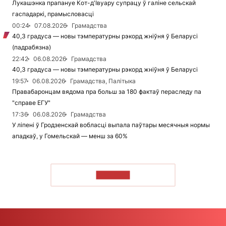
Лукашэнка прапануе Кот-д'Івуару супрацу ў галіне сельскай
гаспадаркі, прамысловасці
00:24
07.08.2026
Грамадства
40,3 градуса — новы тэмпературны рэкорд жніўня ў Беларусі
(падрабязна)
22:42
06.08.2026
Грамадства
40,3 градуса — новы тэмпературны рэкорд жніўня ў Беларусі
19:57
06.08.2026
Грамадства, Палітыка
Правабаронцам вядома пра больш за 180 фактаў пераследу па
"справе ЕГУ"
17:36
06.08.2026
Грамадства
У ліпені ў Гродзенскай вобласці выпала паўтары месячныя нормы
ападкаў, у Гомельскай — менш за 60%
ЧЫТАЦЬ