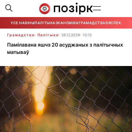
УСЕ НАВІНЫ
ПАЛІТЫКА
ЭКАНОМІКА
ГРАМАДСТВА
БЯСПЕКА
УСЕ
Грамадства
Палітыка
28.12.2024
10:15
Памілавана яшчэ 20 асуджаных з палітычных
матываў