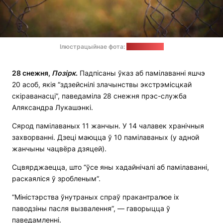
Ілюстрацыйнае фота:
pixabay.com
28 снежня,
Позірк
.
Падпісаны ўказ аб памілаванні яшчэ
20 асоб, якія “здзейснілі злачынствы экстрэмісцкай
скіраванасці”, паведаміла 28 снежня прэс-служба
Аляксандра Лукашэнкі.
Сярод памілаваных 11 жанчын. У 14 чалавек хранічныя
захворванні. Дзеці маюцца ў 10 памілаваных (у адной
жанчыны чацвёра дзяцей).
Сцвярджаецца, што “ўсе яны хадайнічалі аб памілаванні,
раскаяліся ў зробленым”.
“Міністэрства ўнутраных спраў пракантралюе іх
паводзіны пасля вызвалення”, — гаворыцца ў
паведамленні.