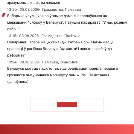
зразумелы алгарытм дапамогі
13:50
08.08.2026
Грамадства, Палітыка
Бабарыка ўсумніўся ва ўплыве дэмсіл, спаслаўшыся на
меркаванні "сяброў у Беларусі", Латушка парыраваў: "У нас розныя
сябры"
13:15
08.08.2026
Грамадства, Палітыка
Севярынец: Трэба мець каманды, гатовыя пры магчымасці
правесці ў рэгіёнах Беларусі "ад акцый і новых вырабаў да
рэформаў"
12:54
08.08.2026
Палітыка, Эканоміка
Беларусь могуць падключыць да рэалізацыі праекта першага
грузавога чыгуначнага маршруту паміж РФ і Пакістанам
(дапоўнена)
ЧЫТАЦЬ