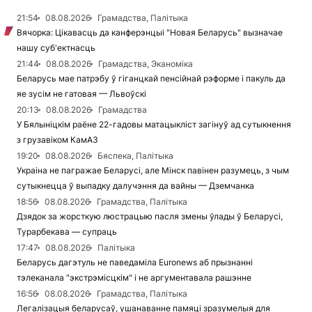
21:54
08.08.2026
Грамадства, Палітыка
Вячорка: Цікавасць да канферэнцыі "Новая Беларусь" вызначае
нашу суб'ектнасць
21:44
08.08.2026
Грамадства, Эканоміка
Беларусь мае патрэбу ў гіганцкай пенсійнай рэформе і пакуль да
яе зусім не гатовая — Львоўскі
20:13
08.08.2026
Грамадства
У Бялыніцкім раёне 22-гадовы матацыкліст загінуў ад сутыкнення
з грузавіком КамАЗ
19:20
08.08.2026
Бяспека, Палітыка
Украіна не пагражае Беларусі, але Мінск павінен разумець, з чым
сутыкнецца ў выпадку далучэння да вайны — Дземчанка
18:56
08.08.2026
Грамадства, Палітыка
Дзядок за жорсткую люстрацыю пасля змены ўлады ў Беларусі,
Турарбекава — супраць
17:47
08.08.2026
Палітыка
Беларусь дагэтуль не паведаміла Euronews аб прызнанні
тэлеканала "экстрэмісцкім" і не аргументавала рашэнне
16:56
08.08.2026
Грамадства, Палітыка
Легалізацыя беларусаў, ушанаванне памяці зразумелыя для