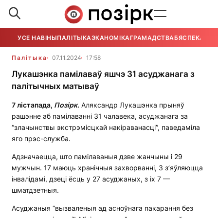
УСЕ НАВІНЫ
ПАЛІТЫКА
ЭКАНОМІКА
ГРАМАДСТВА
БЯСПЕКА
УСЕ
Палітыка
07.11.2024
17:58
Лукашэнка памілаваў яшчэ 31 асуджанага з
палітычных матываў
7 лістапада,
П
озірк
.
Аляксандр Лукашэнка прыняў
рашэнне аб памілаванні 31 чалавека, асуджанага за
“злачынствы экстрэмісцкай накіраванасці”, паведаміла
яго прэс-служба.
Адзначаецца, што памілаваныя дзве жанчыны і 29
мужчын. 17 маюць хранічныя захворванні, 3 з’яўляюцца
інвалідамі, дзеці ёсць у 27 асуджаных, з іх 7 —
шматдзетныя.
Асуджаныя “вызваленыя ад асноўнага пакарання без