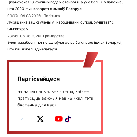
Ціханоўская: З кожным годам становіцца ўсё больш відавочна,
што 2020-ты незваротна змяніў Беларусь
09:07
09.08.2026
Палітыка
Лукашэнка зацікаўлены ў "нарошчванні супрацоўніцтва" з
Сінгапурам
23:56
08.08.2026
Грамадства
Электразабеспячэнне адноўленае ва ўсіх паселішчах Беларусі,
што пацярпелі ад непагадзі
Падпісвайцеся
на нашы сацыяльныя сеткі, каб не
прапусціць важныя навіны (калі гэта
бяспечна для вас)