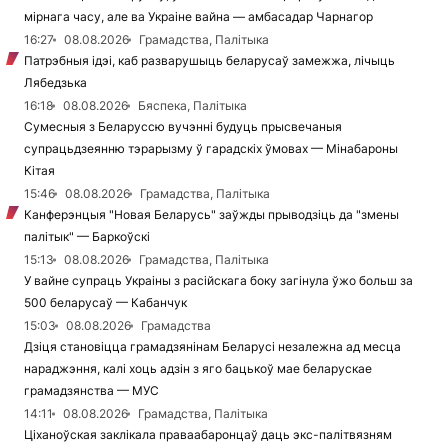
мірнага часу, але ва Украіне вайна — амбасадар Чарнагор
16:27
08.08.2026
Грамадства, Палітыка
Патрэбныя ідэі, каб разварушыць беларусаў замежжа, лічыць
Лябедзька
16:18
08.08.2026
Бяспека, Палітыка
Сумесныя з Беларуссю вучэнні будуць прысвечаныя
супрацьдзеянню тэрарызму ў гарадскіх ўмовах — Мінабароны
Кітая
15:46
08.08.2026
Грамадства, Палітыка
Канферэнцыя "Новая Беларусь" заўжды прыводзіць да "змены
палітык" — Баркоўскі
15:13
08.08.2026
Грамадства, Палітыка
У вайне супраць Украіны з расійскага боку загінула ўжо больш за
500 беларусаў — Кабанчук
15:03
08.08.2026
Грамадства
Дзіця становіцца грамадзянінам Беларусі незалежна ад месца
нараджэння, калі хоць адзін з яго бацькоў мае беларускае
грамадзянства — МУС
14:11
08.08.2026
Грамадства, Палітыка
Ціханоўская заклікала праваабаронцаў даць экс-палітвязням