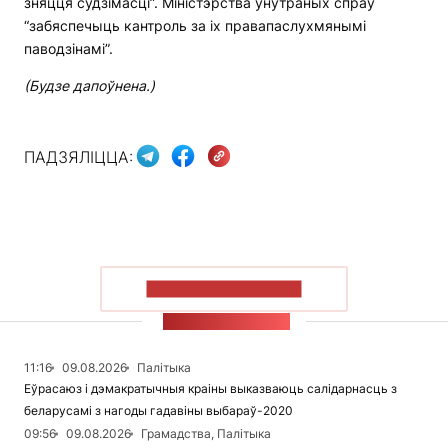
зняцця судзімасці”. Міністэрства ўнутраных спраў
“забяспечыць кантроль за іх правапаслухмянымі
паводзінамі”.
(Будзе дапоўнена.)
ПАДЗЯЛІЦЦА:
ПАКАЗАЦЬ БОЛЬШ
СТУЖКА НАВІН
11:16
09.08.2026
Палітыка
Еўрасаюз і дэмакратычныя краіны выказваюць салідарнасць з
беларусамі з нагоды гадавіны выбараў-2020
09:56
09.08.2026
Грамадства, Палітыка