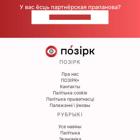
У вас ёсць партнёрская прапанова?
НАПІШЫЦЕ НАМ
ПОЗІРК
Пра нас
ПОЗІРК+
Кантакты
Палітыка cookie
Палітыка прыватнасці
Палажэнні і ўмовы
РУБРЫКІ
Усе навіны
Палітыка
Эканоміка