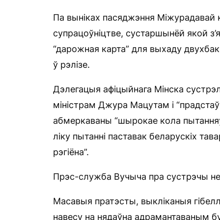
Па выніках пасяджэння Міжурадавай к
супрацоўніцтве, сустаршынёй якой з’я
“дарожная карта” для выхаду двухбак
ў рэлізе.
Дэлегацыя афіцыйнага Мінска сустрэл
міністрам Джура Мацутам і “прадстаўн
абмеркаваны “шырокае кола пытанняў
ліку пытанні паставак беларускіх тава
рэгіёна”.
Прэс-служба Вучыча пра сустрэчы не
Масавыя пратэсты, выкліканыя гібелл
навесу на нядаўна адрамантаваным бу