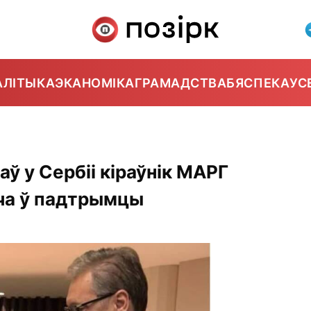
АЛІТЫКА
ЭКАНОМІКА
ГРАМАДСТВА
БЯСПЕКА
УС
ў у Сербіі кіраўнік МАРГ
ыча ў падтрымцы