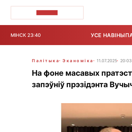
ПОЗІРК+
УСЕ НАВІНЫ
П
МІНСК 23:40
Палітыка
Эканоміка
11.07.2025
20:03
На фоне масавых пратэста
запэўніў прэзідэнта Вуч