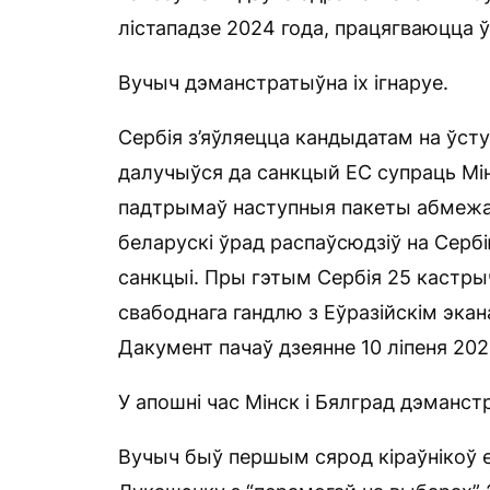
лістападзе 2024 года, працягваюцца 
Вучыч дэманстратыўна іх ігнаруе.
Сербія з’яўляецца кандыдатам на ўсту
далучыўся да санкцый ЕС супраць Мінс
падтрымаў наступныя пакеты абмежа
беларускі ўрад распаўсюдзіў на Сербі
санкцыі. Пры гэтым Сербія 25 кастрыч
свабоднага гандлю з Еўразійскім экан
Дакумент пачаў дзеянне 10 ліпеня 202
У апошні час Мінск і Бялград дэманст
Вучыч быў першым сярод кіраўнікоў е