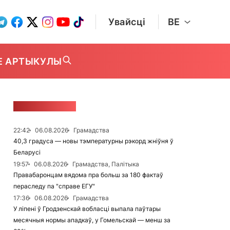
Увайсці
BE
Е АРТЫКУЛЫ
СТУЖКА НАВІН
22:42
06.08.2026
Грамадства
40,3 градуса — новы тэмпературны рэкорд жніўня ў
Беларусі
19:57
06.08.2026
Грамадства, Палітыка
Правабаронцам вядома пра больш за 180 фактаў
пераследу па "справе ЕГУ"
17:36
06.08.2026
Грамадства
У ліпені ў Гродзенскай вобласці выпала паўтары
месячныя нормы ападкаў, у Гомельскай — менш за