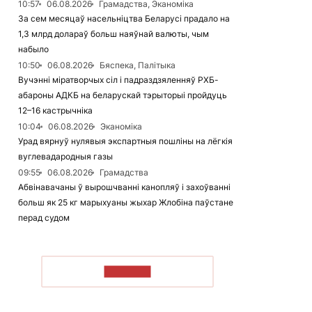
10:57
06.08.2026
Грамадства, Эканоміка
За сем месяцаў насельніцтва Беларусі прадало на
1,3 млрд долараў больш наяўнай валюты, чым
набыло
10:50
06.08.2026
Бяспека, Палітыка
Вучэнні міратворчых сіл і падраздзяленняў РХБ-
абароны АДКБ на беларускай тэрыторыі пройдуць
12–16 кастрычніка
10:04
06.08.2026
Эканоміка
Урад вярнуў нулявыя экспартныя пошліны на лёгкія
вуглевадародныя газы
09:55
06.08.2026
Грамадства
Абвінавачаны ў вырошчванні канопляў і захоўванні
больш як 25 кг марыхуаны жыхар Жлобіна паўстане
перад судом
ЧЫТАЦЬ