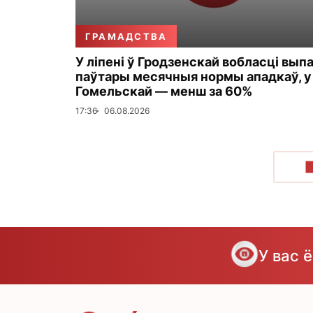
ГРАМАДСТВА
У ліпені ў Гродзенскай вобласці вып
паўтары месячныя нормы ападкаў, у
Гомельскай — менш за 60%
17:36
06.08.2026
У вас 