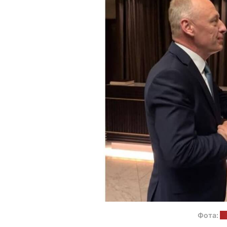
Фота:
п