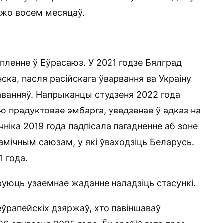
ўжо восем месяцаў.
пленне ў Еўрасаюз. У 2021 годзе Бялград
ка, пасля расійскага ўварвання ва Украіну
ванняў. Напрыканцы студзеня 2022 года
ю прадуктовае эмбарга, уведзенае ў адказ на
ніка 2019 года падпісала пагадненне аб зоне
амічным саюзам, у які ўваходзіць Беларусь.
1 года.
руюць узаемнае жаданне наладзіць стасункі.
ўрапейскіх дзяржаў, хто павіншаваў