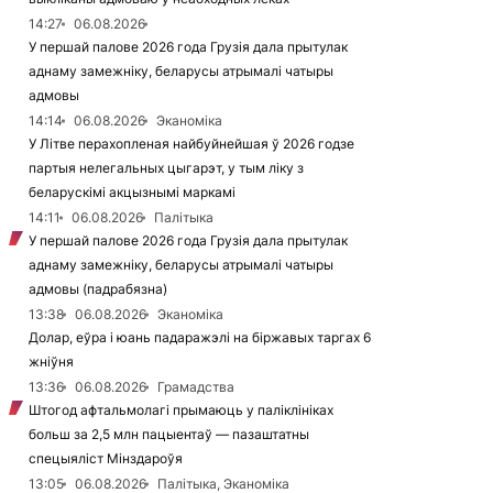
14:27
06.08.2026
У першай палове 2026 года Грузія дала прытулак
аднаму замежніку, беларусы атрымалі чатыры
адмовы
14:14
06.08.2026
Эканоміка
У Літве перахопленая найбуйнейшая ў 2026 годзе
партыя нелегальных цыгарэт, у тым ліку з
беларускімі акцызнымі маркамі
14:11
06.08.2026
Палітыка
У першай палове 2026 года Грузія дала прытулак
аднаму замежніку, беларусы атрымалі чатыры
адмовы (падрабязна)
13:38
06.08.2026
Эканоміка
Долар, еўра і юань падаражэлі на біржавых таргах 6
жніўня
13:36
06.08.2026
Грамадства
Штогод афтальмолагі прымаюць у паліклініках
больш за 2,5 млн пацыентаў — пазаштатны
спецыяліст Мінздароўя
13:05
06.08.2026
Палітыка, Эканоміка