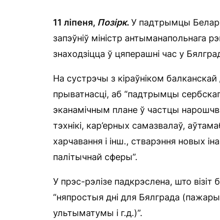
11 ліпеня,
Позірк
.
У падтрымцы Белару
запэўніў міністр антыманапольнага рэг
знаходзіцца ў цяперашні час у Бялгр
На сустрэчы з кіраўніком балканскай 
прыватнасці, аб “падтрымцы сербскага 
эканамічным плане ў частцы нарошчв
тэхнікі, кар’ерных самазвалаў, аўтам
харчавання і інш., стварэння новых і
палітычнай сферы”.
У прэс-рэлізе падкрэслена, што візіт 
“няпростыя дні для Бялграда (пажары
ультыматумы і г.д.)”.