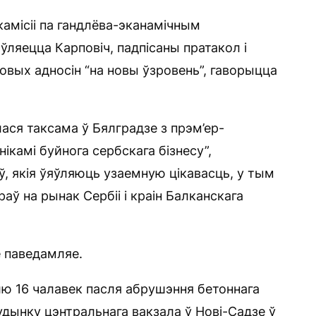
амісіі па гандлёва-эканамічным
ўляецца Карповіч, падпісаны пратакол і
овых адносін “на новы ўзровень”, гаворыцца
ася таксама ў Бялградзе з прэм’ер-
ікамі буйнога сербскага бізнесу”,
, якія ўяўляюць узаемную цікавасць, у тым
раў на рынак Сербіі і краін Балканскага
 паведамляе.
ю 16 чалавек пасля абрушэння бетоннага
дынку цэнтральнага вакзала ў Нові-Садзе ў