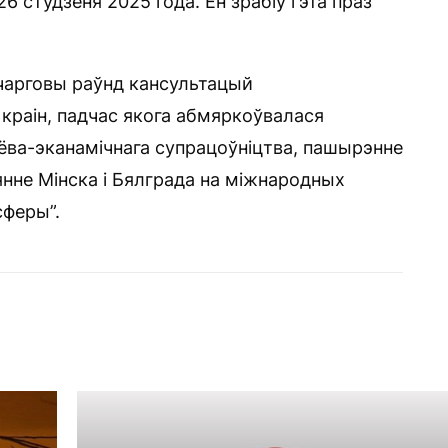
6 студзеня 2025 года. Ён зрабіў гэта праз
 чарговы раўнд кансультацый
краін, падчас якога абмяркоўвалася
лёва-эканамічнага супрацоўніцтва, пашырэнне
нне Мінска і Бялграда на міжнародных
сферы”.