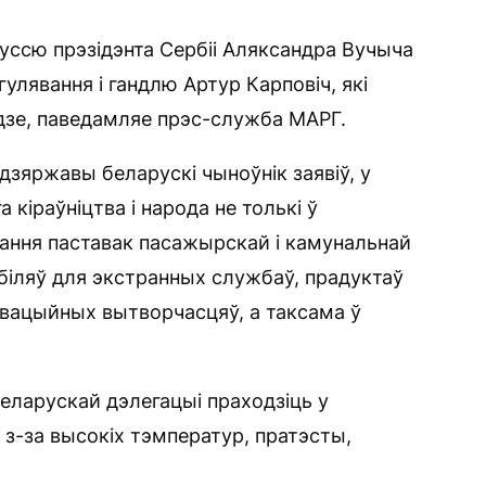
ссю прэзідэнта Сербіі Аляксандра Вучыча
улявання і гандлю Артур Карповіч, які
адзе, паведамляе прэс-служба МАРГ.
дзяржавы беларускі чыноўнік заявіў, у
кіраўніцтва і народа не толькі ў
ання паставак пасажырскай і камунальнай
абіляў для экстранных службаў, прадуктаў
навацыйных вытворчасцяў, а таксама ў
беларускай дэлегацыі праходзіць у
 з-за высокіх тэмператур, пратэсты,