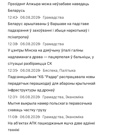
Прэзідэнт Алжыра можа неўзабаве наведаць
Беларусь
12:42
06.08.2026
Грамадства
Беларус арыштаваны ў Варшаве на падставе
падазрэння ў захоўванні і збыце наркотыкаў і
псіхатропаў
12:38
06.08.2026
Грамадства
У цэнтры Мінска на дзяўчыну ўпалі галіны
надламанага дрэва — пацярпелая ў бальніцы, у
сітуацыі разбіраецца СК
12:35
06.08.2026
Бяспека, Палітыка
Падсанкцыйнае "КБ "Радар" распрацавала новы
перадатчык перашкодаў для абароны крытычнай
інфраструктуры ад дронаў
12:31
06.08.2026
Грамадства, Эканоміка
Мытня выкрыла намер польскага перавозчыка
схаваць частку грузу
11:08
06.08.2026
Грамадства, Эканоміка
На аб'ектах АПК пашкоджаныя яшчэ дзве адзінкі
тэхнікі