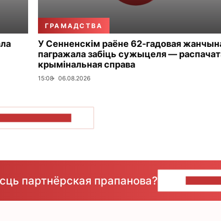
ГРАМАДСТВА
ала
У Сенненскім раёне 62-гадовая жанчын
пагражала забіць сужыцеля — распачат
крымінальная справа
15:08
06.08.2026
ПАКАЗАЦЬ БОЛЬШ
ёсць партнёрская прапанова?
НАПІШЫ