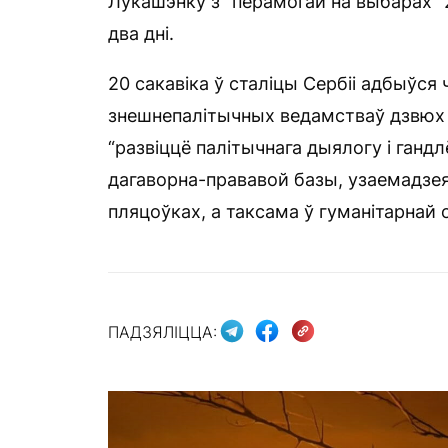
Лукашэнку з “перамогай на выбарах” 2
два дні.
20 сакавіка ў сталіцы Сербіі адбыўся
знешнепалітычных ведамстваў дзвюх 
“развіццё палітычнага дыялогу і ганд
дагаворна-прававой базы, узаемадзея
пляцоўках, а таксама ў гуманітарнай 
ПАДЗЯЛІЦЦА: