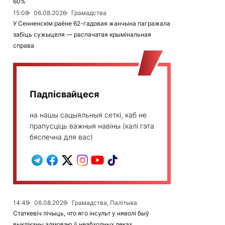
60%
15:08
06.08.2026
Грамадства
У Сенненскім раёне 62-гадовая жанчына пагражала
забіць сужыцеля — распачатая крымінальная
справа
Падпісвайцеся
на нашы сацыяльныя сеткі, каб не
прапусціць важныя навіны (калі гэта
бяспечна для вас)
14:49
06.08.2026
Грамадства, Палітыка
Статкевіч лічыць, что яго інсульт у няволі быў
выкліканы адмоваю ў неабходных леках