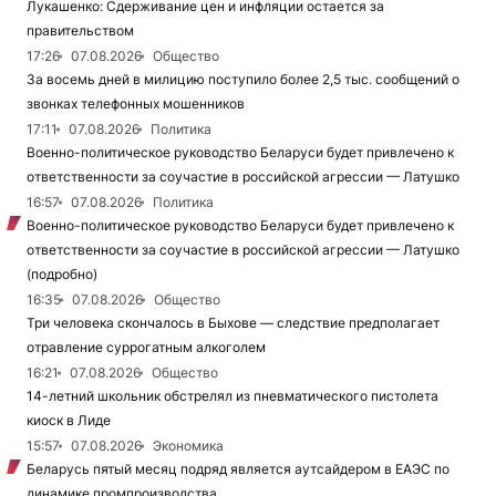
Лукашенко: Сдерживание цен и инфляции остается за
правительством
17:26
07.08.2026
Общество
За восемь дней в милицию поступило более 2,5 тыс. сообщений о
звонках телефонных мошенников
17:11
07.08.2026
Политика
Военно-политическое руководство Беларуси будет привлечено к
ответственности за соучастие в российской агрессии — Латушко
16:57
07.08.2026
Политика
Военно-политическое руководство Беларуси будет привлечено к
ответственности за соучастие в российской агрессии — Латушко
(подробно)
16:35
07.08.2026
Общество
Три человека скончалось в Быхове — следствие предполагает
отравление суррогатным алкоголем
16:21
07.08.2026
Общество
14-летний школьник обстрелял из пневматического пистолета
киоск в Лиде
15:57
07.08.2026
Экономика
Беларусь пятый месяц подряд является аутсайдером в ЕАЭС по
динамике промпроизводства