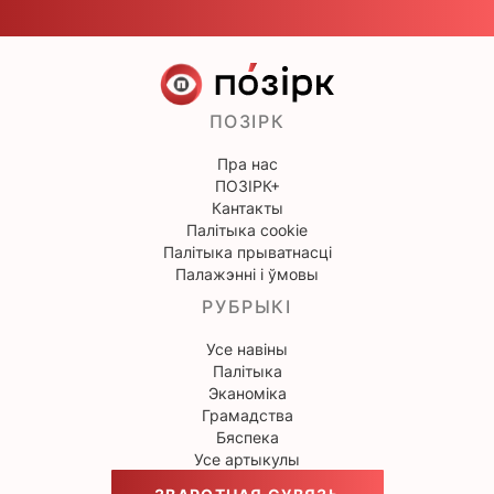
ПОЗІРК
Пра нас
ПОЗІРК+
Кантакты
Палітыка cookie
Палітыка прыватнасці
Палажэнні і ўмовы
РУБРЫКІ
Усе навіны
Палітыка
Эканоміка
Грамадства
Бяспека
Усе артыкулы