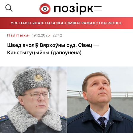
УСЕ НАВІНЫ
ПАЛІТЫКА
ЭКАНОМІКА
ГРАМАДСТВА
БЯСПЕКА
УСЕ
Палітыка
19.12.2025
22:42
Швед ачоліў Вярхоўны суд, Сівец —
Канстытуцыйны (дапоўнена)