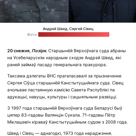
Андрэй Швед, Сяргей Сівец
Фота:
Генпракуратура, СТБ / калаж "Позірк"
20 снежня,
Позірк
.
Старшынёй Вярхоўнага суда абраны
на Усебеларускім народным сходзе Андрэй Швед, які
раней займаў пасаду генеральнага пракурора.
Таксама дэлегаты ВНС прагаласавалі за прызначэнне
Сяргея Сіўца старшынёй Канстытуцыйнага суда. Сівец
ачольвае пастаянную камісію Савета Рэспублікі па
адукацыі, навуцы, культуры і сацыяльным развіцці.
З 1997 года старшынёй Вярхоўнага суда Беларусі быў
цяпер 83-гадовы Валянцін Сукала. 71-гадовы Пётр
Міклашэвіч кіраваў Канстытуцыйным судом з 2008 года.
Швед і Сівец — аднагодкі, 1973 года нараджэння.