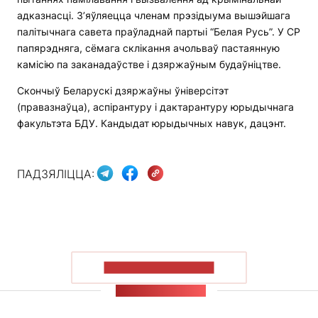
адказнасці. З’яўляецца членам прэзідыума вышэйшага
палітычнага савета праўладнай партыі “Белая Русь”. У СР
папярэдняга, сёмага склікання ачольваў пастаянную
камісію па заканадаўстве і дзяржаўным будаўніцтве.
Скончыў Беларускі дзяржаўны ўніверсітэт
(правазнаўца), аспірантуру і дактарантуру юрыдычнага
факультэта БДУ. Кандыдат юрыдычных навук, дацэнт.
ПАДЗЯЛІЦЦА:
ПАКАЗАЦЬ БОЛЬШ
СТУЖКА НАВІН