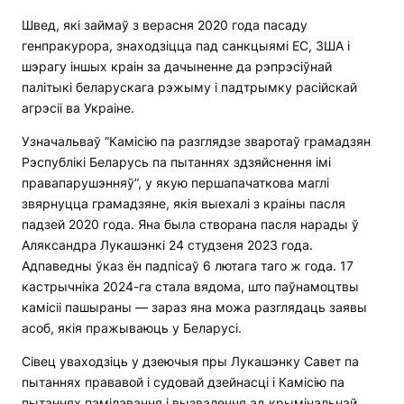
Швед, які займаў з верасня 2020 года пасаду
генпракурора, знаходзіцца пад санкцыямі ЕС, ЗША і
шэрагу іншых краін за дачыненне да рэпрэсіўнай
палітыкі беларускага рэжыму і падтрымку расійскай
агрэсіі ва Украіне.
Узначальваў “Камісію па разглядзе зваротаў грамадзян
Рэспублікі Беларусь па пытаннях здзяйснення імі
правапарушэнняў”, у якую першапачаткова маглі
звярнуцца грамадзяне, якія выехалі з краіны пасля
падзей 2020 года. Яна была створана пасля нарады ў
Аляксандра Лукашэнкі 24 студзеня 2023 года.
Адпаведны ўказ ён падпісаў 6 лютага таго ж года. 17
кастрычніка 2024-га стала вядома, што паўнамоцтвы
камісіі пашыраны — зараз яна можа разглядаць заявы
асоб, якія пражываюць у Беларусі.
Сівец уваходзіць у дзеючыя пры Лукашэнку Савет па
пытаннях прававой і судовай дзейнасці і Камісію па
пытаннях памілавання і вызвалення ад крымінальнай