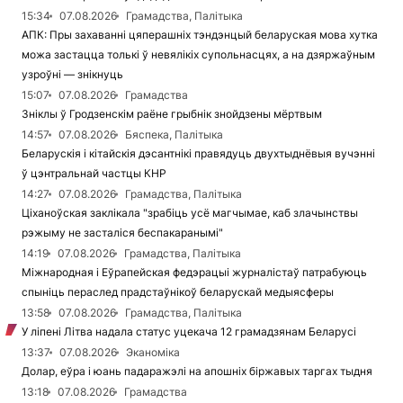
15:34
07.08.2026
Грамадства, Палітыка
АПК: Пры захаванні цяперашніх тэндэнцый беларуская мова хутка
можа застацца толькі ў невялікіх супольнасцях, а на дзяржаўным
узроўні — знікнуць
15:07
07.08.2026
Грамадства
Зніклы ў Гродзенскім раёне грыбнік знойдзены мёртвым
14:57
07.08.2026
Бяспека, Палітыка
Беларускія і кітайскія дэсантнікі правядуць двухтыднёвыя вучэнні
ў цэнтральнай частцы КНР
14:27
07.08.2026
Грамадства, Палітыка
Ціханоўская заклікала "зрабіць усё магчымае, каб злачынствы
рэжыму не засталіся беспакаранымі"
14:19
07.08.2026
Грамадства, Палітыка
Міжнародная і Еўрапейская федэрацыі журналістаў патрабуюць
спыніць пераслед прадстаўнікоў беларускай медыясферы
13:58
07.08.2026
Грамадства, Палітыка
У ліпені Літва надала статус уцекача 12 грамадзянам Беларусі
13:37
07.08.2026
Эканоміка
Долар, еўра і юань падаражэлі на апошніх біржавых таргах тыдня
13:18
07.08.2026
Грамадства