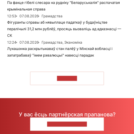
Па факце гібелі слесара на рудніку "Беларуськалія" распачатая
крымінальная справа
12:53
07.08.2026
Грамадства
Фігуранты справы аб нявыплаце падаткаў у будаўніцтве
пералічылі 31,2 млн рублёў, просяць вызваліць ад адказнасці —
СК
12:24
07.08.2026
Грамадства, Эканоміка
Лукашэнка раскрытыкаваў стан палёў у Мінскай вобласці і
запатрабаваў "імем рэвалюцыі" навесці парадак
ЧЫТАЦЬ
У вас ёсць партнёрская прапанова?
НАПІШЫЦЕ НАМ