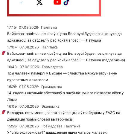
17:15
07.08.2026
Палітыка
Вайскова-палітычнае кіраўніцтва Беларусі будзе прыцягнута да
адказнасці за саўдзел у расійскай агрэсіі — Латушка
17:07
07.08.2026
Палітыка
Вайскова-палітычнае кіраўніцтва Беларусі будзе прыцягнута да
адказнасці за саўдзел у расійскай агрэсіі — Латушка (падрабязна)
16:43
07.08.2026
Грамадства
Тры чалавекі памерлі ў Быхаве — следства мяркуе атручэнне
сурагатным алкаголем
16:26
07.08.2026
Грамадства
14-гадовы школьнік абстраляў з пнеўматычнага пісталета кіёск у
Лідзе
16:02
07.08.2026
Эканоміка
Беларусь пяты месяц запар з'яўляецца аўтсайдарам у ЕАЭС па
дынаміцы прамысловай вытворчасці
15:53
07.08.2026
Грамадства, Палітыка
У "спіс экстрэмістаў" дададзеныя яшчэ чатыры чалавекі