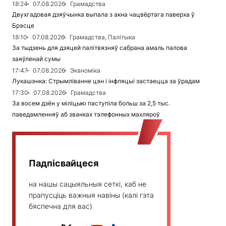
18:24
07.08.2026
Грамадства
Двухгадовая дзяўчынка выпала з акна чацвёртага паверха ў
Брэсце
18:10
07.08.2026
Грамадства, Палітыка
За тыдзень для дзяцей палітвязняў сабрана амаль палова
заяўленай сумы
17:47
07.08.2026
Эканоміка
Лукашэнка: Стрымліванне цэн і інфляцыі застаецца за ўрадам
17:30
07.08.2026
Грамадства
За восем дзён у міліцыю паступіла больш за 2,5 тыс.
паведамленняў аб званках тэлефонных махляроў
Падпісвайцеся
на нашы сацыяльныя сеткі, каб не
прапусціць важныя навіны (калі гэта
бяспечна для вас)