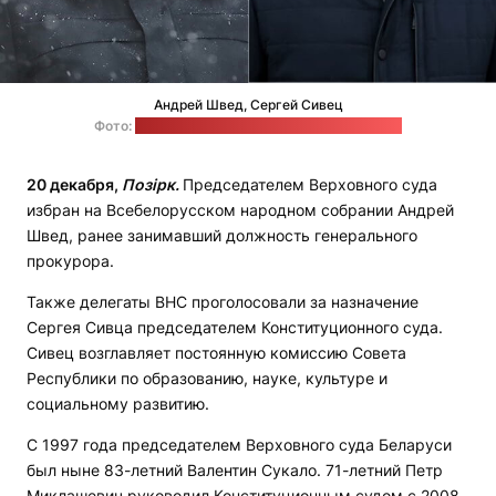
Андрей Швед, Сергей Сивец
Фото:
Генпрокуратура, СТВ / коллаж "Позірк"
20 декабря,
Позірк.
Председателем Верховного суда
избран на Всебелорусском народном собрании Андрей
Швед, ранее занимавший должность генерального
прокурора.
Также делегаты ВНС проголосовали за назначение
Сергея Сивца председателем Конституционного суда.
Сивец возглавляет постоянную комиссию Совета
Республики по образованию, науке, культуре и
социальному развитию.
С 1997 года председателем Верховного суда Беларуси
был ныне 83-летний Валентин Сукало. 71-летний Петр
Миклашевич руководил Конституционным судом с 2008