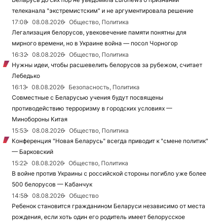
телеканала "экстремистским" и не аргументировала решение
17:08
08.08.2026
Общество, Политика
Легализация белорусов, увековечение памяти понятны для
мирного времени, но в Украине война — посол Чорногор
16:32
08.08.2026
Общество, Политика
Нужны идеи, чтобы расшевелить белорусов за рубежом, считает
Лебедько
16:13
08.08.2026
Безопасность, Политика
Совместные с Беларусью учения будут посвящены
противодействию терроризму в городских условиях —
Минобороны Китая
15:53
08.08.2026
Общество, Политика
Конференция "Новая Беларусь" всегда приводит к "смене политик"
— Барковский
15:22
08.08.2026
Общество, Политика
В войне против Украины с российской стороны погибло уже более
500 белорусов — Кабанчук
14:58
08.08.2026
Общество
Ребенок становится гражданином Беларуси независимо от места
рождения, если хоть один его родитель имеет белорусское