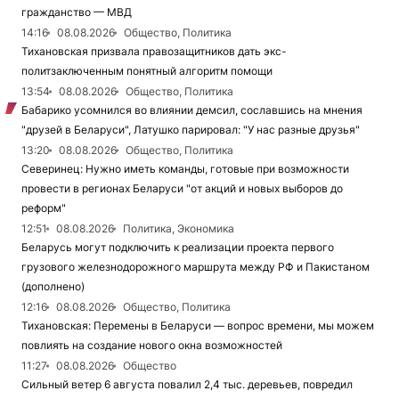
гражданство — МВД
14:16
08.08.2026
Общество, Политика
Тихановская призвала правозащитников дать экс-
политзаключенным понятный алгоритм помощи
13:54
08.08.2026
Общество, Политика
Бабарико усомнился во влиянии демсил, сославшись на мнения
"друзей в Беларуси", Латушко парировал: "У нас разные друзья"
13:20
08.08.2026
Общество, Политика
Северинец: Нужно иметь команды, готовые при возможности
провести в регионах Беларуси "от акций и новых выборов до
реформ"
12:51
08.08.2026
Политика, Экономика
Беларусь могут подключить к реализации проекта первого
грузового железнодорожного маршрута между РФ и Пакистаном
(дополнено)
12:16
08.08.2026
Общество, Политика
Тихановская: Перемены в Беларуси — вопрос времени, мы можем
повлиять на создание нового окна возможностей
11:27
08.08.2026
Общество
Сильный ветер 6 августа повалил 2,4 тыс. деревьев, повредил