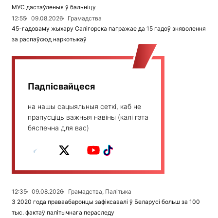
МУС дастаўленыя ў бальніцу
12:55
09.08.2026
Грамадства
45-гадоваму жыхару Салігорска пагражае да 15 гадоў зняволення
за распаўсюд наркотыкаў
Падпісвайцеся
на нашы сацыяльныя сеткі, каб не
прапусціць важныя навіны (калі гэта
бяспечна для вас)
12:35
09.08.2026
Грамадства, Палітыка
З 2020 года праваабаронцы зафіксавалі ў Беларусі больш за 100
тыс. фактаў палітычнага пераследу