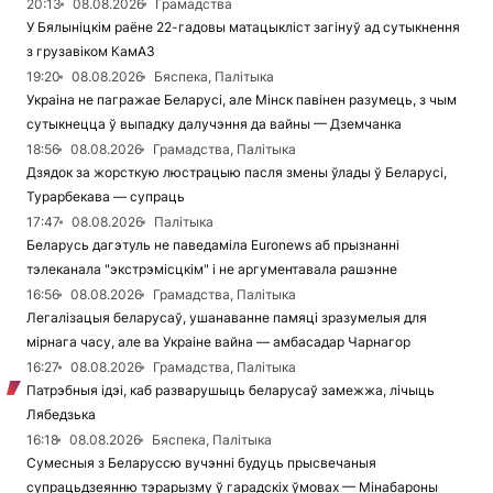
20:13
08.08.2026
Грамадства
У Бялыніцкім раёне 22-гадовы матацыкліст загінуў ад сутыкнення
з грузавіком КамАЗ
19:20
08.08.2026
Бяспека, Палітыка
Украіна не пагражае Беларусі, але Мінск павінен разумець, з чым
сутыкнецца ў выпадку далучэння да вайны — Дземчанка
18:56
08.08.2026
Грамадства, Палітыка
Дзядок за жорсткую люстрацыю пасля змены ўлады ў Беларусі,
Турарбекава — супраць
17:47
08.08.2026
Палітыка
Беларусь дагэтуль не паведаміла Euronews аб прызнанні
тэлеканала "экстрэмісцкім" і не аргументавала рашэнне
16:56
08.08.2026
Грамадства, Палітыка
Легалізацыя беларусаў, ушанаванне памяці зразумелыя для
мірнага часу, але ва Украіне вайна — амбасадар Чарнагор
16:27
08.08.2026
Грамадства, Палітыка
Патрэбныя ідэі, каб разварушыць беларусаў замежжа, лічыць
Лябедзька
16:18
08.08.2026
Бяспека, Палітыка
Сумесныя з Беларуссю вучэнні будуць прысвечаныя
супрацьдзеянню тэрарызму ў гарадскіх ўмовах — Мінабароны