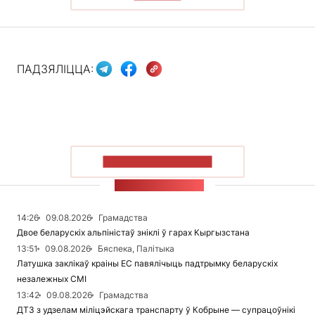
ПАДЗЯЛІЦЦА:
ПАКАЗАЦЬ БОЛЬШ
СТУЖКА НАВІН
14:26
09.08.2026
Грамадства
Двое беларускіх альпіністаў зніклі ў гарах Кыргызстана
13:51
09.08.2026
Бяспека, Палітыка
Латушка заклікаў краіны ЕС павялічыць падтрымку беларускіх
незалежных СМІ
13:42
09.08.2026
Грамадства
ДТЗ з удзелам міліцэйскага транспарту ў Кобрыне — супрацоўнікі