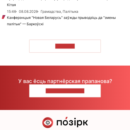
Кітая
15:46
08.08.2026
Грамадства, Палітыка
Канферэнцыя "Новая Беларусь" заўжды прыводзіць да "змены
палітык" — Баркоўскі
ЧЫТАЦЬ
У вас ёсць партнёрская прапанова?
НАПІШЫЦЕ НАМ