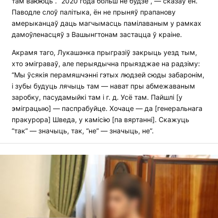
там ваююць”. “2020 года больш не будзе”, — сказаў ён.
Паводле слоў палітыка, ён не прыняў прапанову
амерыканцаў даць магчымасць памілаваным у рамках
дамоўленасцяў з Вашынгтонам застацца ў краіне.
Акрамя таго, Лукашэнка прыгразіў закрыць уезд тым,
хто эміграваў, але перыядычна прыязджае на радзіму:
“Мы ўсякія перамяшчэнні гэтых людзей сюды забаронім,
і зубы будуць лячыць там — нават пры абмежаваным
заробку, пасудамыйкі там і г. д. Усё там. Пайшлі [у
эміграцыю] — паспрабуйце. Хочаце — да [генеральнага
пракурора] Шведа, у камісію [па вяртанні]. Скажуць
“так” — значыць, так, “не” — значыць, не”.