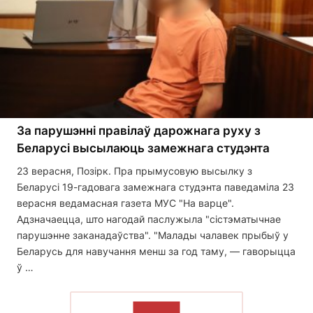
За парушэнні правілаў дарожнага руху з
Беларусі высылаюць замежнага студэнта
23 верасня, Позірк. Пра прымусовую высылку з
Беларусі 19-гадовага замежнага студэнта паведаміла 23
верасня ведамасная газета МУС "На варце".
Адзначаецца, што нагодай паслужыла "сістэматычнае
парушэнне заканадаўства". "Малады чалавек прыбыў у
Беларусь для навучання менш за год таму, — гаворыцца
ў …
ЧЫТАЦЬ