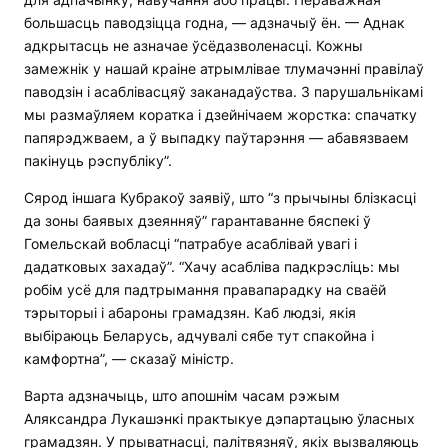
большасць паводзіцца годна, — адзначыў ён. — Аднак
адкрытасць не азначае ўсёдазволенасці. Кожны
замежнік у нашай краіне атрымлівае тлумачэнні правілаў
паводзін і асаблівасцяў заканадаўства. З парушальнікамі
мы размаўляем коратка і дзейнічаем жорстка: спачатку
папярэджваем, а ў выпадку паўтарэння — абавязваем
пакінуць рэспубліку”.
Сярод іншага Кубракоў заявіў, што “з прычыны блізкасці
да зоны баявых дзеянняў” гарантаванне бяспекі ў
Гомельскай вобласці “патрабуе асаблівай увагі і
дадатковых захадаў”. “Хачу асабліва падкрэсліць: мы
робім усё для падтрымання правапарадку на сваёй
тэрыторыі і абароны грамадзян. Каб людзі, якія
выбіраюць Беларусь, адчувалі сябе тут спакойна і
камфортна”, — сказаў міністр.
Варта адзначыць, што апошнім часам рэжым
Аляксандра Лукашэнкі практыкуе дэпартацыю ўласных
грамадзян. У прыватнасці, палітвязняў, якіх вызваляюць