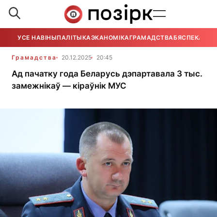
УСЕ НАВІНЫ
ПАЛІТЫКА
ЭКАНОМІКА
ГРАМАДСТВА
БЯСПЕКА
УСЕ
Грамадства
20.12.2025
20:45
Ад пачатку года Беларусь дэпартавала 3 тыс.
замежнікаў — кіраўнік МУС