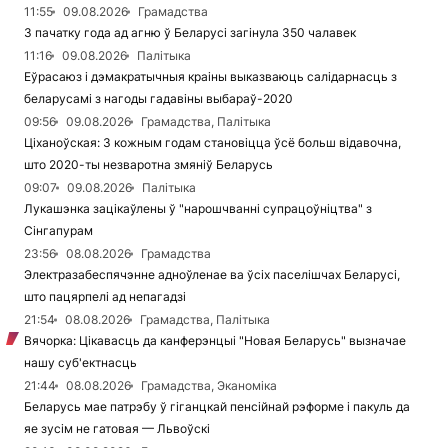
11:55
09.08.2026
Грамадства
З пачатку года ад агню ў Беларусі загінула 350 чалавек
11:16
09.08.2026
Палітыка
Еўрасаюз і дэмакратычныя краіны выказваюць салідарнасць з
беларусамі з нагоды гадавіны выбараў-2020
09:56
09.08.2026
Грамадства, Палітыка
Ціханоўская: З кожным годам становіцца ўсё больш відавочна,
што 2020-ты незваротна змяніў Беларусь
09:07
09.08.2026
Палітыка
Лукашэнка зацікаўлены ў "нарошчванні супрацоўніцтва" з
Сінгапурам
23:56
08.08.2026
Грамадства
Электразабеспячэнне адноўленае ва ўсіх паселішчах Беларусі,
што пацярпелі ад непагадзі
21:54
08.08.2026
Грамадства, Палітыка
Вячорка: Цікавасць да канферэнцыі "Новая Беларусь" вызначае
нашу суб'ектнасць
21:44
08.08.2026
Грамадства, Эканоміка
Беларусь мае патрэбу ў гіганцкай пенсійнай рэформе і пакуль да
яе зусім не гатовая — Львоўскі