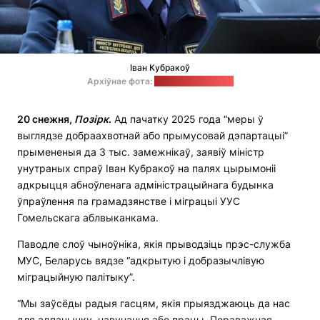
Іван Кубракоў
Архіўнае фота:
прэс-служба МУС
20 снежня,
Позірк
.
Ад пачатку 2025 года “меры ў
выглядзе добраахвотнай або прымусовай дэпартацыі”
прымененыя да 3 тыс. замежнікаў, заявіў міністр
унутраных спраў Іван Кубракоў на палях цырымоніі
адкрыцця абноўленага адміністрацыйнага будынка
ўпраўлення па грамадзянстве і міграцыі УУС
Гомельскага аблвыканкама.
Паводле слоў чыноўніка, якія прыводзіць прэс-служба
МУС, Беларусь вядзе “адкрытую і добразычлівую
міграцыйную палітыку”.
“Мы заўсёды радыя гасцям, якія прыязджаюць да нас
для адпачынку, навучання або працы. Пераважная