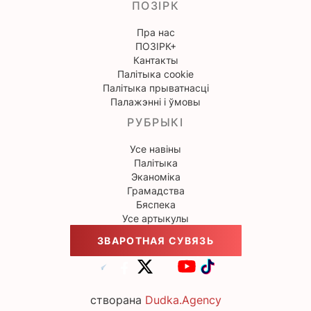
ПОЗІРК
Пра нас
ПОЗІРК+
Кантакты
Палітыка cookie
Палітыка прыватнасці
Палажэнні і ўмовы
РУБРЫКІ
Усе навіны
Палітыка
Эканоміка
Грамадства
Бяспека
Усе артыкулы
ЗВАРОТНАЯ СУВЯЗЬ
створана
Dudka.Agency