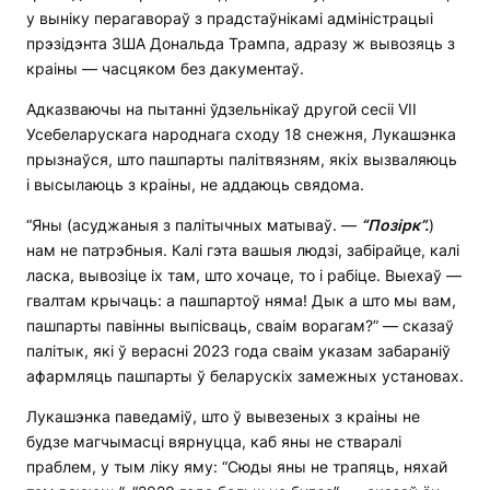
у выніку перагавораў з прадстаўнікамі адміністрацыі
прэзідэнта ЗША Дональда Трампа, адразу ж вывозяць з
краіны — часцяком без дакументаў.
Адказваючы на ​​пытанні ўдзельнікаў другой сесіі VII
Усебеларускага народнага сходу 18 снежня, Лукашэнка
прызнаўся, што пашпарты палітвязням, якіх вызваляюць
і высылаюць з краіны, не аддаюць свядома.
“Яны (асуджаныя з палітычных матываў. —
“Позірк”.
)
нам не патрэбныя. Калі гэта вашыя людзі, забірайце, калі
ласка, вывозіце іх там, што хочаце, то і рабіце. Выехаў —
гвалтам крычаць: а пашпартоў няма! Дык а што мы вам,
пашпарты павінны выпісваць, сваім ворагам?” — сказаў
палітык, які ў верасні 2023 года сваім указам забараніў
афармляць пашпарты ў беларускіх замежных установах.
Лукашэнка паведаміў, што ў вывезеных з краіны не
будзе магчымасці вярнуцца, каб яны не стваралі
праблем, у тым ліку яму: “Сюды яны не трапяць, няхай