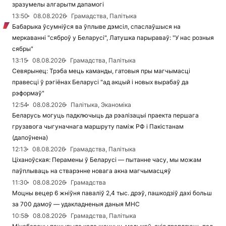
зразумелы алгарытм дапамогі
13:50
08.08.2026
Грамадства, Палітыка
Бабарыка ўсумніўся ва ўплыве дэмсіл, спаслаўшыся на
меркаванні "сяброў у Беларусі", Латушка парыраваў: "У нас розныя
сябры"
13:15
08.08.2026
Грамадства, Палітыка
Севярынец: Трэба мець каманды, гатовыя пры магчымасці
правесці ў рэгіёнах Беларусі "ад акцый і новых вырабаў да
рэформаў"
12:54
08.08.2026
Палітыка, Эканоміка
Беларусь могуць падключыць да рэалізацыі праекта першага
грузавога чыгуначнага маршруту паміж РФ і Пакістанам
(дапоўнена)
12:13
08.08.2026
Грамадства, Палітыка
Ціханоўская: Перамены ў Беларусі — пытанне часу, мы можам
паўплываць на стварэнне новага акна магчымасцяў
11:30
08.08.2026
Грамадства
Моцны вецер 6 жніўня паваліў 2,4 тыс. дрэў, пашкодзіў дахі больш
за 700 дамоў — удакладненыя даныя МНС
10:58
08.08.2026
Грамадства, Палітыка