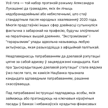
Усё гэта — той набор прэтэнзій рэжыму Аляксандра
Лукашэнкі да грамадзян, якіх ён лічыць
нядобранадзейнымі або небяспечнымі, што стаў
стандартным пасля народных хваляванняў 2020 года.
Многія прадстаўнікі іншых сфер дзейнасці сутыкнуліся
фактычна з забаронай на прафесію, будучы злоўленымі
на пералічаных вышэй дзеяннях. “Экстрэмізмам” і
“тэрарызмам” улады адвольна называюць любую
актыўнасць, якая разыходзіцца з афіцыйнай палітыкай.
Неадпаведнасць патрабаванням да дзелавой рэпутацыі
цягне за сабой адмову ў зацвярджэнні кандыдата. Калі
пра “дыскрэдытацыю дзелавой рэпутацыі” стала вядома
ўжо пасля таго, як камісія Нацбанка прызнала
кандыдата адпаведным патрабаванням, рашэнне
скасоўваецца.
Пад патрабаванні інструкцыі падпадаюць асобы, якія
займаюць або прэтэндуюць на ключавыя кіраўнічыя
пасады ў банках і нябанкаўскіх крэдытна-фінансавых