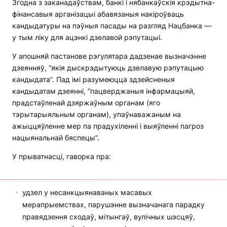
Згодна з заканадаўствам, банкі і нябанкаўскія крэдытна-
фінансавыя арганізацыі абавязаныя накіроўваць
кандыдатуры на пэўныя пасады на разгляд Нацбанка —
у тым ліку для ацэнкі дзелавой рэпутацыі.
У апошняй пастанове рэгулятара дадзенае вызначэнне
дзеянняў, “якія дыскрэдытуюць дзелавую рэпутацыю
кандыдата”. Пад імі разумеюцца здзейсненыя
кандыдатам дзеянні, “пацверджаныя інфармацыяй,
прадстаўленай дзяржаўным органам (яго
тэрытарыяльным органам), упаўнаважаным на
ажыццяўленне мер па прадухіленні і выяўленні пагроз
нацыянальнай бяспецы”.
У прыватнасці, гаворка пра:
удзел у несанкцыянаваных масавых
мерапрыемствах, парушэнне вызначанага парадку
правядзення сходаў, мітынгаў, вулічных шэсцяў,