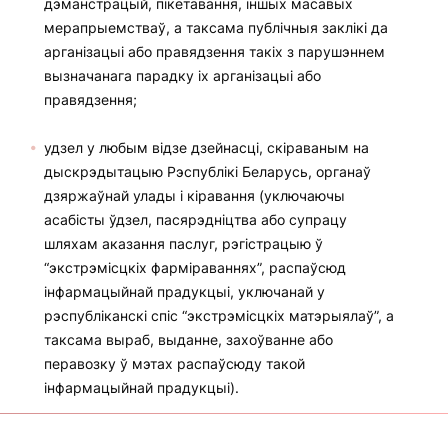
дэманстрацый, пікетавання, іншых масавых
мерапрыемстваў, а таксама публічныя заклікі да
арганізацыі або правядзення такіх з парушэннем
вызначанага парадку іх арганізацыі або
правядзення;
удзел у любым відзе дзейнасці, скіраваным на
дыскрэдытацыю Рэспублікі Беларусь, органаў
дзяржаўнай улады і кіравання (уключаючы
асабісты ўдзел, пасярэдніцтва або супрацу
шляхам аказання паслуг, рэгістрацыю ў
“экстрэмісцкіх фарміраваннях”, распаўсюд
інфармацыйнай прадукцыі, уключанай у
рэспубліканскі спіс “экстрэмісцкіх матэрыялаў”, а
таксама выраб, выданне, захоўванне або
перавозку ў мэтах распаўсюду такой
інфармацыйнай прадукцыі).