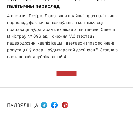
палітычны пераслед
4 снежня, Позірк. Людзі, якія прайшлі праз палітычны
пераслед, фактычна пазбаўленыя магчымасці
працаваць аўдытарамі, вынікае з пастановы Савета
міністраў № 696 ад 1 снежня "Аб атэстацыі,
пацвярджэнні кваліфікацыі, дзелавой (прафесійнай)
рэпутацыі ў сферы аўдытарскай дзейнасці". Згодна з
пастановай, апублікаванай 4 …
ЧЫТАЦЬ
ПАДЗЯЛІЦЦА: