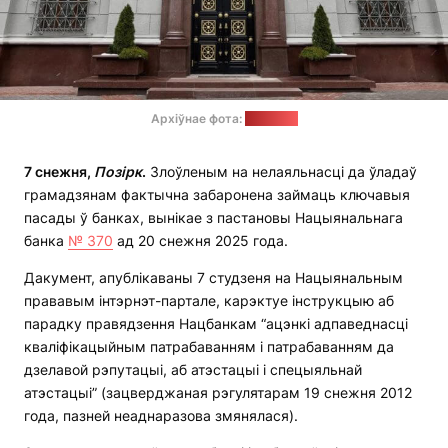
Архіўнае фота:
soyuz.by
7 снежня,
Позірк
.
Злоўленым на нелаяльнасці да ўладаў
грамадзянам фактычна забаронена займаць ключавыя
пасады ў банках, вынікае з пастановы Нацыянальнага
банка
№ 370
ад 20 снежня 2025 года.
Дакумент, апублікаваны 7 студзеня на Нацыянальным
прававым інтэрнэт-партале, карэктуе інструкцыю аб
парадку правядзення Нацбанкам “ацэнкі адпаведнасці
кваліфікацыйным патрабаванням і патрабаванням да
дзелавой рэпутацыі, аб атэстацыі і спецыяльнай
атэстацыі” (зацверджаная рэгулятарам 19 снежня 2012
года, пазней неаднаразова змянялася).