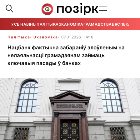
УСЕ НАВІНЫ
ПАЛІТЫКА
ЭКАНОМІКА
ГРАМАДСТВА
БЯСПЕКА
УСЕ
Палітыка
Эканоміка
07.01.2026
14:16
Нацбанк фактычна забараніў злоўленым на
нелаяльнасці грамадзянам займаць
ключавыя пасады ў банках