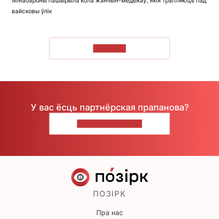
Мінабароны пашырыла кола жанчын-медыкаў, якія трапляюць пад
вайсковы ўлік
ЧЫТАЦЬ
У вас ёсць партнёрская прапанова?
НАПІШЫЦЕ НАМ
ПОЗІРК
Пра нас