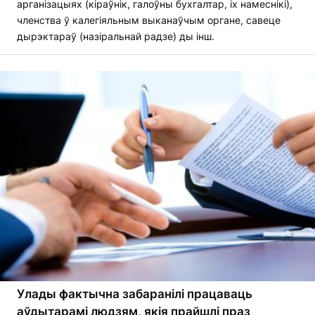
арганізацыях (кіраўнік, галоўны бухгалтар, іх намеснікі),
членства ў калегіяльным выканаўчым органе, савеце
дырэктараў (назіральнай радзе) ды інш.
Улады фактычна забаранілі працаваць
аўдытарамі людзям, якія прайшлі праз