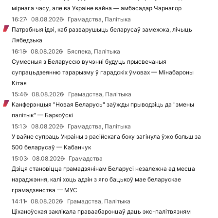
мірнага часу, але ва Украіне вайна — амбасадар Чарнагор
16:27
08.08.2026
Грамадства, Палітыка
Патрэбныя ідэі, каб разварушыць беларусаў замежжа, лічыць
Лябедзька
16:18
08.08.2026
Бяспека, Палітыка
Сумесныя з Беларуссю вучэнні будуць прысвечаныя
супрацьдзеянню тэрарызму ў гарадскіх ўмовах — Мінабароны
Кітая
15:46
08.08.2026
Грамадства, Палітыка
Канферэнцыя "Новая Беларусь" заўжды прыводзіць да "змены
палітык" — Баркоўскі
15:13
08.08.2026
Грамадства, Палітыка
У вайне супраць Украіны з расійскага боку загінула ўжо больш за
500 беларусаў — Кабанчук
15:03
08.08.2026
Грамадства
Дзіця становіцца грамадзянінам Беларусі незалежна ад месца
нараджэння, калі хоць адзін з яго бацькоў мае беларускае
грамадзянства — МУС
14:11
08.08.2026
Грамадства, Палітыка
Ціханоўская заклікала праваабаронцаў даць экс-палітвязням