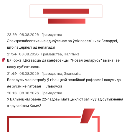
ПАКАЗАЦЬ БОЛЬШ
СТУЖКА НАВІН
23:56
08.08.2026
Грамадства
Электразабеспячэнне адноўленае ва ўсіх паселішчах Беларусі,
што пацярпелі ад непагадзі
21:54
08.08.2026
Грамадства, Палітыка
Вячорка: Цікавасць да канферэнцыі "Новая Беларусь" вызначае
нашу суб'ектнасць
21:44
08.08.2026
Грамадства, Эканоміка
Беларусь мае патрэбу ў гіганцкай пенсійнай рэформе і пакуль да
яе зусім не гатовая — Львоўскі
20:13
08.08.2026
Грамадства
У Бялыніцкім раёне 22-гадовы матацыкліст загінуў ад сутыкнення
з грузавіком КамАЗ