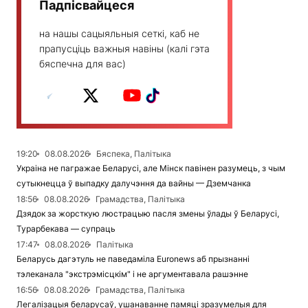
Падпісвайцеся
на нашы сацыяльныя сеткі, каб не
прапусціць важныя навіны (калі гэта
бяспечна для вас)
19:20
08.08.2026
Бяспека, Палітыка
Украіна не пагражае Беларусі, але Мінск павінен разумець, з чым
сутыкнецца ў выпадку далучэння да вайны — Дземчанка
18:56
08.08.2026
Грамадства, Палітыка
Дзядок за жорсткую люстрацыю пасля змены ўлады ў Беларусі,
Турарбекава — супраць
17:47
08.08.2026
Палітыка
Беларусь дагэтуль не паведаміла Euronews аб прызнанні
тэлеканала "экстрэмісцкім" і не аргументавала рашэнне
16:56
08.08.2026
Грамадства, Палітыка
Легалізацыя беларусаў, ушанаванне памяці зразумелыя для