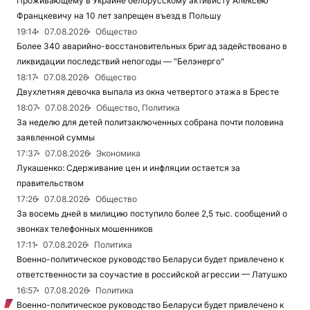
Проживающему в Украине белорусскому активисту Алексею
Францкевичу на 10 лет запрещен въезд в Польшу
19:14
07.08.2026
Общество
Более 340 аварийно-восстановительных бригад задействовано в
ликвидации последствий непогоды — "Белэнерго"
18:17
07.08.2026
Общество
Двухлетняя девочка выпала из окна четвертого этажа в Бресте
18:07
07.08.2026
Общество, Политика
За неделю для детей политзаключенных собрана почти половина
заявленной суммы
17:37
07.08.2026
Экономика
Лукашенко: Сдерживание цен и инфляции остается за
правительством
17:26
07.08.2026
Общество
За восемь дней в милицию поступило более 2,5 тыс. сообщений о
звонках телефонных мошенников
17:11
07.08.2026
Политика
Военно-политическое руководство Беларуси будет привлечено к
ответственности за соучастие в российской агрессии — Латушко
16:57
07.08.2026
Политика
Военно-политическое руководство Беларуси будет привлечено к