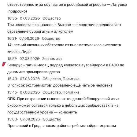
ответственности за соучастие в российской агрессии — Латушко
(подробно)
16:35
07.08.2026
Общество
Три человека скончалось в Быхове — следствие предполагает
отравление суррогатным алкоголем
16:21
07.08.2026
Общество
14-летний школьник обстрелял из пневматического пистолета
киоск в Лиде
15:57
07.08.2026
Экономика
Беларусь пятый месяц подряд является аутсайдером в ЕАЭС по
динамике промпроизводства
15:49
07.08.2026
Общество, Политика
В “список экстремистов“ добавлено еще четыре человека
15:45
07.08.2026
Общество, Политика
ОПК: При сохранении нынешних тенденций белорусский язык
скоро может остаться только в небольших сообществах, а на
государственном уровне — исчезнуть
15:03
07.08.2026
Общество
Пропавший в Гродненском районе грибник найден мертвым