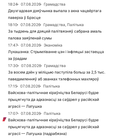
18:24
07.08.2026
Грамадства
Двухгадовая дзяўчынка выпала з акна чацвёртага
паверха ў Брэсце
18:10
07.08.2026
Грамадства, Палітыка
За тыдзень для дзяцей палітвязняў сабрана амаль
палова заяўленай сумы
17:47
07.08.2026
Эканоміка
Лукашэнка: Стрымліванне цэн і інфляцыі застаецца
за ўрадам
17:30
07.08.2026
Грамадства
За восем дзён у міліцыю паступіла больш за 2,5 тыс.
паведамленняў аб званках тэлефонных махляроў
17:15
07.08.2026
Палітыка
Вайскова-палітычнае кіраўніцтва Беларусі будзе
прыцягнута да адказнасці за саўдзел у расійскай
агрэсіі — Латушка
17:07
07.08.2026
Палітыка
Вайскова-палітычнае кіраўніцтва Беларусі будзе
прыцягнута да адказнасці за саўдзел у расійскай
агрэсіі — Латушка (падрабязна)