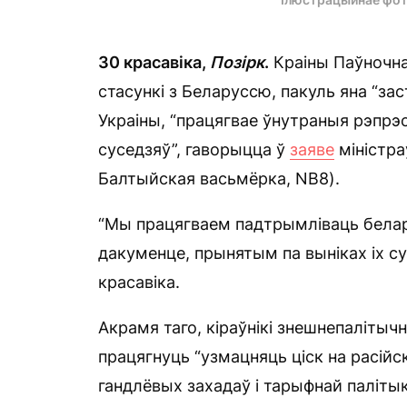
30 красавіка,
Позірк
.
Краіны Паўночна
стасункі з Беларуссю, пакуль яна “за
Украіны, “працягвае ўнутраныя рэпрэсі
суседзяў”, гаворыцца ў
заяве
міністра
Балтыйская васьмёрка, NB8).
“Мы працягваем падтрымліваць белар
дакуменце, прынятым па выніках іх с
красавіка.
Акрамя таго, кіраўнікі знешнепалітыч
працягнуць “узмацняць ціск на расійс
гандлёвых захадаў і тарыфнай палітыкі