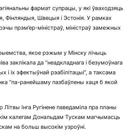
гіянальны фармат супрацы, у які ўваходзяць
ія, Фінляндыя, Швецыя і Эстонія. У рамках
рэчы прэм’ер-міністраў, міністраў замежных
прыемства, якое рэжым у Мінску лічыць
іва заклікала да “неадкладнага і безумоўнага
х і іх эфектыўнай рэабілітацыі”, а таксама
нка “па-ранейшаму пазбаўлены хаця б якой
р Літвы Інга Ругінене паведаміла пра планы
ьскім калегам Дональдам Тускам магчымасць
скам на больш высокім узроўні.