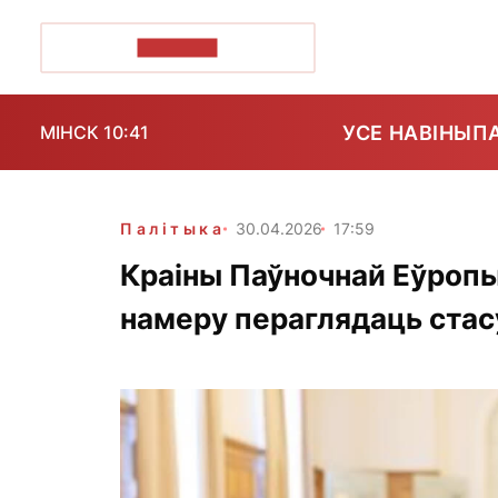
ПОЗІРК+
УСЕ НАВІНЫ
П
МІНСК 10:41
Палітыка
30.04.2026
17:59
Краіны Паўночнай Еўропы
намеру пераглядаць стас