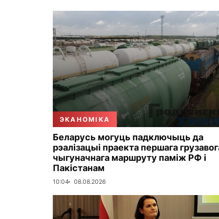
ЭКАНОМІКА
Беларусь могуць падключыць да
рэалізацыі праекта першага грузавог
чыгуначнага маршруту паміж РФ і
Пакістанам
10:04
08.08.2026