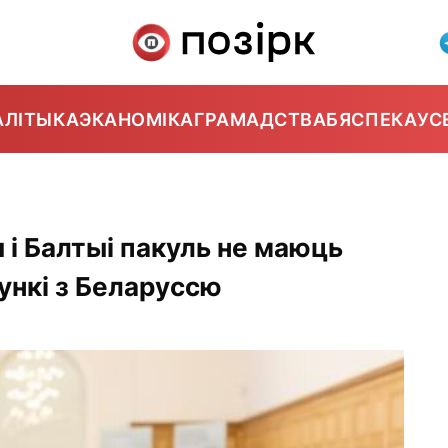
АЛІТЫКА
ЭКАНОМІКА
ГРАМАДСТВА
БЯСПЕКА
УС
 і Балтыі пакуль не маюць
ункі з Беларуссю