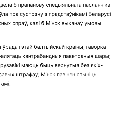
дзела б прапанову спецыяльнага пасланніка
ла пра сустрэчу з прадстаўнікамі Беларусі
жных спраў, калі б Мінск выканаў умовы
ы ўрада гэтай балтыйскай краіны, гаворка
ералятаць кантрабандныя паветраныя шары;
грузавікі маюць быць вернутыя без якіх-
савых штрафаў; Мінск павінен спыніць
амі.