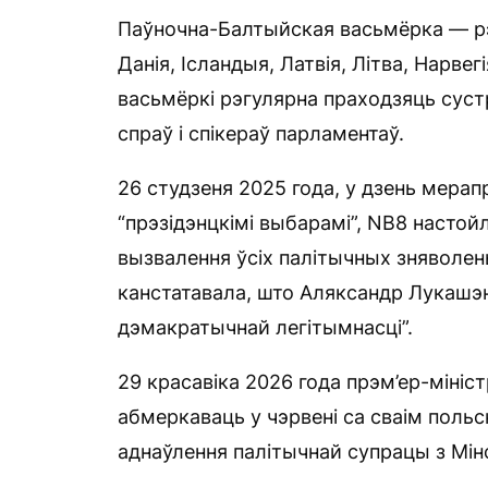
Паўночна-Балтыйская васьмёрка — рэ
Данія, Ісландыя, Латвія, Літва, Нарвег
васьмёркі рэгулярна праходзяць суст
спраў і спікераў парламентаў.
26 студзеня 2025 года, у дзень мера
“прэзідэнцкімі выбарамі”, NB8 настойл
вызвалення ўсіх палітычных зняволены
канстатавала, што Аляксандр Лукашэ
дэмакратычнай легітымнасці”.
29 красавіка 2026 года прэм’ер-мініст
абмеркаваць у чэрвені са сваім пол
аднаўлення палітычнай супрацы з Мін