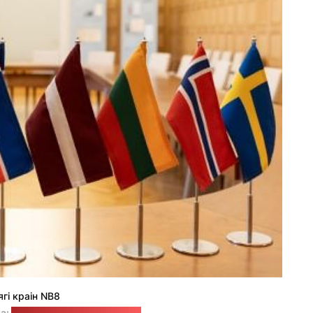
гі краін NB8
а:
Laura Celmiņa / МЗС Латвіі