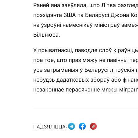
Раней яна заяўляла, што Літва разгле
прэзідэнта ЗША па Беларусі Джона Коў
на ўзроўні намеснікаў міністраў заме
Вільнюса.
У прыватнасці, паводле слоў кіраўніц
пра тое, што праз мяжу не павінны п
усе затрыманыя ў Беларусі літоўскія 
небудзь дадатковых збораў або фінан
незаконнае перасячэнне мяжы мігрант
ПАДЗЯЛІЦЦА: