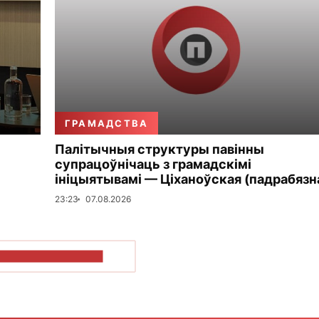
ГРАМАДСТВА
Палітычныя структуры павінны
супрацоўнічаць з грамадскімі
ініцыятывамі — Ціханоўская (падрабязн
23:23
07.08.2026
ПАКАЗАЦЬ БОЛЬШ