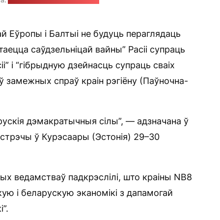
й Еўропы і Балтыі не будуць пераглядаць
стаецца саўдзельніцай вайны” Расіі супраць
і” і “гібрыдную дзейнасць супраць сваіх
ў замежных спраў краін рэгіёну (Паўночна-
ускія дэмакратычныя сілы”, — адзначана ў
устрэчы ў Курэсаары (Эстонія) 29–30
ных ведамстваў падкрэслілі, што краіны NB8
кую і беларускую эканомікі з дапамогай
”.