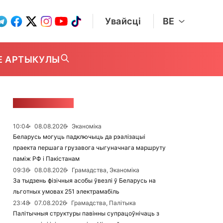
Увайсці
BE
Е АРТЫКУЛЫ
СТУЖКА НАВІН
10:04
08.08.2026
Эканоміка
Беларусь могуць падключыць да рэалізацыі
праекта першага грузавога чыгуначнага маршруту
паміж РФ і Пакістанам
09:36
08.08.2026
Грамадства, Эканоміка
За тыдзень фізічныя асобы ўвезлі ў Беларусь на
льготных умовах 251 электрамабіль
23:48
07.08.2026
Грамадства, Палітыка
Палітычныя структуры павінны супрацоўнічаць з