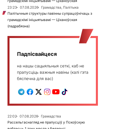
грамадскімі ініцыятывамі — Ціханоўская
23:23
07.08.2026
Грамадства, Палітыка
Палітычныя структуры павінны супрацоўнічаць з
грамадскімі ініцыятывамі — Ціханоўская
(падрабязна)
Падпісвайцеся
на нашы сацыяльныя сеткі, каб не
прапусціць важныя навіны (калі гэта
бяспечна для вас)
22:02
07.08.2026
Грамадства
Рассельгаснагляд не прапусціў у Пскоўскую
вобласць 1 тону масла з Беларусі