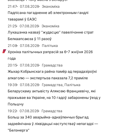
21:47
07.08.2026
Эканоміка
Падпісана пагадненне аб электронным гандлі
таварамі ў ЕАЭС
21:25
07.08.2026
Эканоміка
Лукашэнка назваў “жудасцю” павелічэнне страт
Белкаапсаюза ў 11 разоў
21:08
07.08.2026
Палітыка
Хроніка палітычных рэпрэсій за 6–7 жніўня 2026
года
20:15
07.08.2026
Грамадства
Жыхар Кобрынскага раёна памёр ад перадазіроўкі
алкаголю — экспертыза паказала 7,2 праміле
19:39
07.08.2026
Грамадства, Палітыка
Беларускаму актывісту Аляксею Францкевічу, які
пражывае ва Украіне, на 10 гадоў забаронены ўезд у
Польшчу
19:22
07.08.2026
Грамадства
Больш за 340 аварыйна-аднаўленчых брыгад
задзейнічана ў ліквідацыі наступстваў непагадзі —
"Белэнерга"