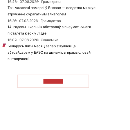
16:43
07.08.2026
Грамадства
Тры чалавекі памерлі ў Быхаве — следства мяркуе
атручэнне сурагатным алкаголем
16:26
07.08.2026
Грамадства
14-гадовы школьнік абстраляў з пнеўматычнага
пісталета кіёск у Лідзе
16:02
07.08.2026
Эканоміка
Беларусь пяты месяц запар з'яўляецца
аўтсайдарам у ЕАЭС па дынаміцы прамысловай
вытворчасці
ЧЫТАЦЬ