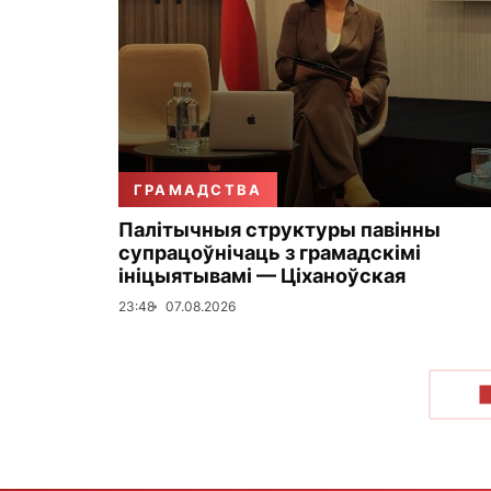
ГРАМАДСТВА
Палітычныя структуры павінны
супрацоўнічаць з грамадскімі
ініцыятывамі — Ціханоўская
23:48
07.08.2026