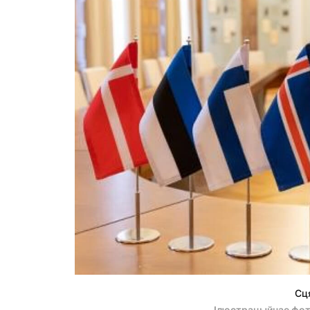
Сця
Ілюстрацыйнае фот