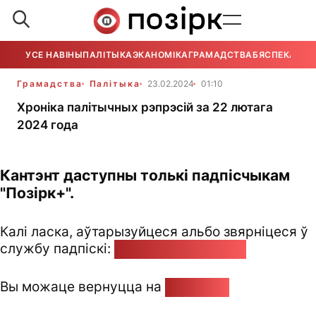
УСЕ НАВІНЫ
ПАЛІТЫКА
ЭКАНОМІКА
ГРАМАДСТВА
БЯСПЕКА
УСЕ
Грамадства
Палітыка
23.02.2024
01:10
Хроніка палітычных рэпрэсій за 22 лютага
2024 года
Кантэнт даступны толькі падпісчыкам
"Позірк+".
Калі ласка, аўтарызуйцеся альбо звярніцеся ў
службу падпіскі:
pozirk@pozirk.online
Вы можаце вернуцца на
Галоўную