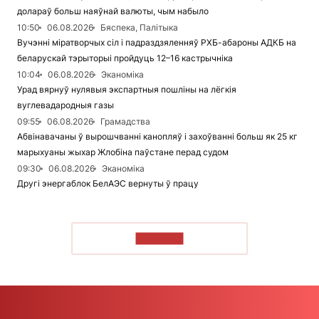
долараў больш наяўнай валюты, чым набыло
10:50
06.08.2026
Бяспека, Палітыка
Вучэнні міратворчых сіл і падраздзяленняў РХБ-абароны АДКБ на
беларускай тэрыторыі пройдуць 12–16 кастрычніка
10:04
06.08.2026
Эканоміка
Урад вярнуў нулявыя экспартныя пошліны на лёгкія
вуглевадародныя газы
09:55
06.08.2026
Грамадства
Абвінавачаны ў вырошчванні канопляў і захоўванні больш як 25 кг
марыхуаны жыхар Жлобіна паўстане перад судом
09:30
06.08.2026
Эканоміка
Другі энергаблок БелАЭС вернуты ў працу
ЧЫТАЦЬ