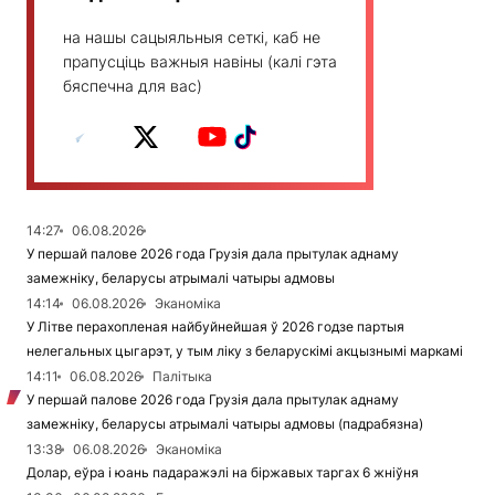
на нашы сацыяльныя сеткі, каб не
прапусціць важныя навіны (калі гэта
бяспечна для вас)
14:27
06.08.2026
У першай палове 2026 года Грузія дала прытулак аднаму
замежніку, беларусы атрымалі чатыры адмовы
14:14
06.08.2026
Эканоміка
У Літве перахопленая найбуйнейшая ў 2026 годзе партыя
нелегальных цыгарэт, у тым ліку з беларускімі акцызнымі маркамі
14:11
06.08.2026
Палітыка
У першай палове 2026 года Грузія дала прытулак аднаму
замежніку, беларусы атрымалі чатыры адмовы (падрабязна)
13:38
06.08.2026
Эканоміка
Долар, еўра і юань падаражэлі на біржавых таргах 6 жніўня