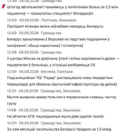
13:36
06.08.2026
Грамадства
Штогод афтальмолагі прымаюць у паліклініках больш за 2,5 млн
пацыентаў — пазаштатны спецыяліст Мінздароўя
13:05
06.08.2026
Палітыка, Эканоміка
Прэзідэнт Алжыра можа неўзабаве наведаць Беларусь
12:42
06.08.2026
Грамадства
Беларус арыштаваны ў Варшаве на падставе падазрэння ў
захоўванні і збыце наркотыкаў і псіхатропаў
12:38
06.08.2026
Грамадства
У цэнтры Мінска на дзяўчыну ўпалі галіны надламанага дрэва —
пацярпелая ў бальніцы, у сітуацыі разбіраецца СК
12:35
06.08.2026
Бяспека, Палітыка
Падсанкцыйнае "КБ "Радар" распрацавала новы перадатчык
перашкодаў для абароны крытычнай інфраструктуры ад дронаў
12:31
06.08.2026
Грамадства, Эканоміка
Мытня выкрыла намер польскага перавозчыка схаваць частку
грузу
11:08
06.08.2026
Грамадства, Эканоміка
На аб'ектах АПК пашкоджаныя яшчэ дзве адзінкі тэхнікі
10:57
06.08.2026
Грамадства, Эканоміка
За сем месяцаў насельніцтва Беларусі прадало на 1,3 млрд