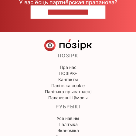
У вас ёсць партнёрская прапанова?
НАПІШЫЦЕ НАМ
ПОЗІРК
Пра нас
ПОЗІРК+
Кантакты
Палітыка cookie
Палітыка прыватнасці
Палажэнні і ўмовы
РУБРЫКІ
Усе навіны
Палітыка
Эканоміка