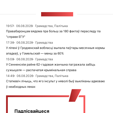
СТУЖКА НАВІН
19:57
06.08.2026
Грамадства, Палітыка
Правабаронцам вядома пра больш за 180 фактаў пераследу па
"справе ЕГУ"
17:36
06.08.2026
Грамадства
У ліпені ў Гродзенскай вобласці выпала паўтары месячныя нормы
ападкаў, у Гомельскай — менш за 60%
15:08
06.08.2026
Грамадства
У Сенненскім раёне 62-гадовая жанчына пагражала забіць
сужыцеля — распачатая крымінальная справа
14:49
06.08.2026
Грамадства, Палітыка
Статкевіч лічыць, что яго інсульт у няволі быў выкліканы адмоваю
ў неабходных леках
Падпісвайцеся