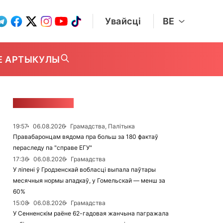
Увайсці
BE
Е АРТЫКУЛЫ
СТУЖКА НАВІН
19:57
06.08.2026
Грамадства, Палітыка
Правабаронцам вядома пра больш за 180 фактаў
пераследу па "справе ЕГУ"
17:36
06.08.2026
Грамадства
У ліпені ў Гродзенскай вобласці выпала паўтары
месячныя нормы ападкаў, у Гомельскай — менш за
60%
15:08
06.08.2026
Грамадства
У Сенненскім раёне 62-гадовая жанчына пагражала