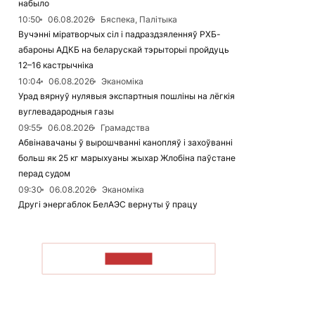
набыло
10:50
06.08.2026
Бяспека, Палітыка
Вучэнні міратворчых сіл і падраздзяленняў РХБ-
абароны АДКБ на беларускай тэрыторыі пройдуць
12–16 кастрычніка
10:04
06.08.2026
Эканоміка
Урад вярнуў нулявыя экспартныя пошліны на лёгкія
вуглевадародныя газы
09:55
06.08.2026
Грамадства
Абвінавачаны ў вырошчванні канопляў і захоўванні
больш як 25 кг марыхуаны жыхар Жлобіна паўстане
перад судом
09:30
06.08.2026
Эканоміка
Другі энергаблок БелАЭС вернуты ў працу
ЧЫТАЦЬ