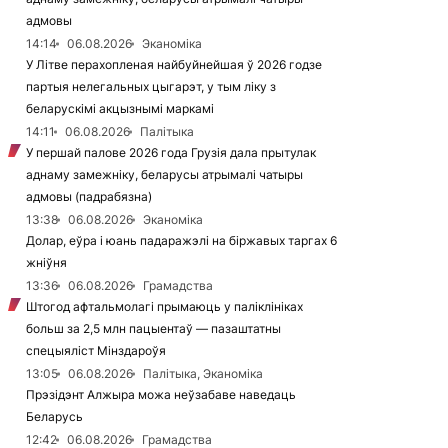
адмовы
14:14
06.08.2026
Эканоміка
У Літве перахопленая найбуйнейшая ў 2026 годзе
партыя нелегальных цыгарэт, у тым ліку з
беларускімі акцызнымі маркамі
14:11
06.08.2026
Палітыка
У першай палове 2026 года Грузія дала прытулак
аднаму замежніку, беларусы атрымалі чатыры
адмовы (падрабязна)
13:38
06.08.2026
Эканоміка
Долар, еўра і юань падаражэлі на біржавых таргах 6
жніўня
13:36
06.08.2026
Грамадства
Штогод афтальмолагі прымаюць у паліклініках
больш за 2,5 млн пацыентаў — пазаштатны
спецыяліст Мінздароўя
13:05
06.08.2026
Палітыка, Эканоміка
Прэзідэнт Алжыра можа неўзабаве наведаць
Беларусь
12:42
06.08.2026
Грамадства