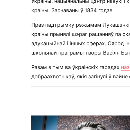
Украіны, нацыянальны цэнтр навукі і 
краіны. Заснаваны ў 1834 годзе.
Праз падтрымку рэжымам Лукашэнкі ра
краіны прынялі шэраг рашэнняў па ск
адукацыйнай і іншых сферах. Сярод і
школьнай праграмы творы Васіля Быка
Разам з тым ва ўкраінскіх гарадах
на
добраахвотнікаў, якія загінулі ў вайне