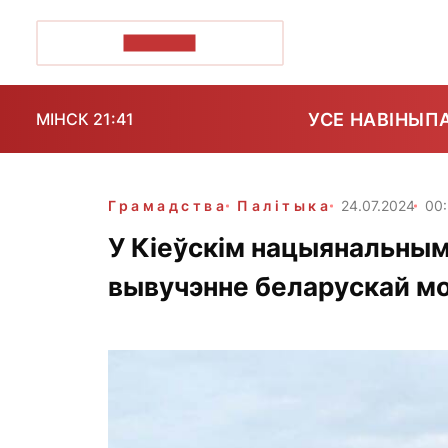
ПОЗІРК+
УСЕ НАВІНЫ
П
МІНСК 21:41
Грамадства
Палітыка
24.07.2024
00
У Кіеўскім нацыянальным
вывучэнне беларускай м