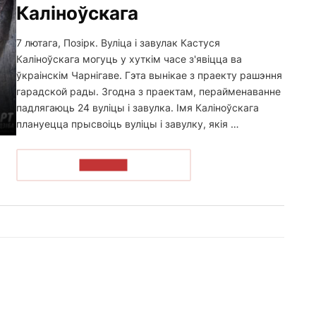
Каліноўскага
7 лютага, Позірк. Вуліца і завулак Кастуся
Каліноўскага могуць у хуткім часе з'явіцца ва
ўкраінскім Чарнігаве. Гэта вынікае з праекту рашэння
гарадской рады. Згодна з праектам, перайменаванне
падлягаюць 24 вуліцы і завулка. Імя Каліноўскага
плануецца прысвоіць вуліцы і завулку, якія …
ЧЫТАЦЬ