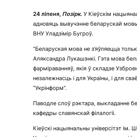
24 ліпеня,
Позірк
.
У Кіеўскім нацыяна
адновяць вывучэнне беларускай мовы,
ВНУ Уладзімір Бугроў.
“Беларуская мова не з’яўляецца толь
Аляксандра Лукашэнкі. Гэта мова бела
фарміраванняў, якія ў складзе Узброе
незалежнасць і для Украіны, і для св
“Укрінформ”.
Паводле слоў рэктара, выкладанне бе
кафедры славянскай філалогіі.
Кіеўскі нацыянальны універсітэт ім. 