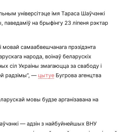
льным універсітэце імя Тараса Шаўчэнкі
 паведаміў на брыфінгу 23 ліпеня рэктар
кі мовай самаабвешчанага прэзідэнта
рускага народа, воінаў беларускіх
ных сіл Украіны змагаюцца за свабоду і
аёй радзімы”, —
цытуе
Бугрова агенцтва
ларускай мовы будзе арганізавана на
Шаўчэнкі — адзін з найбуйнейшых ВНУ