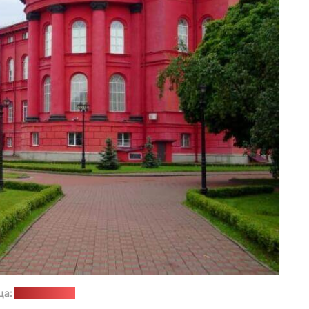
ца:
smapse.com