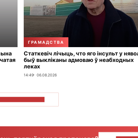
ГРАМАДСТВА
чына
Статкевіч лічыць, что яго інсульт у няво
чатая
быў выкліканы адмоваю ў неабходных
леках
14:49
06.08.2026
ПАКАЗАЦЬ БОЛЬШ