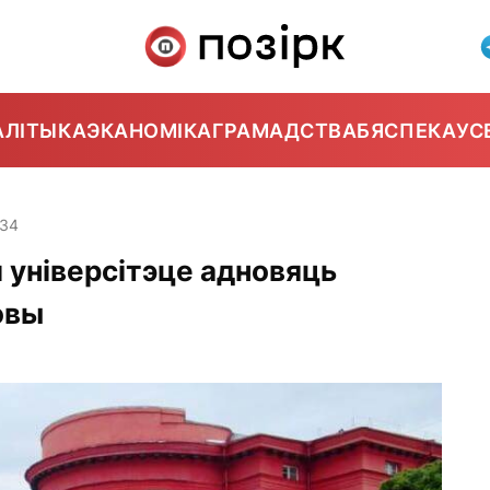
АЛІТЫКА
ЭКАНОМІКА
ГРАМАДСТВА
БЯСПЕКА
УС
:34
 універсітэце адновяць
овы