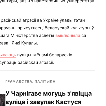
культуры, адзін з найстарэйшых універсітэтаў
сійскай агрэсіі ва Украіне ўлады гэтай
арачэнні прысутнасці беларускай культуры ў
ншага Міністэрства асветы
выключыла
са
ва і Янкі Купалы.
зываюць
вуліцы імёнамі беларускіх
 супраць расійскай агрэсіі.
ГРАМАДСТВА, ПАЛІТЫКА
У Чарнігаве могуць з'явіцца
вуліца і завулак Кастуся