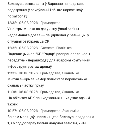
Беларус арыштаваны ў Варшаве на падставе
падазрэння ў захоўванні і збыце наркотыкаў і
псіхатропаў
12:38
06.08.2026
Грамадства
У цэнтры Мінска на дзяўчыну ўпалі галіны
надламанага дрэва — пацярпелая ў бальніцы, у
сітуацыі разбіраецца СК
12:35
06.08.2026
Бяспека, Палітыка
Падсанкцыйнае "КБ "Радар" распрацавала новы
перадатчык перашкодаў для абароны крытычнай
інфраструктуры ад дронаў
12:31
06.08.2026
Грамадства, Эканоміка
Мытня выкрыла намер польскага перавозчыка
схаваць частку грузу
11:08
06.08.2026
Грамадства, Эканоміка
На аб'ектах АПК пашкоджаныя яшчэ дзве адзінкі
тэхнікі
10:57
06.08.2026
Грамадства, Эканоміка
За сем месяцаў насельніцтва Беларусі прадало на
1,3 млрд долараў больш наяўнай валюты, чым