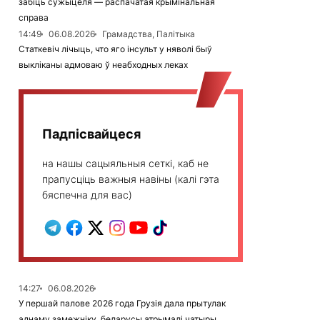
забіць сужыцеля — распачатая крымінальная
справа
14:49
06.08.2026
Грамадства, Палітыка
Статкевіч лічыць, что яго інсульт у няволі быў
выкліканы адмоваю ў неабходных леках
Падпісвайцеся
на нашы сацыяльныя сеткі, каб не
прапусціць важныя навіны (калі гэта
бяспечна для вас)
14:27
06.08.2026
У першай палове 2026 года Грузія дала прытулак
аднаму замежніку, беларусы атрымалі чатыры