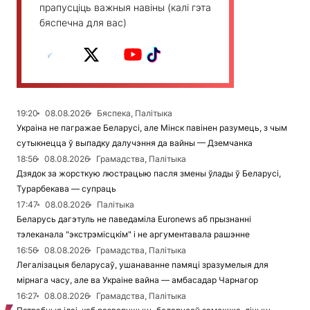
прапусціць важныя навіны (калі гэта
бяспечна для вас)
19:20
08.08.2026
Бяспека, Палітыка
Украіна не пагражае Беларусі, але Мінск павінен разумець, з чым
сутыкнецца ў выпадку далучэння да вайны — Дземчанка
18:56
08.08.2026
Грамадства, Палітыка
Дзядок за жорсткую люстрацыю пасля змены ўлады ў Беларусі,
Турарбекава — супраць
17:47
08.08.2026
Палітыка
Беларусь дагэтуль не паведаміла Euronews аб прызнанні
тэлеканала "экстрэмісцкім" і не аргументавала рашэнне
16:56
08.08.2026
Грамадства, Палітыка
Легалізацыя беларусаў, ушанаванне памяці зразумелыя для
мірнага часу, але ва Украіне вайна — амбасадар Чарнагор
16:27
08.08.2026
Грамадства, Палітыка