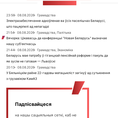
СТУЖКА НАВІН
23:56
08.08.2026
Грамадства
Электразабеспячэнне адноўленае ва ўсіх паселішчах Беларусі,
што пацярпелі ад непагадзі
21:54
08.08.2026
Грамадства, Палітыка
Вячорка: Цікавасць да канферэнцыі "Новая Беларусь" вызначае
нашу суб'ектнасць
21:44
08.08.2026
Грамадства, Эканоміка
Беларусь мае патрэбу ў гіганцкай пенсійнай рэформе і пакуль да
яе зусім не гатовая — Львоўскі
20:13
08.08.2026
Грамадства
У Бялыніцкім раёне 22-гадовы матацыкліст загінуў ад сутыкнення
з грузавіком КамАЗ
Падпісвайцеся
на нашы сацыяльныя сеткі, каб не