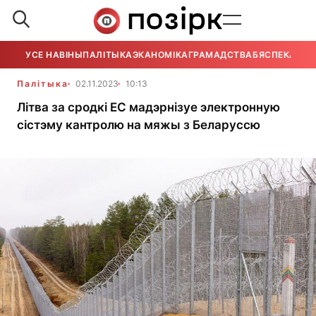
УСЕ НАВІНЫ
ПАЛІТЫКА
ЭКАНОМІКА
ГРАМАДСТВА
БЯСПЕКА
УСЕ
Палітыка
02.11.2023
10:13
Літва за сродкі ЕС мадэрнізуе электронную
сістэму кантролю на мяжы з Беларуссю