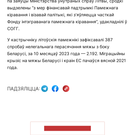
па заяўцы Міністэрства ўнутраных спраў Літвы, сродкі
выдзелены “з мер фінансавай падтрымкі Памежнага
кіравання і візавай палітыкі, які з’яўляецца часткай
Фонду інтэграванага памежнага кіравання”, удакладнілі ў
СОГГ.
У кастрычніку літоўскія памежнікі зафіксавалі 387
спробаў нелегальнага перасячэння мяжы з боку
Беларусі, за 10 месяцаў 2023 года — 2.192. Міграцыйны
крызіс на мяжы Беларусі і краін ЕС пачаўся вясной 2021
года.
ПАДЗЯЛІЦЦА:
ПАКАЗАЦЬ БОЛЬШ