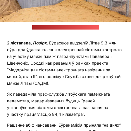
Фота: Міністэрства энергетыкі Літвы
2 лістапада,
Позірк
.
Еўрасаюз выдзеліў Літве 9,3 млн
еўра для ўдасканалення электроннай сістэмы кантролю
на ўчастку мяжы паміж пагранпунктамі Пававерэ і
Швенчоніс. Сродкі накіраваныя ў рамках праекта
“Мадэрнізацыя сістэмы электроннага назірання за
мяжой, этап II”, яго рэалізуе Служба аховы дзяржаўнай
мяжы Літвы (САДМ).
Як паведаміла прэс-служба літоўскага памежнага
ведамства, мадэрнізаваныя будуць “раней
устаноўленыя сістэмы электроннага назірання на
ўчастку працягласцю 84,4 кіламетра”.
Рашэнне аб фінансаванні Еўракамісія прыняла “на днях”