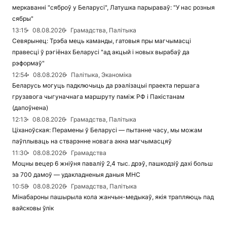
меркаванні "сяброў у Беларусі", Латушка парыраваў: "У нас розныя
сябры"
13:15
08.08.2026
Грамадства, Палітыка
Севярынец: Трэба мець каманды, гатовыя пры магчымасці
правесці ў рэгіёнах Беларусі "ад акцый і новых вырабаў да
рэформаў"
12:54
08.08.2026
Палітыка, Эканоміка
Беларусь могуць падключыць да рэалізацыі праекта першага
грузавога чыгуначнага маршруту паміж РФ і Пакістанам
(дапоўнена)
12:13
08.08.2026
Грамадства, Палітыка
Ціханоўская: Перамены ў Беларусі — пытанне часу, мы можам
паўплываць на стварэнне новага акна магчымасцяў
11:30
08.08.2026
Грамадства
Моцны вецер 6 жніўня паваліў 2,4 тыс. дрэў, пашкодзіў дахі больш
за 700 дамоў — удакладненыя даныя МНС
10:58
08.08.2026
Грамадства, Палітыка
Мінабароны пашырыла кола жанчын-медыкаў, якія трапляюць пад
вайсковы ўлік