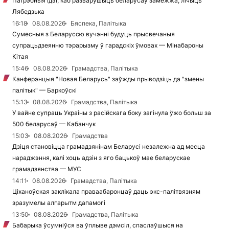
Патрэбныя ідэі, каб разварушыць беларусаў замежжа, лічыць
Лябедзька
16:18
08.08.2026
Бяспека, Палітыка
Сумесныя з Беларуссю вучэнні будуць прысвечаныя
супрацьдзеянню тэрарызму ў гарадскіх ўмовах — Мінабароны
Кітая
15:46
08.08.2026
Грамадства, Палітыка
Канферэнцыя "Новая Беларусь" заўжды прыводзіць да "змены
палітык" — Баркоўскі
15:13
08.08.2026
Грамадства, Палітыка
У вайне супраць Украіны з расійскага боку загінула ўжо больш за
500 беларусаў — Кабанчук
15:03
08.08.2026
Грамадства
Дзіця становіцца грамадзянінам Беларусі незалежна ад месца
нараджэння, калі хоць адзін з яго бацькоў мае беларускае
грамадзянства — МУС
14:11
08.08.2026
Грамадства, Палітыка
Ціханоўская заклікала праваабаронцаў даць экс-палітвязням
зразумелы алгарытм дапамогі
13:50
08.08.2026
Грамадства, Палітыка
Бабарыка ўсумніўся ва ўплыве дэмсіл, спаслаўшыся на