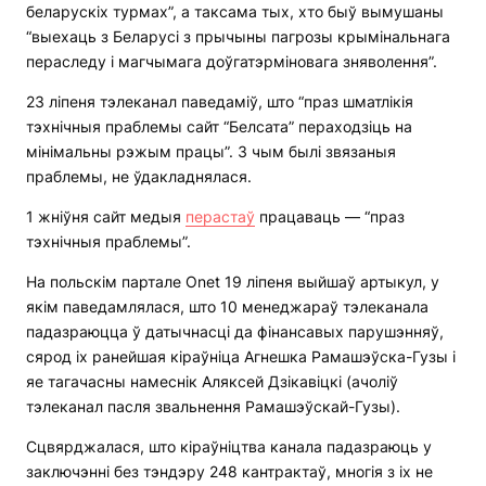
беларускіх турмах”, а таксама тых, хто быў вымушаны
“выехаць з Беларусі з прычыны пагрозы крымінальнага
пераследу і магчымага доўгатэрміновага зняволення”.
23 ліпеня тэлеканал паведаміў, што “праз шматлікія
тэхнічныя праблемы сайт “Белсата” пераходзіць на
мінімальны рэжым працы”. З чым былі звязаныя
праблемы, не ўдакладнялася.
1 жніўня сайт медыя
перастаў
працаваць — “праз
тэхнічныя праблемы”.
На польскім партале Onet 19 ліпеня выйшаў артыкул, у
якім паведамлялася, што 10 менеджараў тэлеканала
падазраюцца ў датычнасці да фінансавых парушэнняў,
сярод іх ранейшая кіраўніца Агнешка Рамашэўска-Гузы і
яе тагачасны намеснік Аляксей Дзікавіцкі (ачоліў
тэлеканал пасля звальнення Рамашэўскай-Гузы).
Сцвярджалася, што кіраўніцтва канала падазраюць у
заключэнні без тэндэру 248 кантрактаў, многія з іх не