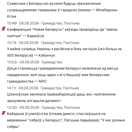
Сумесныя з Беларуссю вучэнні будуць прысвечаныя
супрацьдзеянню тэрарызму ў гарадскіх ўмовах — Мінабароны
Кітая
15:46
08.08.2026
Грамадства, Палітыка
Канферэнцыя "Новая Беларусь" заўжды прыводзіць да "змены
палітык" — Баркоўскі
15:13
08.08.2026
Грамадства, Палітыка
У вайне супраць Украіны з расійскага боку загінула ўжо больш за
500 беларусаў — Кабанчук
15:03
08.08.2026
Грамадства
Дзіця становіцца грамадзянінам Беларусі незалежна ад месца
нараджэння, калі хоць адзін з яго бацькоў мае беларускае
грамадзянства — МУС
14:11
08.08.2026
Грамадства, Палітыка
Ціханоўская заклікала праваабаронцаў даць экс-палітвязням
зразумелы алгарытм дапамогі
13:50
08.08.2026
Грамадства, Палітыка
Бабарыка ўсумніўся ва ўплыве дэмсіл, спаслаўшыся на
меркаванні "сяброў у Беларусі", Латушка парыраваў: "У нас розныя
сябры"