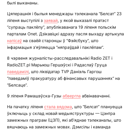
былі выкананы.
Цяперашнія і былыя менеджары тэлеканала “Белсат” 23
ліпеня выступілі з
заявай
, у якой выказалі пратэст
“супраць паклёпу”, апублікаванага 19 ліпеня польскім
парталам Onet. Дзікавіцкі адразу пасля выхаду артыкула
напісаў
на сваёй старонцы ў “Фэйсбуку”, што
інфармацыя з’яўляецца “няпраўдай і паклёпам”.
8 чэрвеня журналісты-расследавальнікі Radio ZET і
RadioZET.pl Марыюш Гершэўскі і Радаслаў Груца
паведамілі
, што ліквідатар TVР Даніэль Гаргош
“паведаміў пракуратуру аб фінансавых парушэннях” на
“Белсаце”.
9 ліпеня Рамашэўска-Гузы
абвергла
абвінавачанні.
На пачатку ліпеня
стала вядома
, што “Белсат” плануецца
ўключыць у склад новай медыяструктуры — Цэнтра
замежных праграм (ЦЗП), які аб’яднае тэлеканалы, што
вяшчаюць на замежных мовах. Дэмсілы і каманда