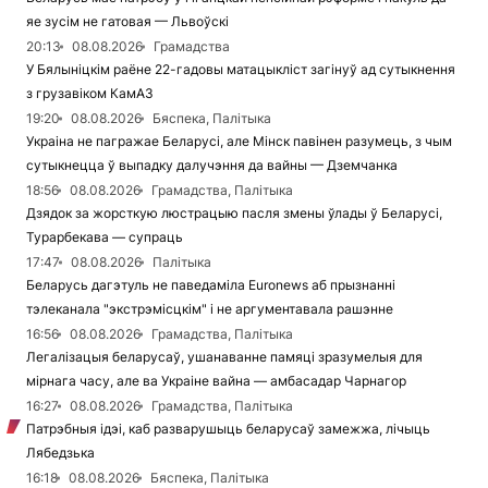
яе зусім не гатовая — Львоўскі
20:13
08.08.2026
Грамадства
У Бялыніцкім раёне 22-гадовы матацыкліст загінуў ад сутыкнення
з грузавіком КамАЗ
19:20
08.08.2026
Бяспека, Палітыка
Украіна не пагражае Беларусі, але Мінск павінен разумець, з чым
сутыкнецца ў выпадку далучэння да вайны — Дземчанка
18:56
08.08.2026
Грамадства, Палітыка
Дзядок за жорсткую люстрацыю пасля змены ўлады ў Беларусі,
Турарбекава — супраць
17:47
08.08.2026
Палітыка
Беларусь дагэтуль не паведаміла Euronews аб прызнанні
тэлеканала "экстрэмісцкім" і не аргументавала рашэнне
16:56
08.08.2026
Грамадства, Палітыка
Легалізацыя беларусаў, ушанаванне памяці зразумелыя для
мірнага часу, але ва Украіне вайна — амбасадар Чарнагор
16:27
08.08.2026
Грамадства, Палітыка
Патрэбныя ідэі, каб разварушыць беларусаў замежжа, лічыць
Лябедзька
16:18
08.08.2026
Бяспека, Палітыка