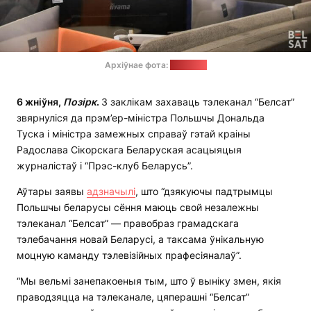
Архіўнае фота:
"Белсат"
6 жніўня,
Позірк
.
З заклікам захаваць тэлеканал “Белсат”
звярнуліся да прэм’ер-міністра Польшчы Дональда
Туска і міністра замежных справаў гэтай краіны
Радослава Сікорскага Беларуская асацыяцыя
журналістаў і “Прэс-клуб Беларусь”.
Аўтары заявы
адзначылі
, што “дзякуючы падтрымцы
Польшчы беларусы сёння маюць свой незалежны
тэлеканал “Белсат” — правобраз грамадскага
тэлебачання новай Беларусі, а таксама ўнікальную
моцную каманду тэлевізійных прафесіяналаў”.
“Мы вельмі занепакоеныя тым, што ў выніку змен, якія
праводзяцца на тэлеканале, цяперашні “Белсат”