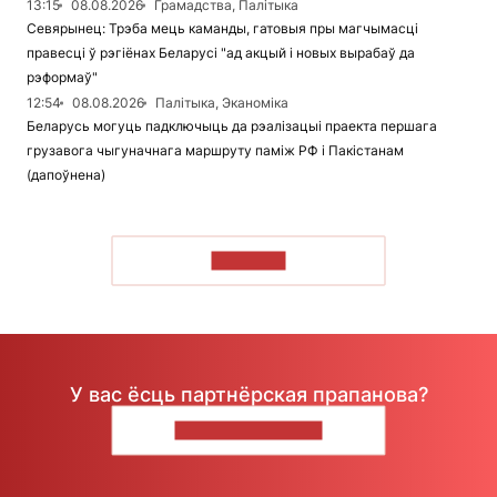
13:15
08.08.2026
Грамадства, Палітыка
Севярынец: Трэба мець каманды, гатовыя пры магчымасці
правесці ў рэгіёнах Беларусі "ад акцый і новых вырабаў да
рэформаў"
12:54
08.08.2026
Палітыка, Эканоміка
Беларусь могуць падключыць да рэалізацыі праекта першага
грузавога чыгуначнага маршруту паміж РФ і Пакістанам
(дапоўнена)
ЧЫТАЦЬ
У вас ёсць партнёрская прапанова?
НАПІШЫЦЕ НАМ