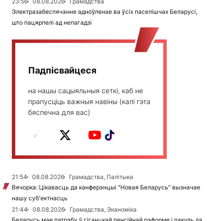
23:56
08.08.2026
Грамадства
Электразабеспячэнне адноўленае ва ўсіх паселішчах Беларусі,
што пацярпелі ад непагадзі
Падпісвайцеся
на нашы сацыяльныя сеткі, каб не
прапусціць важныя навіны (калі гэта
бяспечна для вас)
21:54
08.08.2026
Грамадства, Палітыка
Вячорка: Цікавасць да канферэнцыі "Новая Беларусь" вызначае
нашу суб'ектнасць
21:44
08.08.2026
Грамадства, Эканоміка
Беларусь мае патрэбу ў гіганцкай пенсійнай рэформе і пакуль да