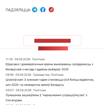
ПАДЗЯЛІЦЦА:
ПАКАЗАЦЬ БОЛЬШ
СТУЖКА НАВІН
11:16
09.08.2026
Палітыка
Еўрасаюз і дэмакратычныя краіны выказваюць салідарнасць з
беларусамі з нагоды гадавіны выбараў-2020
09:56
09.08.2026
Грамадства, Палітыка
Ціханоўская: З кожным годам становіцца ўсё больш відавочна,
што 2020-ты незваротна змяніў Беларусь
09:07
09.08.2026
Палітыка
Лукашэнка зацікаўлены ў "нарошчванні супрацоўніцтва" з
Сінгапурам