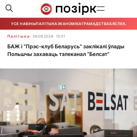
УСЕ НАВІНЫ
ПАЛІТЫКА
ЭКАНОМІКА
ГРАМАДСТВА
БЯСПЕКА
УСЕ
Палітыка
06.08.2024
15:31
БАЖ і “Прэс-клуб Беларусь” заклікалі ўлады
Польшчы захаваць тэлеканал “Белсат”