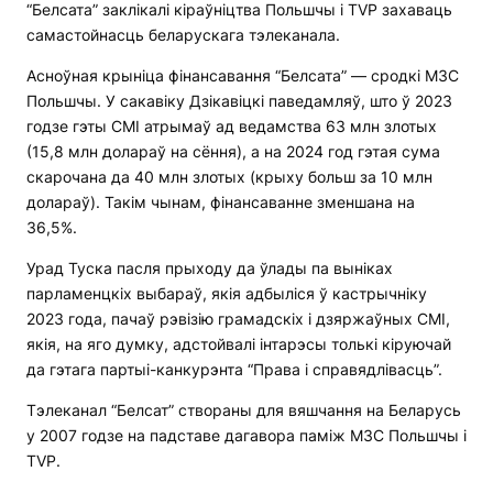
“Белсата” заклікалі кіраўніцтва Польшчы і TVP захаваць
самастойнасць беларускага тэлеканала.
Асноўная крыніца фінансавання “Белсата” — сродкі МЗС
Польшчы. У сакавіку Дзікавіцкі паведамляў, што ў 2023
годзе гэты СМІ атрымаў ад ведамства 63 млн злотых
(15,8 млн долараў на сёння), а на 2024 год гэтая сума
скарочана да 40 млн злотых (крыху больш за 10 млн
долараў). Такім чынам, фінансаванне зменшана на
36,5%.
Урад Туска пасля прыходу да ўлады па выніках
парламенцкіх выбараў, якія адбыліся ў кастрычніку
2023 года, пачаў рэвізію грамадскіх і дзяржаўных СМІ,
якія, на яго думку, адстойвалі інтарэсы толькі кіруючай
да гэтага партыі-канкурэнта “Права і справядлівасць”.
Тэлеканал “Белсат” створаны для вяшчання на Беларусь
у 2007 годзе на падставе дагавора паміж МЗС Польшчы і
TVP.