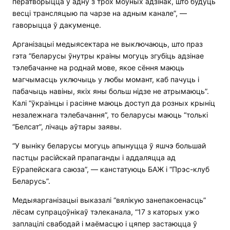
ператворыцца ў адну з трох моўных адзінак, што будуць
весці трансляцыю па чарзе на адным канале”, —
гаворыцца ў дакуменце.
Арганізацыі медыясектара не выключаюць, што праз
гэта “беларусы ўнутры краіны могуць згубіць адзінае
тэлебачанне на роднай мове, якое сёння маюць
магчымасць уключыць у любы момант, каб пачуць і
пабачыць навіны, якіх яны больш нідзе не атрымаюць”.
Калі “ўкраінцы і расіяне маюць доступ да розных крыніц
незалежнага тэлебачання”, то беларусы маюць “толькі
“Белсат”, лічаць аўтары заявы.
“У выніку беларусы могуць апынуцца ў яшчэ большай
пастцы расійскай прапаганды і аддаляцца ад
Еўрапейскага саюза”, — канстатуюць БАЖ і “Прэс-клуб
Беларусь”.
Медыяарганізацыі выказалі “вялікую занепакоенасць”
лёсам супрацоўнікаў тэлеканала, “17 з каторых ужо
заплацілі свабодай і маёмасцю і цяпер застаюцца ў