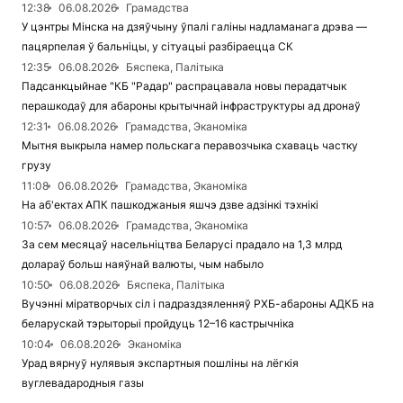
12:38
06.08.2026
Грамадства
У цэнтры Мінска на дзяўчыну ўпалі галіны надламанага дрэва —
пацярпелая ў бальніцы, у сітуацыі разбіраецца СК
12:35
06.08.2026
Бяспека, Палітыка
Падсанкцыйнае "КБ "Радар" распрацавала новы перадатчык
перашкодаў для абароны крытычнай інфраструктуры ад дронаў
12:31
06.08.2026
Грамадства, Эканоміка
Мытня выкрыла намер польскага перавозчыка схаваць частку
грузу
11:08
06.08.2026
Грамадства, Эканоміка
На аб'ектах АПК пашкоджаныя яшчэ дзве адзінкі тэхнікі
10:57
06.08.2026
Грамадства, Эканоміка
За сем месяцаў насельніцтва Беларусі прадало на 1,3 млрд
долараў больш наяўнай валюты, чым набыло
10:50
06.08.2026
Бяспека, Палітыка
Вучэнні міратворчых сіл і падраздзяленняў РХБ-абароны АДКБ на
беларускай тэрыторыі пройдуць 12–16 кастрычніка
10:04
06.08.2026
Эканоміка
Урад вярнуў нулявыя экспартныя пошліны на лёгкія
вуглевадародныя газы