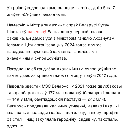
У краіне ўведзеная каменданцкая гадзіна, дні з 5 па 7
жніўня аб’яўлены выхаднымі.
Намеснік міністра замежных спраў Беларусі Яўген
Шастакоў
наведваў
Бангладэш у першай палове
сакавіка. Ён дамовіўся з міністрам гандлю Ахсанулам
Ісламам Ціту арганізаваць у 2024 годзе другое
пасяджэнне сумеснай камісіі па гандлёвым і
эканамічным супрацоўніцтве.
Пагадненне аб гандлёва-эканамічным супрацоўніцтве
паміж дзвюма краінамі набыло моц у траўні 2012 года.
Паводле звестак МЗС Беларусі, у 2021 годзе двухбаковы
тавараабарот склаў 177 млн долараў (беларускі экспарт
— 149,8 млн, бангладэшскія пастаўкі — 27,2 млн).
Беларусь прадавала калійныя ўгнаенні, малако і вяршкі,
ізаляваныя правады і кабелі, цэлюлозу, паперу, профілі
са сталі і інш.; закупляла гародніну, садавіну, тэкстыль,
адзенне.