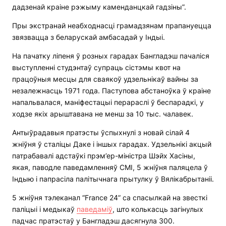
дадзенай краіне рэжыму каменданцкай гадзіны”.
Пры экстранай неабходнасці грамадзянам прапануецца
звязвацца з беларускай амбасадай у Індыі.
На пачатку ліпеня ў розных гарадах Бангладэш пачаліся
выступленні студэнтаў супраць сістэмы квот на
працоўныя месцы для сваякоў удзельнікаў вайны за
незалежнасць 1971 года. Паступова абстаноўка ў краіне
напальвалася, маніфестацыі перараслі ў беспарадкі, у
ходзе якіх арыштавана не менш за 10 тыс. чалавек.
Антыўрадавыя пратэсты ўспыхнулі з новай сілай 4
жніўня ў сталіцы Даке і іншых гарадах. Удзельнікі акцый
патрабавалі адстаўкі прэм’ер-міністра Шэйх Хасіны,
якая, паводле паведамленняў СМІ, 5 жніўня паляцела ў
Індыю і папрасіла палітычнага прытулку ў Вялікабрытаніі.
5 жніўня тэлеканал “France 24” са спасылкай на звесткі
паліцыі і медыкаў
паведаміў
, што колькасць загінулых
падчас пратэстаў у Бангладэш дасягнула 300.