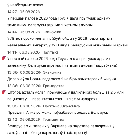
ў неабходных леках
14:27
06.08.2026
У першай палове 2026 года Грузія дала прытулак аднаму
замежніку, беларусы атрымалі чатыры адмовы
14:14
06.08.2026
Эканоміка
У Літве перахопленая найбуйнейшая ў 2026 годзе партыя
нелегальных цыгарэт, у тым ліку з беларускімі акцызнымі маркамі
14:11
06.08.2026
Палітыка
У першай палове 2026 года Грузія дала прытулак аднаму
замежніку, беларусы атрымалі чатыры адмовы (падрабязна)
13:38
06.08.2026
Эканоміка
Долар, еўра і юань падаражэлі на біржавых таргах 6 жніўня
13:36
06.08.2026
Грамадства
Штогод афтальмолагі прымаюць у паліклініках больш за 2,5 млн
пацыентаў — пазаштатны спецыяліст Мінздароўя
13:05
06.08.2026
Палітыка, Эканоміка
Прэзідэнт Алжыра можа неўзабаве наведаць Беларусь
12:42
06.08.2026
Грамадства
Беларус арыштаваны ў Варшаве на падставе падазрэння ў
захоўванні і збыце наркотыкаў і псіхатропаў