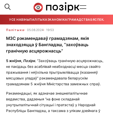
УСЕ НАВІНЫ
ПАЛІТЫКА
ЭКАНОМІКА
ГРАМАДСТВА
БЯСПЕКА
УСЕ
Палітыка
05.08.2024
19:53
МЗС рэкамендаваў грамадзянам, якія
знаходзяцца ў Бангладэш, “захоўваць
гранічную асцярожнасць”
5 жніўня,
Позірк
.
“Захоўваць гранічную асцярожнасць,
не пакідаць без асаблівай неабходнасці месца свайго
пражывання і няўхільна прытрымлівацца ўказанняў
мясцовых уладаў” рэкамендавала беларускім
грамадзянам 5 жніўня Міністэрства замежных спраў.
Рэкамендацыі, як адзначае знешнепалітычнае
ведамства, дадзеныя “на фоне складанай
унутрыпалітычнай сітуацыі і пратэстаў у Народнай
Рэспубліцы Бангладэш, а таксама з улікам дзейнага ў