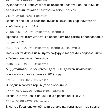
Руководство Euronews ждет от властей Беларуси объяснений из-
за включения канала в "экстремистский" список
21:23
06.08.2026
Политика
Волна давления на родственников выехавших журналистов по
всей Беларуси — БАЖ
20:06
06.08.2026
Общество, Политика
Правозащитникам известно о более чем 180 фактах преследования
по "делу ЕГУ"
19:21
06.08.2026
Общество, Политика, Экономика
Польская таможня не выпустила фуру с товарами, следовавшими
в Узбекистан через Беларусь
19:16
06.08.2026
Общество
МВД отчиталось о раскрытии дела ОПГ, дважды похитившей
одного и того же человека в 2019 году
17:52
06.08.2026
Общество
В Гродно в гараже взрыв, двое в больнице
17:44
06.08.2026
Общество, Политика
Назначено три новых начальника в региональные УСК
17:32
06.08.2026
Общество
В июле в Гродненской области выпало полторы месячные нормы