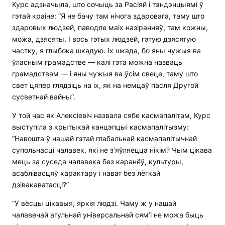
Курс адзначыла, што сочыць за Расіяй і тэндэнцыямі ў
гэтай краіне: “Я не бачу там нічога здаровага, таму што
здаровых людзей, паводле маіх назіранняў, там кожны,
можа, дзясяты. І вось гэтых людзей, гэтую дзясятую
частку, я глыбока шкадую. Іх шкада, бо яны чужыя ва
ўласным грамадстве — калі гэта можна назваць
грамадствам — і яны чужыя ва ўсім свеце, таму што
свет цяпер глядзіць на іх, як на немцаў пасля Другой
сусветнай вайны”.
У той час як Алексіевіч назвала сябе касмапалітам, Курс
выступіла з крытыкай канцэпцыі касмапалітызму:
“Навошта ў нашай гэтай глабальнай касмапалітычнай
супольнасці чалавек, які не з’яўляецца нікім? Чым цікава
мець за суседа чалавека без каранёў, культуры,
асаблівасцяў характару і нават без лёгкай
дзівакаватасці?”
“У вёсцы цікавыя, яркія людзі. Чаму ж у нашай
чалавечай агульнай універсальнай сям’і не можа быць