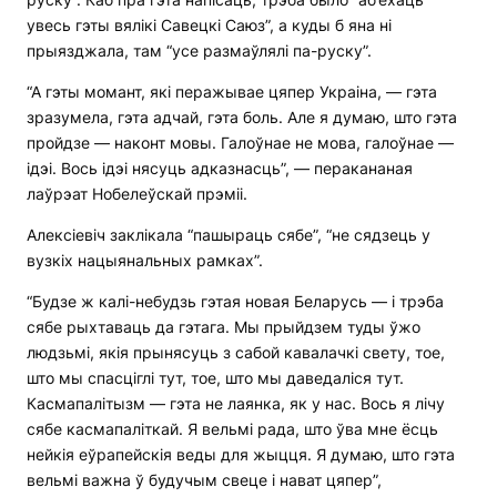
увесь гэты вялікі Савецкі Саюз”, а куды б яна ні
прыязджала, там “усе размаўлялі па-руску”.
“А гэты момант, які перажывае цяпер Украіна, — гэта
зразумела, гэта адчай, гэта боль. Але я думаю, што гэта
пройдзе — наконт мовы. Галоўнае не мова, галоўнае —
ідэі. Вось ідэі нясуць адказнасць”, — перакананая
лаўрэат Нобелеўскай прэміі.
Алексіевіч заклікала “пашыраць сябе”, “не сядзець у
вузкіх нацыянальных рамках”.
“Будзе ж калі-небудзь гэтая новая Беларусь — і трэба
сябе рыхтаваць да гэтага. Мы прыйдзем туды ўжо
людзьмі, якія прынясуць з сабой кавалачкі свету, тое,
што мы спасціглі тут, тое, што мы даведаліся тут.
Касмапалітызм — гэта не лаянка, як у нас. Вось я лічу
сябе касмапаліткай. Я вельмі рада, што ўва мне ёсць
нейкія еўрапейскія веды для жыцця. Я думаю, што гэта
вельмі важна ў будучым свеце і нават цяпер”,