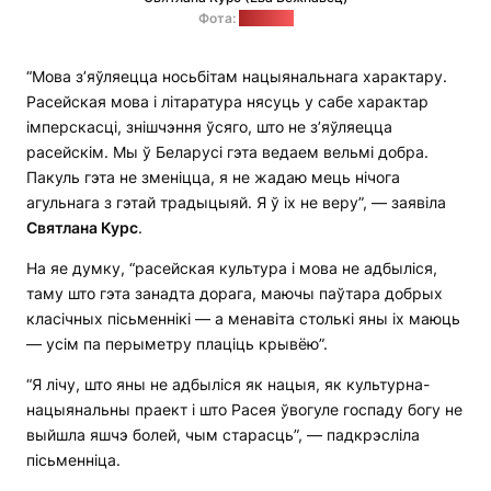
Фота:
"Позірк"
“Мова з’яўляецца носьбітам нацыянальнага характару.
Расейская мова і літаратура нясуць у сабе характар
імперскасці, знішчэння ўсяго, што не з’яўляецца
расейскім. Мы ў Беларусі гэта ведаем вельмі добра.
Пакуль гэта не зменіцца, я не жадаю мець нічога
агульнага з гэтай традыцыяй. Я ў іх не веру”, — заявіла
Святлана Курс
.
На яе думку, “расейская культура і мова не адбыліся,
таму што гэта занадта дорага, маючы паўтара добрых
класічных пісьменнікі — а менавіта столькі яны іх маюць
— усім па перыметру плаціць крывёю”.
“Я лічу, што яны не адбыліся як нацыя, як культурна-
нацыянальны праект і што Расея ўвогуле госпаду богу не
выйшла яшчэ болей, чым старасць”, — падкрэсліла
пісьменніца.