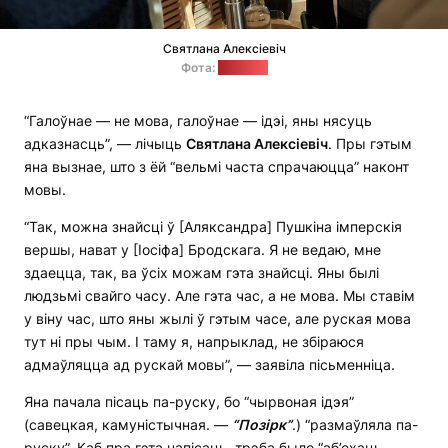
Святлана Алексіевіч
Фота:
"Позірк"
“Галоўнае — не мова, галоўнае — ідэі, яны нясуць
адказнасць”, — лічыць
Святлана Алексіевіч
. Пры гэтым
яна вызнае, што з ёй “вельмі часта спрачаюцца” наконт
мовы.
“Так, можна знайсці ў [Аляксандра] Пушкіна імперскія
вершы, нават у [Іосіфа] Бродскага. Я не ведаю, мне
здаецца, так, ва ўсіх можам гэта знайсці. Яны былі
людзьмі свайго часу. Але гэта час, а не мова. Мы ставім
у віну час, што яны жылі ў гэтым часе, але руская мова
тут ні пры чым. І таму я, напрыклад, не збіраюся
адмаўляцца ад рускай мовы”, — заявіла пісьменніца.
Яна пачала пісаць па-руску, бо “чырвоная ідэя”
(савецкая, камуністычная. —
“Позірк”
.) “размаўляла па-
руску”. Каб пра гэта напісаць, трэба было “аб’ехаць