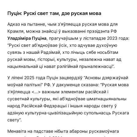
Пуцін: Рускі свет там, дзе руская мова
Адказ на пытанне, чым з’яўляецца руская мова для
Крамля, можна знайсці ў выказванні прэзідэнта РФ
Уладзіміра Пуціна
, прагучаўшым у лістападзе 2023 года:
“Рускі свет аб’ядноўвае ўсіх, хто адчувае духоўную
сувязь з нашай Радзімай, хто лічыць сябе носьбітам
рускай мовы, гісторыі, культуры, незалежна нават ад
нацыянальнай ці нават рэлігійнай прыналежнасці”.
У ліпені 2025 года Пуцін зацвердзіў “Асновы дзяржаўнай
моўнай палітыкі” РФ. У дакуменце сказана: “Руская мова
з’яўляецца <…> важным элементам расійскай і
сусветнай культуры, які аб’ядноўвае шматнацыянальны
народ Расійскай Федэрацыі і іншыя народы свету ў
адзіную культурна-цывілізацыйную супольнасць Рускага
свету”.
Менавіта на падставе нібыта абароны рускамоўнага