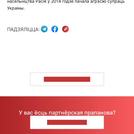
насельніцтва Расія ў 2014 годзе пачала агрэсію супраць
Украіны.
ПАДЗЯЛІЦЦА:
ПАКАЗАЦЬ БОЛЬШ
У вас ёсць партнёрская прапанова?
НАПІШЫЦЕ НАМ