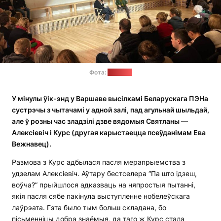
Фота:
"Позірк"
У мінулы ўік-энд у Варшаве высілкамі Беларускага ПЭНа
сустрэчы з чытачамі у адной залі, пад агульнай шыльдай,
але ў розны час зладзілі дзве вядомыя Святланы —
Алексіевіч і Курс (другая карыстаецца псеўданімам Ева
Вежнавец).
Размова з Курс адбылася пасля мерапрыемства з
удзелам Алексіевіч. Аўтару бестселера “Па што ідзеш,
воўча?” прыйшлося адказваць на няпростыя пытанні,
якія пасля сябе пакінула выступленне нобелеўскага
лаўрэата. Гэта было тым больш складана, бо
пісьменніцы добра знаёмыя, да таго ж Курс стала