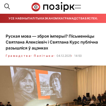
УСЕ НАВІНЫ
ПАЛІТЫКА
ЭКАНОМІКА
ГРАМАДСТВА
БЯСПЕКА
УСЕ
Руская мова — зброя імперыі? Пісьменніцы
Святлана Алексіевіч і Святлана Курс публічна
разышліся ў ацэнках
Грамадства
Палітыка
04.12.2025
14:50