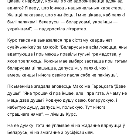
цікавых народаў, кожны з якіх адрозніваецца адзін ад
аднаго? Я веру, што існуюць нацыянальныя характары.
Жыццё паказвае, што яны ёсць, і мне цікава, каб палякі
былі палякамі, беларусы — беларусамі, украінцы —
украінцамі”, — падкрэсліла літаратар.
Курс таксама выказалася пра сістэму каардынат
суайчыннікаў за мяжой: “Беларусы не асімілююцца, яны
адаптуюцца і прымаюць правілы гульні грамадства, у
якое трапляюць. Кожны мае выбар: застацца пры гэтым
беларусам ці пашыцца, дапусцім, у палякі, чэхі,
амерыканцы і нічога свайго пасля сябе не пакінуць”.
Пісьменніца згадала аповесць Максіма Гарэцкага “Дзве
душы”. “Яна трошачкі пра іншае, але і пра гэта. А чаму не
мець дзве душы? Родную душу сваю, беларускую, і
набытую душу, дапусцім, польскую. Тут нічога
страшнага няма”, — лічыць Курс.
На яе думку, гэта не ўплывае ні на жаданне вярнуцца ў
Беларусь, ні на змаганне з русіфікацыяй.