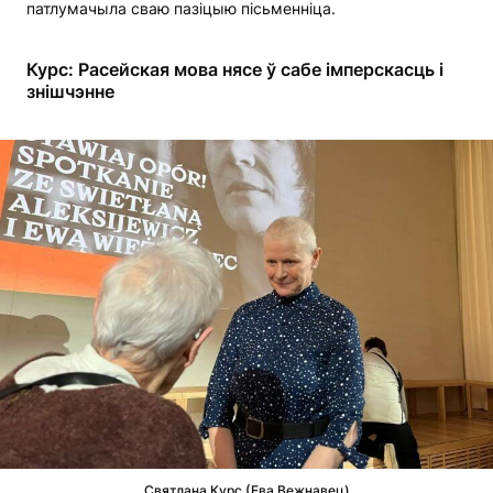
патлумачыла сваю пазіцыю пісьменніца.
Курс: Расейская мова нясе ў сабе імперскасць і
знішчэнне
Святлана Курс (Ева Вежнавец)