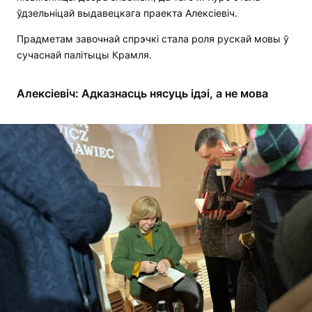
ўдзельніцай выдавецкага праекта Алексіевіч.
Прадметам завочнай спрэчкі стала роля рускай мовы ў
сучаснай палітыцы Крамля.
Алексіевіч: Адказнасць нясуць ідэі, а не мова