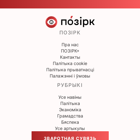
ПОЗІРК
Пра нас
ПОЗІРК+
Кантакты
Палітыка cookie
Палітыка прыватнасці
Палажэнні і ўмовы
РУБРЫКІ
Усе навіны
Палітыка
Эканоміка
Грамадства
Бяспека
Усе артыкулы
ЗВАРОТНАЯ СУВЯЗЬ