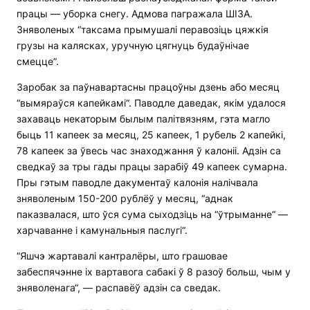
працы — уборка снегу. Адмова пагражала ШІЗА.
Зняволеных “таксама прымушалі перавозіць цяжкія
грузы на калясках, уручную цягнуць будаўнічае
смецце”.
Заробак за паўнавартасны працоўны дзень або месяц
“вымяраўся капейкамі“. Паводле даведак, якім удалося
захаваць некаторым былым палітвязням, гэта магло
быць 11 капеек за месяц, 25 капеек, 1 рубель 2 капейкі,
78 капеек за ўвесь час знаходжання ў калоніі. Адзін са
сведкаў за тры гады працы зарабіў 49 капеек сумарна.
Пры гэтым паводле дакументаў калонія налічвала
зняволеным 150-200 рублёў у месяц, “аднак
паказвалася, што ўся сума сыходзіць на “ўтрыманне“ —
харчаванне і камунальныя паслугі“.
“Яшчэ жартавалі кантралёры, што грашовае
забеспячэнне іх вартавога сабакі ў 8 разоў больш, чым у
зняволенага“, — распавёў адзін са сведак.