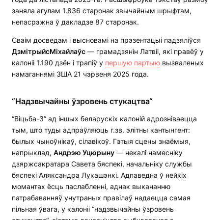
заняла агулам 1.836 старонак звычайным шрыфтам,
непасрэжна ў дакладзе 87 старонак.
Сваім досведам і высновамі на прэзентацыі падзяліўся
ДзмітрыйсМіхайлаўс
— грамадзянін Латвіі, які правёў у
калоніі 1.190 дзён і трапіў у
першую партыю
вызваленых
намаганнямі ЗША 21 чэрвеня 2025 года.
“Надзвычайны ўзровень стукацтва“
“Віцьба-3” ад іншых беларускіх калоній адрозніваецца
тым, што туды адпраўляюць г.зв. элітны кантынгент:
былых чыноўнікаў, сілавікоў. Гэтыя сцены знаёмыя,
напрыклад,
Андрэю Уцюрыну
— некалі намесніку
дзяржсакратара Савета бяспекі, начальніку службы
бяспекі Аляксандра Лукашэнкі. Адпаведна ў нейкіх
момантах ёсць паслабленні, аднак выкананню
патрабаванняў унутраных правілаў надаецца самая
пільная ўвага, у калоніі “надзвычайны ўзровень