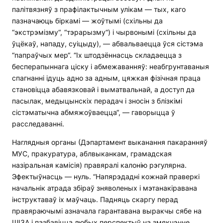
палітвязняў з прафілактычным улікам — тых, каго
пазначаюць біркамі — жоўтымі (схільны да
“экстрэмізму“, “тэрарызму“) і чырвонымі (схільны да
ўцёкаў, нападу, суіцыду), — абвальваецца ўся сістэма
“папраўчых мер“. “Іх штодзённасць складаецца з
бесперапыннага ціску і абмежаванняў: неабгрунтаваныя
спагнанні ідуць адно за адным, цяжкая фізічная праца
становіцца абавязковай і выматвальнай, а доступ да
пасылак, медыцынскіх перадач і зносін з блізкімі
сістэматычна абмяжоўваецца“, — гаворыцца ў
расследаванні.
Наглядныя органы (Дэпартамент выканання пакаранняў
МУС, пракуратура, аблвыканкам, грамадская
назіральная камісія) правяралі калонію рэгулярна.
Эфектыўнасць — нуль. “Напярэдадні кожнай праверкі
начальнік атрада збіраў зняволеных і мэтанакіравана
інструктаваў іх маўчаць. Падняць скаргу перад
правяраючымі азначала гарантавана выракчы сябе на
ШІЗА і пазбавіцца любых перспектыў на змякчэнне