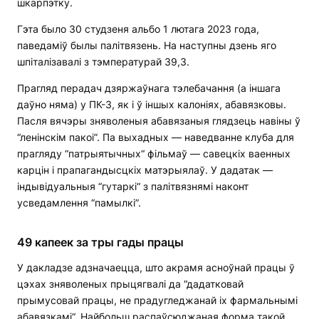
шкарпэтку.
Гэта было 30 студзеня альбо 1 лютага 2023 года,
паведаміў былы палітвязень. На наступны дзень яго
шпіталізавалі з тэмпературай 39,3.
Прагляд перадач дзяржаўнага тэлебачання (а іншага
даўно няма) у ПК-3, як і ў іншых калоніях, абавязковы.
Пасля вячэры зняволеныя абавязаныя глядзець навіны ў
“ленінскім пакоі”. Па выхадных — наведванне клуба для
прагляду “патрыятычных“ фільмаў — савецкіх ваенных
карцін і прапагандысцкіх матэрыялаў. У дадатак —
індывідуальныя “гутаркі“ з палітвязнямі наконт
усведамлення “памылкі”.
49 капеек за тры гады працы
У дакладзе адзначаецца, што акрамя асноўнай працы ў
цэхах зняволеных прыцягвалі да “дадатковай
прымусовай працы, не прадугледжанай іх фармальнымі
абавязкамі“. Найбольш распаўсюджаная форма такой