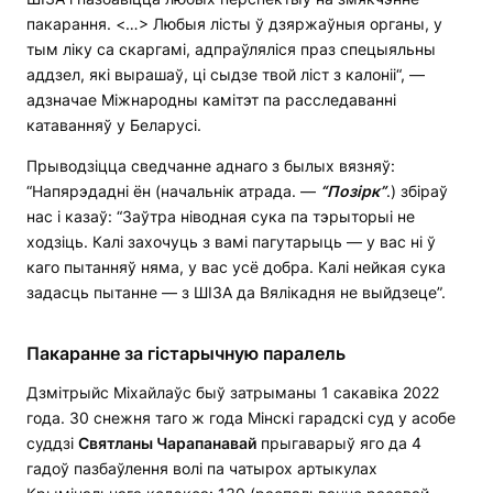
пакарання. <…> Любыя лісты ў дзяржаўныя органы, у
тым ліку са скаргамі, адпраўляліся праз спецыяльны
аддзел, які вырашаў, ці сыдзе твой ліст з калоніі“, —
адзначае Міжнародны камітэт па расследаванні
катаванняў у Беларусі.
Прыводзіцца сведчанне аднаго з былых вязняў:
“Напярэдадні ён (начальнік атрада. —
“Позірк”
.) збіраў
нас і казаў: “Заўтра ніводная сука па тэрыторыі не
ходзіць. Калі захочуць з вамі пагутарыць — у вас ні ў
каго пытанняў няма, у вас усё добра. Калі нейкая сука
задасць пытанне — з ШІЗА да Вялікадня не выйдзеце”.
Пакаранне за гістарычную паралель
Дзмітрыйс Міхайлаўс быў затрыманы 1 сакавіка 2022
года. 30 снежня таго ж года Мінскі гарадскі суд у асобе
суддзі
Святланы Чарапанавай
прыгаварыў яго да 4
гадоў пазбаўлення волі па чатырох артыкулах