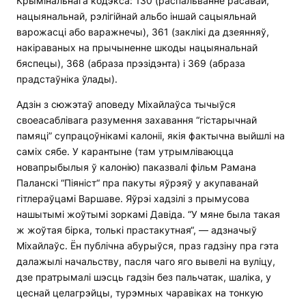
Крымінальнага кодэкса: 130 (распальванне расавай,
нацыянальнай, рэлігійнай альбо іншай сацыяльнай
варожасці або варажнечы), 361 (заклікі да дзеянняў,
накіраваных на прычыненне шкоды нацыянальнай
бяспецы), 368 (абраза прэзідэнта) і 369 (абраза
прадстаўніка ўлады).
Адзін з сюжэтаў аповеду Міхайлаўса тычыўся
своеасаблівага разумення захавання “гістарычнай
памяці” супрацоўнікамі калоніі, якія фактычна выйшлі на
саміх сябе. У карантыне (там утрымліваюцца
новапрыбылыя ў калонію) паказвалі фільм Рамана
Паланскі “Піяніст“ пра пакуты яўрэяў у акупаванай
гітлераўцамі Варшаве. Яўрэі хадзілі з прымусова
нашытымі жоўтымі зоркамі Давіда. “У мяне была такая
ж жоўтая бірка, толькі прастакутная“, — адзначыў
Міхайлаўс. Ён публічна абурыўся, праз гадзіну пра гэта
далажылі начальству, пасля чаго яго вывелі на вуліцу,
дзе пратрымалі шэсць гадзін без пальчатак, шаліка, у
цеснай целагрэйцы, турэмных чаравіках на тонкую