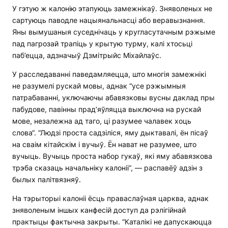
У гэтую ж калонію этапуюць замежнікаў. Зняволеных не
сартуюць паводле нацыянальнасці або веравызнання.
Яны вымушаныя суседнічаць у кругласутачным рэжыме
пад пагрозай трапіць у крытую турму, калі хтосьці
паб’ецца, адзначыў Дзмітрыйс Міхайлаўс.
У расследаванні паведамляецца, што многія замежнікі
не разумелі рускай мовы, аднак “усе рэжымныя
патрабаванні, уключаючы абавязковы вусны даклад пры
пабудове, павінны прад’яўляцца выключна на рускай
мове, незалежна ад таго, ці разумее чалавек хоць
слова“. “Людзі проста садзіліся, яму дыктавалі, ён пісаў
на сваім кітайскім і вучыў. Ён нават не разумее, што
вучыць. Вучыць проста набор гукаў, які яму абавязкова
трэба сказаць начальніку калоніі“, — распавёў адзін з
былых палітвязняў.
На тэрыторыі калоніі ёсць праваслаўная царква, аднак
зняволеным іншых канфесій доступ да рэлігійнай
практыцы фактычна закрыты. “Каталікі не дапускаюцца