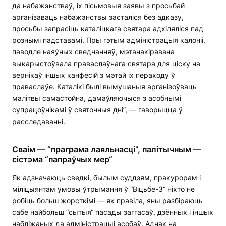
да набажэнстваў, іх пісьмовыя заявы з просьбай
арганізаваць набажэнствы засталіся без адказу,
просьбы запрасіць каталіцкага святара адхіляліся пад
рознымі падставамі. Пры гэтым адміністрацыя калоніі,
паводле наяўных сведчанняў, мэтанакіравана
выкарыстоўвала праваслаўнага святара для ціску на
вернікаў іншых канфесій з мэтай іх пераходу ў
праваслаўе. Каталікі былі вымушаныя арганізоўваць
малітвы самастойна, дамаўляючыся з асобнымі
супрацоўнікамі ў святочныя дні”, — гаворыцца ў
расследаванні.
Сваім — “праграма лаяльнасці”, палітычным —
сістэма “папраўчых мер“
Як адзначаюць сведкі, былым суддзям, пракурорам і
міліцыянтам умовы ўтрымання ў “Віцьбе-3“ ніхто не
робіць больш жорсткімі — як правіла, яны разбіраюць
сабе найбольш “сытыя“ пасады заггасаў, дзённых і іншых
набліжаных да адміністрацыі асобаў. Аднак на