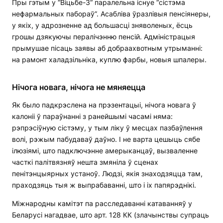
Пры гэтым у “Віцьбе-3“ паралельна існуе “сістэма
нефармальных пабораў”. Асабліва ўразлівыя пенсіянеры,
у якіх, у адрозненне ад большасці зняволеных, ёсць
грошы дзякуючы пералічэнню пенсій. Адміністрацыя
прымушае пісаць заявы аб добраахвотным утрыманні:
на рамонт халадзільніка, куплю фарбы, новыя шпалеры.
Нічога новага, нічога не мяняецца
Як было падкрэслена на прэзентацыі, нічога новага ў
калоніі ў параўнанні з ранейшымі часамі няма:
рэпрэсіўную сістэму, у тым ліку ў месцах пазбаўлення
волі, рэжым пабудаваў даўно. І не варта цешыць сябе
ілюзіямі, што падключэнне амерыканцаў, вызваленне
часткі палітвязняў нешта змяніла ў сценах
пенітэнцыярных устаноў. Людзі, якія знаходзяцца там,
праходзяць тыя ж выпрабаванні, што і іх папярэднікі.
Міжнародны камітэт па расследаванні катаванняў у
Беларусі нагадвае, што арт. 128 КК (злачынствы супраць