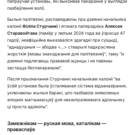
папраўчай установы, які выконвае пакаранне ў выглядзе
пазбаўлення волі).
Былыя палітвязні, распавядаючы пра дзеянні начальніка
калоніі
Філіпа Стурчанкі
і ягонага папярэдніка
Аляксея
Старавойтава
(памёр у лютым 2024 года ва ўзросце 47
гадоў, неафіцыйна выказваліся здагадкі пра суіцыд),
“аднадушныя — абодва <…> стварылі падкрэслена
жорсткія ўмовы знаходжання для палітвязняў”, таму “іх
дзеянні падлягаюць прававой ацэнцы і не павінны
застацца беспакаранымі“.
Пасля прызначэння Стурчанкі начальнікам калоніі “ва
ўсёй установе была ўсталяваная сістэма відэаназірання,
уключаючы жылыя баракі, што пазбавіла зняволеных
апошніх магчымасцяў для некантралюемага адпачынку
ці проста адзіноты”.
Замежнікам — руская мова, каталікам —
праваслаўе