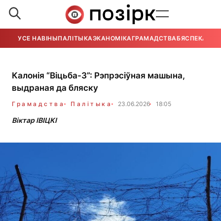
УСЕ НАВІНЫ
ПАЛІТЫКА
ЭКАНОМІКА
ГРАМАДСТВА
БЯСПЕКА
УСЕ
Калонія “Віцьба-3”: Рэпрэсіўная машына,
выдраная да бляску
Грамадства
Палітыка
23.06.2026
18:05
Віктар ІВІЦКІ