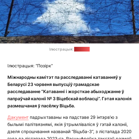
Ілюстрацыя:
"Позірк"
Ілюстрацыя: “Позірк”
Міжнародны камітэт па расследаванні катаванняў у
Беларусі 23 чэрвеня выпусціў грамадскае
расследаванне “Катаванні і жорсткае абыходжанне ў
папраўчай калоніі № 3 Віцебскай вобласці”. Гэтая калонія
размешчаная ў пасёлку Віцьба.
Дакумент
падрыхтаваны на падставе 29 інтэрв’ю з
былымі палітвязнямі, якія ўтрымліваліся ў гэтай калоніі,
дзеля спрошчвання названай “Віцьба-3“, з лістапада 2020
года да лістапада 2023-га. Расшыфроўка тэкстаў размоў