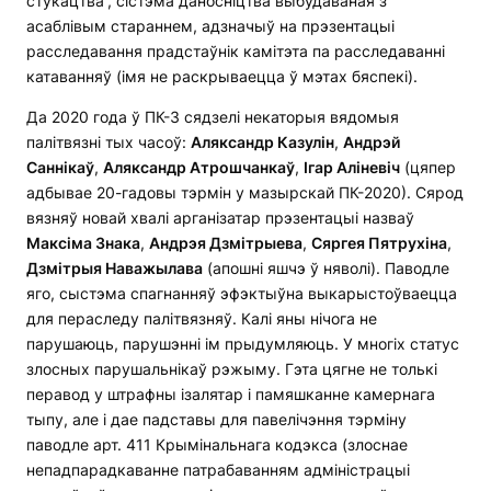
стукацтва“, сістэма даносніцтва выбудаваная з
асаблівым стараннем, адзначыў на прэзентацыі
расследавання прадстаўнік камітэта па расследаванні
катаванняў (імя не раскрываецца ў мэтах бяспекі).
Да 2020 года ў ПК-3 сядзелі некаторыя вядомыя
палітвязні тых часоў:
Аляксандр Казулін
,
Андрэй
Саннікаў
,
Аляксандр Атрошчанкаў
,
Ігар Аліневіч
(цяпер
адбывае 20-гадовы тэрмін у мазырскай ПК-2020). Сярод
вязняў новай хвалі арганізатар прэзентацыі назваў
Максіма Знака
,
Андрэя Дзмітрыева
,
Сяргея Пятрухіна
,
Дзмітрыя Наважылава
(апошні яшчэ ў няволі). Паводле
яго, сыстэма спагнанняў эфэктыўна выкарыстоўваецца
для пераследу палітвязняў. Калі яны нічога не
парушаюць, парушэнні ім прыдумляюць. У многіх статус
злосных парушальнікаў рэжыму. Гэта цягне не толькі
перавод у штрафны ізалятар і памяшканне камернага
тыпу, але і дае падставы для павелічэння тэрміну
паводле арт. 411 Крымінальнага кодэкса (злоснае
непадпарадкаванне патрабаванням адміністрацыі