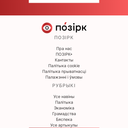
ПОЗІРК
Пра нас
ПОЗІРК+
Кантакты
Палітыка cookie
Палітыка прыватнасці
Палажэнні і ўмовы
РУБРЫКІ
Усе навіны
Палітыка
Эканоміка
Грамадства
Бяспека
Усе артыкулы