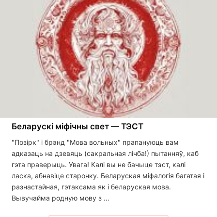
Беларускі міфічны свет — ТЭСТ
"Позірк" і брэнд "Мова вольных" прапануюць вам
адказаць на дзевяць (сакральная лічба!) пытанняў, каб
гэта праверыць. Увага! Калі вы не бачыце тэст, калі
ласка, абнавіце старонку. Беларуская міфалогія багатая і
разнастайная, гэтаксама як і беларуская мова.
Вывучайма родную мову з …