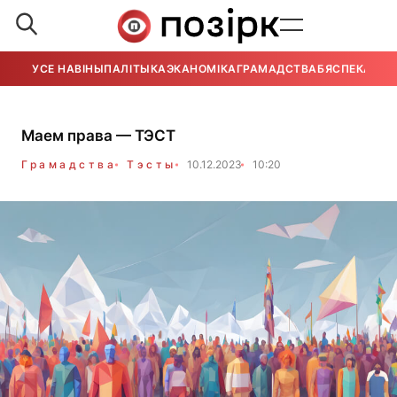
УСЕ НАВІНЫ
ПАЛІТЫКА
ЭКАНОМІКА
ГРАМАДСТВА
БЯСПЕКА
УСЕ
Маем права — ТЭСТ
Грамадства
Тэсты
10.12.2023
10:20