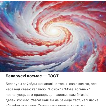
Беларускі космас — ТЭСТ
Беларусы заўсёды шанавалі не толькі сваю зямлю, але і
неба над сваёю галавою. "Позірк" і "Мова вольных"
прапануюць вам праверыць, наколькі вам блізкі ці
далёкі космас. Увага! Калі вы не бачыце тэст, калі ласка,
абнавіце старонку. Спазнаваць космас гэтак жа …