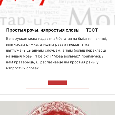
Простыя рэчы, няпростыя словы — ТЭСТ
Беларуская мова надзвычай багатая на ёмістыя паняткі,
якія часам цяжка, а іншым разам і немагчыма
вытлумачыць адным слоўцам, а тым больш перакласці
на іншыя мовы. "Позірк" і "Мова вольных" прапануюць
вам праверыць, ці распазнаеце вы простыя рэчы ў
няпростых словах. …
ПРАЙСЦІ