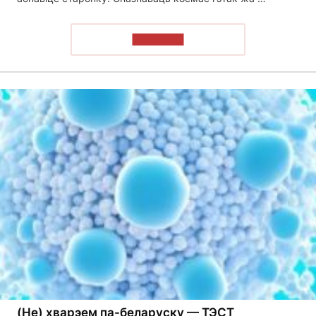
ПРАЙСЦІ
(Не) хварэем па-беларуску — ТЭСТ