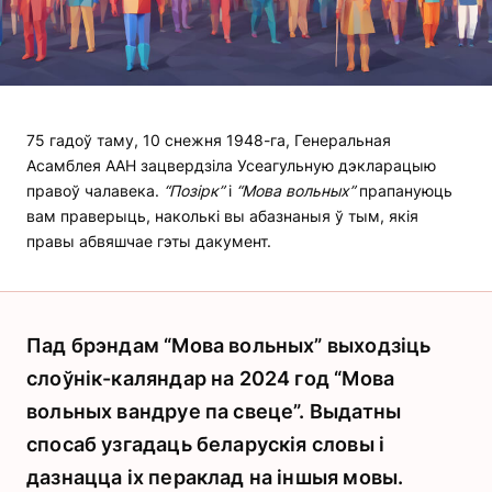
75 гадоў таму, 10 снежня 1948-га, Генеральная
Асамблея ААН зацвердзіла Усеагульную дэкларацыю
правоў чалавека.
“Позірк”
і
“Мова вольных”
прапануюць
вам праверыць, наколькі вы абазнаныя ў тым, якія
правы абвяшчае гэты дакумент.
Пад брэндам “Мова вольных” выходзіць
слоўнік-каляндар на 2024 год “Мова
вольных вандруе па свеце”. Выдатны
спосаб узгадаць беларускія словы і
дазнацца іх пераклад на іншыя мовы.