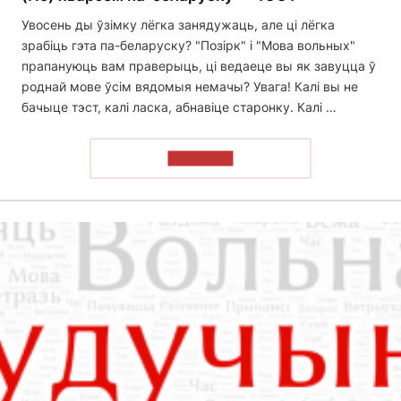
Увосень ды ўзімку лёгка занядужаць, але ці лёгка
зрабіць гэта па-беларуску? "Позірк" і "Мова вольных"
прапануюць вам праверыць, ці ведаеце вы як завуцца ў
роднай мове ўсім вядомыя немачы? Увага! Калі вы не
бачыце тэст, калі ласка, абнавіце старонку. Калі …
ПРАЙСЦІ