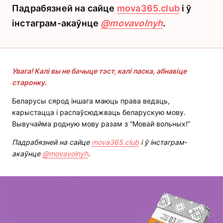
Падрабязней на сайце
mova365.club
і ў
інстаграм-акаўнце
@movavolnyh
.
Увага! Калі вы не бачыце тэст, калі ласка, абнавіце
старонку.
Беларусы сярод іншага маюць права ведаць,
карыстацца і распаўсюджваць беларускую мову.
Вывучайма родную мову разам з “Мовай вольных!”
Падрабязней на сайце
mova365.club
і ў інстаграм-
акаўнце
@movavolnyh
.