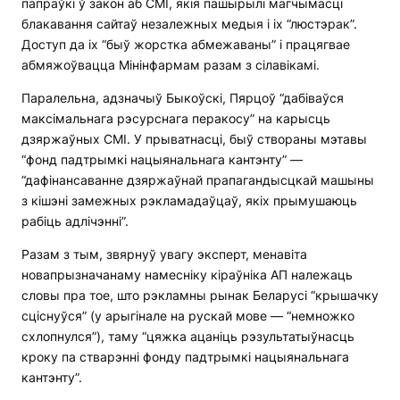
папраўкі ў закон аб СМІ, якія пашырылі магчымасці
блакавання сайтаў незалежных медыя і іх “люстэрак”.
Доступ да іх “быў жорстка абмежаваны” і працягвае
абмяжоўвацца Мінінфармам разам з сілавікамі.
Паралельна, адзначыў Быкоўскі, Пярцоў “дабіваўся
максімальнага рэсурснага перакосу” на карысць
дзяржаўных СМІ. У прыватнасці, быў створаны мэтавы
“фонд падтрымкі нацыянальнага кантэнту” —
“дафінансаванне дзяржаўнай прапагандысцкай машыны
з кішэні замежных рэкламадаўцаў, якіх прымушаюць
рабіць адлічэнні”.
Разам з тым, звярнуў увагу эксперт, менавіта
новапрызначанаму намесніку кіраўніка АП належаць
словы пра тое, што рэкламны рынак Беларусі “крышачку
сціснуўся” (у арыгінале на рускай мове — “немножко
схлопнулся”), таму “цяжка ацаніць рэзультатыўнасць
кроку па стварэнні фонду падтрымкі нацыянальнага
кантэнту”.