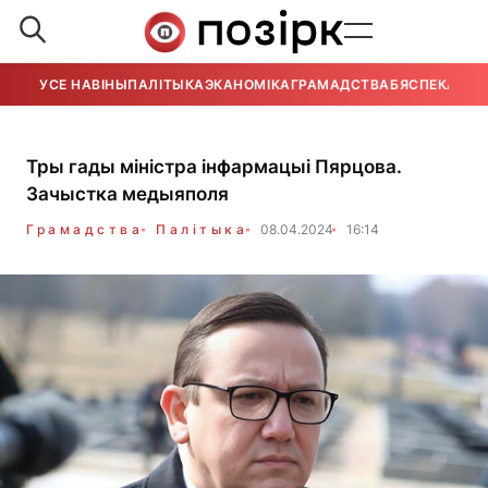
УСЕ НАВІНЫ
ПАЛІТЫКА
ЭКАНОМІКА
ГРАМАДСТВА
БЯСПЕКА
УСЕ
Тры гады міністра інфармацыі Пярцова.
Зачыстка медыяполя
Грамадства
Палітыка
08.04.2024
16:14