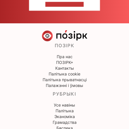
НАПІШЫЦЕ НАМ
ПОЗІРК
Пра нас
ПОЗІРК+
Кантакты
Палітыка cookie
Палітыка прыватнасці
Палажэнні і ўмовы
РУБРЫКІ
Усе навіны
Палітыка
Эканоміка
Грамадства
Бяспека