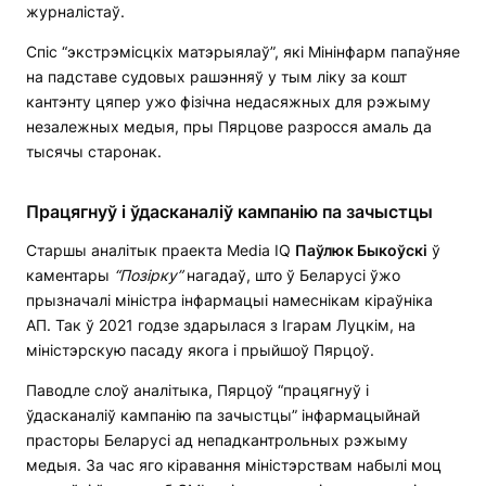
журналістаў.
Спіс “экстрэмісцкіх матэрыялаў”, які Мінінфарм папаўняе
на падставе судовых рашэнняў у тым ліку за кошт
кантэнту цяпер ужо фізічна недасяжных для рэжыму
незалежных медыя, пры Пярцове разросся амаль да
тысячы старонак.
Працягнуў і ўдасканаліў кампанію па зачыстцы
Cтаршы аналітык праекта Media IQ
Паўлюк Быкоўскі
ў
каментары
“Позірку”
нагадаў, што ў Беларусі ўжо
прызначалі міністра інфармацыі намеснікам кіраўніка
АП. Так ў 2021 годзе здарылася з Ігарам Луцкім, на
міністэрскую пасаду якога і прыйшоў Пярцоў.
Паводле слоў аналітыка, Пярцоў “працягнуў і
ўдасканаліў кампанію па зачыстцы” інфармацыйнай
прасторы Беларусі ад непадкантрольных рэжыму
медыя. За час яго кіравання міністэрствам набылі моц