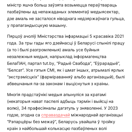
міністр яшчэ больш заўзята возьмецца пераўтвараць
пазбаўлены ад непажаданых элементаў медыясектар,
дзе амаль не засталося ніводнага недзяржаўнага гульца,
у прапагандысцкую машыну.
Пярцоў ачоліў Міністэрства інфармацыі 5 красавіка 2021
года. За тры гады яго дзейнасці ў Беларусі спынілі працу
(а то і былі разгромленыя) амаль усе буйныя
незалежныя медыя, напрыклад інформагенцтва
БелаПАН, партал tut.by, “Радыё Свабода”, “Еўрарадыё”,
“Белсат”. Усе гэтыя СМІ, як і шмат іншых, атрымалі ярлык
“экстрэмісцкіх” (фарміраванняў альбо арганізацый), былі
абвешчаныя па-за законам і выціснутыя з краіны.
Многія прадстаўнікі медыя апынуліся за кратамі
(некаторыя нават паспелі адбыць тэрмін і выйсці на
волю), 34 прафесіяналы дагэтуль у зняволенні. У 2023
годзе, згодна са
справаздачай
міжнароднай арганізацыі
“Рэпарцёры без межаў”, Беларусь увайшла ў тройку
краін з найбольшай колькасцю пазбаўленых волі