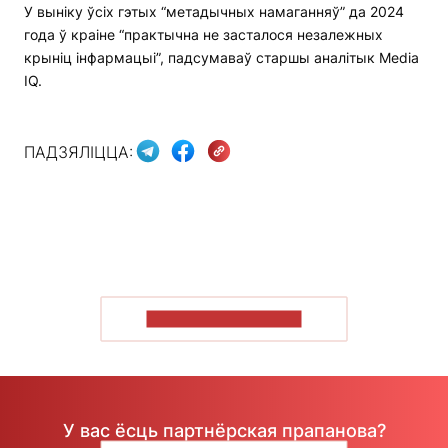
У выніку ўсіх гэтых “метадычных намаганняў” да 2024
года ў краіне “практычна не засталося незалежных
крыніц інфармацыі”, падсумаваў старшы аналітык Media
IQ.
ПАДЗЯЛІЦЦА:
ПАКАЗАЦЬ БОЛЬШ
У вас ёсць партнёрская прапанова?