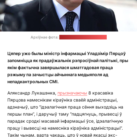
Архіўнае фота:
Міністэрства інфармацыі
Цяпер ужо былы міністр інфармацыі Уладзімір Пярцоў
запомніцца як прадаўжальнік рэпрэсіўнай палітыкі, пры
якім фактычна завяршылася шматгадовая праца
рэжыму па зачыстцы айчыннага медыяполя ад
непадкантрольных СМІ.
Аляксандр Лукашэнка,
прызначаючы
8 красавіка
Пярцова намеснікам кіраўніка сваёй адміністрацыі,
адзначыў, што “ідэалагічная праца сёння выходзіць на
першы план”, і даручыў таму “падцягнуць, прывесці ў
парадак сродкі масавай інфармацыі ўсе, ідэалагічную
працу і вывесці на намесніка кіраўніка адміністрацыі”.
Такім чынам, варта чакаць, што ў новай якасці экс-