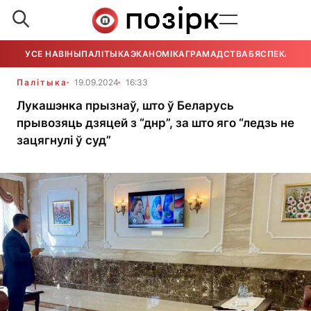
УСЕ НАВІНЫ
ПАЛІТЫКА
ЭКАНОМІКА
ГРАМАДСТВА
БЯСПЕКА
УСЕ
Палітыка
19.09.2024
16:33
Лукашэнка прызнаў, што ў Беларусь
прывозяць дзяцей з “днр”, за што яго “ледзь не
зацягнулі ў суд”