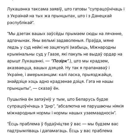
Лукашэнка таксама заявіў, што гатовы “супрацоўнічаць і
з Украінай на тых жа прынцыпах, што і з Данецкай
рэспублікай”.
“Мы дзетак вашых заўсёды прымаем сюды на лячэнне,
адпачынак. Яны вельмі задаволеныя. Праўда, мяне
ледзь у суд нейкі не зацягнулі (мабыць, Міжнародны
крымінальны суд у Гаазе, які пакуль не выдаў ордар на
арышт Лукашэнкі. —
“Позірк”
.), што мы крадзем,
аказваецца, вашых дзяцей. Ну так я прапанаваў і
Украіне, і амерыканцам: калі ласка, прыязджайце,
знайдзіце хоць адно крадзенае дзіця. Гэта не нашы
прынцыпы”, — сказаў ён.
Пушыліна ён запэўніў у тым, што Беларусь будзе
супрацоўнічаць з “днр”, “абсалютна не парушаючы ніякія
міжнародныя нормы і нормы нашых узаемаадносін”.
“Ёсць праблема ў будаўніцтве ў вас — мы будзем вас
падтрымліваць і дапамагаць. Ёсць у вас праблема