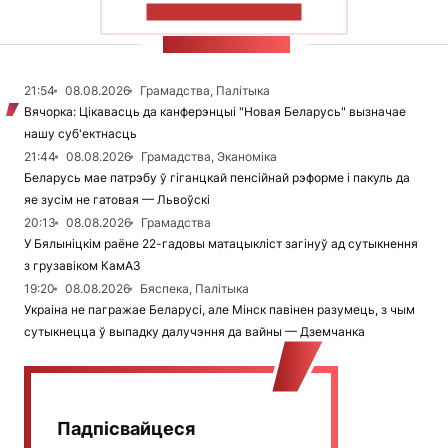
ПАКАЗАЦЬ БОЛЬШ
СТУЖКА НАВІН
21:54
08.08.2026
Грамадства, Палітыка
Вячорка: Цікавасць да канферэнцыі "Новая Беларусь" вызначае
нашу суб'ектнасць
21:44
08.08.2026
Грамадства, Эканоміка
Беларусь мае патрэбу ў гіганцкай пенсійнай рэформе і пакуль да
яе зусім не гатовая — Львоўскі
20:13
08.08.2026
Грамадства
У Бялыніцкім раёне 22-гадовы матацыкліст загінуў ад сутыкнення
з грузавіком КамАЗ
19:20
08.08.2026
Бяспека, Палітыка
Украіна не пагражае Беларусі, але Мінск павінен разумець, з чым
сутыкнецца ў выпадку далучэння да вайны — Дземчанка
Падпісвайцеся