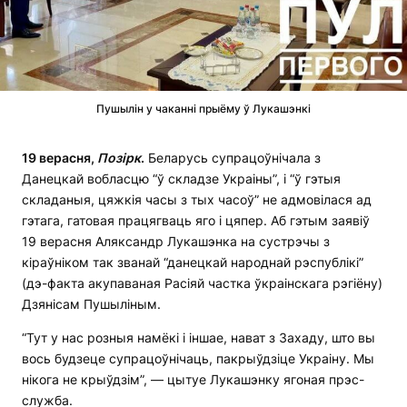
Пушылін у чаканні прыёму ў Лукашэнкі
19 верасня,
Позірк
.
Беларусь супрацоўнічала з
Данецкай вобласцю “ў складзе Украіны”, і “ў гэтыя
складаныя, цяжкія часы з тых часоў” не адмовілася ад
гэтага, гатовая працягваць яго і цяпер. Аб гэтым заявіў
19 верасня Аляксандр Лукашэнка на сустрэчы з
кіраўніком так званай “данецкай народнай рэспублікі”
(дэ-факта акупаваная Расіяй частка ўкраінскага рэгіёну)
Дзянісам Пушыліным.
“Тут у нас розныя намёкі і іншае, нават з Захаду, што вы
вось будзеце супрацоўнічаць, пакрыўдзіце Украіну. Мы
нікога не крыўдзім”, — цытуе Лукашэнку ягоная прэс-
служба.