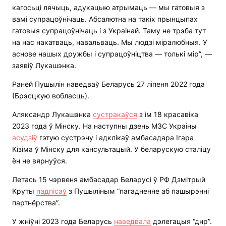
кагосьці лячыць, адукацыю атрымаць — мы гатовыя з
вамі супрацоўнічаць. Абсалютна на такіх прынцыпах
гатовыя супрацоўнічаць і з Украінай. Таму не трэба тут
на нас накатваць, навальваць. Мы людзі міралюбныя. У
аснове нашых дружбы і супрацоўніцтва — толькі мір”, —
заявіў Лукашэнка.
Раней Пушылін наведваў Беларусь 27 ліпеня 2022 года
(Брэсцкую вобласць).
Аляксандр Лукашэнка
сустракаўся
з ім 18 красавіка
2023 года ў Мінску. На наступны дзень МЗС Украіны
асудзіў
гэтую сустрэчу і адклікаў амбасадара Ігара
Кізіма ў Мінску для кансультацый. У беларускую сталіцу
ён не вярнуўся.
Летась 15 чэрвеня амбасадар Беларусі ў РФ Дзмітрый
Круты
падпісаў
з Пушыліным “пагадненне аб пашырэнні
партнёрства”.
У жніўні 2023 года Беларусь
наведвала
дэлегацыя “днр”.