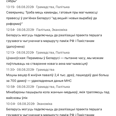
сябры"
13:15
08.08.2026
Грамадства, Палітыка
Севярынец: Трэба мець каманды, гатовыя пры магчымасці
правесці ў рэгіёнах Беларусі "ад акцый і новых вырабаў да
рэформаў"
12:54
08.08.2026
Палітыка, Эканоміка
Беларусь могуць падключыць да рэалізацыі праекта першага
грузавога чыгуначнага маршруту паміж РФ і Пакістанам
(дапоўнена)
12:13
08.08.2026
Грамадства, Палітыка
Ціханоўская: Перамены ў Беларусі — пытанне часу, мы можам
паўплываць на стварэнне новага акна магчымасцяў
11:30
08.08.2026
Грамадства
Моцны вецер 6 жніўня паваліў 2,4 тыс. дрэў, пашкодзіў дахі больш
за 700 дамоў — удакладненыя даныя МНС
10:58
08.08.2026
Грамадства, Палітыка
Мінабароны пашырыла кола жанчын-медыкаў, якія трапляюць пад
вайсковы ўлік
10:04
08.08.2026
Эканоміка
Беларусь могуць падключыць да рэалізацыі праекта першага
грузавога чыгуначнага маршруту паміж РФ і Пакістанам