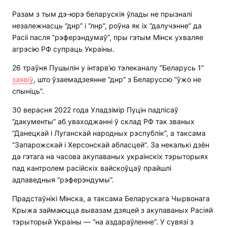
Разам з тым дэ-юрэ беларускія ўлады не прызналі
незалежнасць “днр” і “лнр”, роўна як іх “далучэнне” да
Расіі пасля “рэферэндумаў”, пры гэтым Мінск ухваляе
агрэсію РФ супраць Украіны.
26 траўня Пушылін у інтэрв’ю тэлеканалу “Беларусь 1”
заявіў
, што ўзаемадзеянне “днр” з Беларуссю “ўжо не
спыніць”.
30 верасня 2022 года Уладзімір Пуцін падпісаў
“дакументы” аб уваходжанні ў склад РФ так званых
“Данецкай і Луганскай народных рэспублік”, а таксама
“Запарожскай і Херсонскай абласцей”. За некалькі дзён
да гэтага на часова акупаваных украінскіх тэрыторыях
пад кантролем расійскіх вайскоўцаў прайшлі
адпаведныя “рэферэндумы”.
Прадстаўнікі Мінска, а таксама Беларускага Чырвонага
Крыжа займаюцца вывазам дзяцей з акупаваных Расіяй
тэрыторый Украіны — “на аздараўленне”. У сувязі з