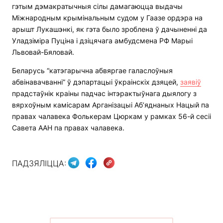
гэтым дэмакратычныя сілы дамагаюцца выдачы
Міжнародным крымінальным судом у Гаазе ордэра на
арышт Лукашэнкі, як гэта было зроблена ў дачыненні да
Уладзіміра Пуціна і дзіцячага амбудсмена РФ Марыі
Львовай-Бяловай.
Беларусь “катэгарычна абвяргае галаслоўныя
абвінавачванні” ў дэпартацыі ўкраінскіх дзяцей,
заявіў
прадстаўнік краіны падчас інтэрактыўнага дыялогу з
вярхоўным камісарам Арганізацыі Аб’яднаных Нацый па
правах чалавека Фолькерам Цюркам у рамках 56-й сесіі
Савета ААН па правах чалавека.
ПАДЗЯЛІЦЦА: