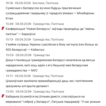
16:18
08.08.2026
Бяспека, Палітыка
Сумесныя з Беларуссю вучэнні будуць прысвечаныя
супрацьдзеянню тэрарызму ў гарадскіх ўмовах — Мінабароны
Кітая
15:46
08.08.2026
Грамадства, Палітыка
Канферэнцыя "Новая Беларусь" заўжды прыводзіць да "змены
палітык" — Баркоўскі
15:13
08.08.2026
Грамадства, Палітыка
У вайне супраць Украіны з расійскага боку загінула ўжо больш за
500 беларусаў — Кабанчук
15:03
08.08.2026
Грамадства
Дзіця становіцца грамадзянінам Беларусі незалежна ад месца
нараджэння, калі хоць адзін з яго бацькоў мае беларускае
грамадзянства — МУС
14:11
08.08.2026
Грамадства, Палітыка
Ціханоўская заклікала праваабаронцаў даць экс-палітвязням
зразумелы алгарытм дапамогі
13:50
08.08.2026
Грамадства, Палітыка
Бабарыка ўсумніўся ва ўплыве дэмсіл, спаслаўшыся на
меркаванні "сяброў у Беларусі", Латушка парыраваў: "У нас розныя