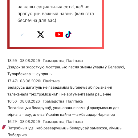
на нашы сацыяльныя сеткі, каб не
прапусціць важныя навіны (калі гэта
бяспечна для вас)
18:56
08.08.2026
Грамадства, Палітыка
Дзядок за жорсткую люстрацыю пасля змены ўлады ў Беларусі,
Турарбекава — супраць
17:47
08.08.2026
Палітыка
Беларусь дагэтуль не паведаміла Euronews аб прызнанні
тэлеканала "экстрэмісцкім" і не аргументавала рашэнне
16:56
08.08.2026
Грамадства, Палітыка
Легалізацыя беларусаў, ушанаванне памяці зразумелыя для
мірнага часу, але ва Украіне вайна — амбасадар Чарнагор
16:27
08.08.2026
Грамадства, Палітыка
Патрэбныя ідэі, каб разварушыць беларусаў замежжа, лічыць
Лябедзька