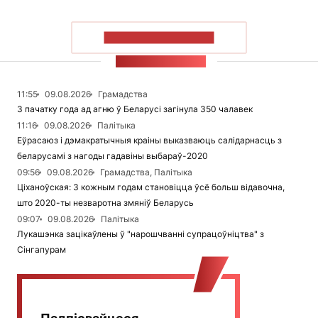
ПАКАЗАЦЬ БОЛЬШ
СТУЖКА НАВІН
11:55
09.08.2026
Грамадства
З пачатку года ад агню ў Беларусі загінула 350 чалавек
11:16
09.08.2026
Палітыка
Еўрасаюз і дэмакратычныя краіны выказваюць салідарнасць з
беларусамі з нагоды гадавіны выбараў-2020
09:56
09.08.2026
Грамадства, Палітыка
Ціханоўская: З кожным годам становіцца ўсё больш відавочна,
што 2020-ты незваротна змяніў Беларусь
09:07
09.08.2026
Палітыка
Лукашэнка зацікаўлены ў "нарошчванні супрацоўніцтва" з
Сінгапурам