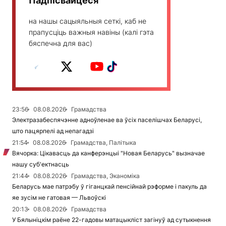
Падпісвайцеся
на нашы сацыяльныя сеткі, каб не
прапусціць важныя навіны (калі гэта
бяспечна для вас)
23:56
08.08.2026
Грамадства
Электразабеспячэнне адноўленае ва ўсіх паселішчах Беларусі,
што пацярпелі ад непагадзі
21:54
08.08.2026
Грамадства, Палітыка
Вячорка: Цікавасць да канферэнцыі "Новая Беларусь" вызначае
нашу суб'ектнасць
21:44
08.08.2026
Грамадства, Эканоміка
Беларусь мае патрэбу ў гіганцкай пенсійнай рэформе і пакуль да
яе зусім не гатовая — Львоўскі
20:13
08.08.2026
Грамадства
У Бялыніцкім раёне 22-гадовы матацыкліст загінуў ад сутыкнення