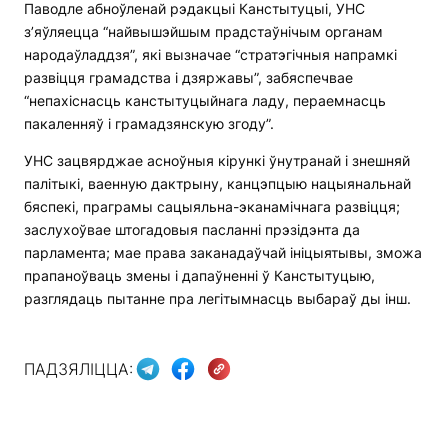
Паводле абноўленай рэдакцыі Канстытуцыі, УНС
з’яўляецца “найвышэйшым прадстаўнічым органам
народаўладдзя”, які вызначае “стратэгічныя напрамкі
развіцця грамадства і дзяржавы”, забяспечвае
“непахіснасць канстытуцыйнага ладу, пераемнасць
пакаленняў і грамадзянскую згоду”.
УНС зацвярджае асноўныя кірункі ўнутранай і знешняй
палітыкі, ваенную дактрыну, канцэпцыю нацыянальнай
бяспекі, праграмы сацыяльна-эканамічнага развіцця;
заслухоўвае штогадовыя пасланні прэзідэнта да
парламента; мае права заканадаўчай ініцыятывы, зможа
прапаноўваць змены і дапаўненні ў Канстытуцыю,
разглядаць пытанне пра легітымнасць выбараў ды інш.
ПАДЗЯЛІЦЦА: