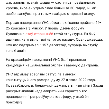
фармальны транзіт улады — саступіць прэзідэнцкае
крэсла, якое ён утрымлівае больш за 30 гадоў, іншай
асобе, заняўшы пры гэтым пазіцыю старшыні сходу.
Першае паседжанне УНС сёмага склікання прайшло 24–
25 красавіка ў Мінску. У першы дзень форуму
Лукашэнка
стаў старшынёй
гэтай структуры. Ён быў
адзіным, каго вылучылі на гэтую пасаду. Сцвярджаецца,
што яго падтрымалі 1.157 дэлегатаў, супраць выступіў
толькі адзін.
На красавіцкім пасяджэнні УНС былі прынятыя
канцэпцыя нацыянальнай бяспекі і ваенную дактрына.
УНС атрымаў асаблівы статус па выніках
канстытуцыйнага рэферэндуму 27 лютага 2022 года.
Праваабаронцы, беларускія дэмакратычныя сілы і Захад
раскрытыкавалі недэмакратычны характар яго
правядзення і рэпрэсіўную атмасферу, у якой ён
праходзіў.