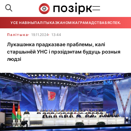
УСЕ НАВІНЫ
ПАЛІТЫКА
ЭКАНОМІКА
ГРАМАДСТВА
БЯСПЕКА
УСЕ
Палітыка
19.11.2024
13:44
Лукашэнка прадказвае праблемы, калі
старшынёй УНС і прэзідэнтам будуць розныя
людзі