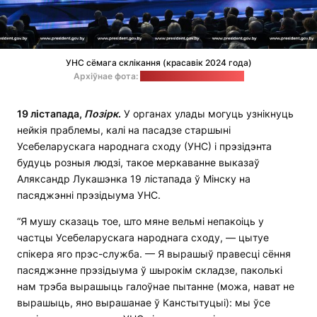
УНС сёмага склікання (красавік 2024 года)
Архіўнае фота:
прэс-служба Лукашэнкі
19 лістапада,
Позірк
.
У органах улады могуць узнікнуць
нейкія праблемы, калі на пасадзе старшыні
Усебеларускага народнага сходу (УНС) і прэзідэнта
будуць розныя людзі, такое меркаванне выказаў
Аляксандр Лукашэнка 19 лістапада ў Мінску на
пасяджэнні прэзідыума УНС.
“Я мушу сказаць тое, што мяне вельмі непакоіць у
частцы Усебеларускага народнага сходу, — цытуе
спікера яго прэс-служба. — Я вырашыў правесці сёння
пасяджэнне прэзідыума ў шырокім складзе, паколькі
нам трэба вырашыць галоўнае пытанне (можа, нават не
вырашыць, яно вырашанае ў Канстытуцыі): мы ўсе