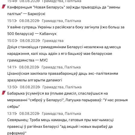
15:46
08.08.2026
Грамадства, Палітыка
Канферэнцыя "Новая Беларусь" заўжды прыводзіць да "змены
палітык" — Баркоўскі
15:13
08.08.2026
Грамадства, Палітыка
У вайне супраць Украіны з расійскага боку загінула ўжо больш за
500 беларусаў — Кабанчук
15:03
08.08.2026
Грамадства
Дзіця становіцца грамадзянінам Беларусі незалежна ад месца
нараджэння, калі хоць адзін з яго бацькоў мае беларускае
грамадзянства — МУС
14:11
08.08.2026
Грамадства, Палітыка
Ціханоўская заклікала праваабаронцаў даць экс-палітвязням
зразумелы алгарытм дапамогі
13:50
08.08.2026
Грамадства, Палітыка
Бабарыка ўсумніўся ва ўплыве дэмсіл, спаслаўшыся на
меркаванні "сяброў у Беларусі", Латушка парыраваў: "У нас розныя
сябры"
13:15
08.08.2026
Грамадства, Палітыка
Севярынец: Трэба мець каманды, гатовыя пры магчымасці
правесці ў рэгіёнах Беларусі "ад акцый і новых вырабаў да
рэформаў"