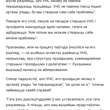
мусім разумець, што УНС нікому не павінна
перашкаджаць працаваць. УНС не павінна гнесці іншыя
органы ўлады, бо мы створым самі сабе праблемы”.
Паводле яго слоў, пакуль на пасадзе старшыні УНС і
прэзідэнта знаходзіцца адзін чалавек, гэтага не
адбудзецца: “Але потым мы можам стварыць сабе
вялікія праблемы”.
Прапановы, якія на працягу паўгода ўносіліся на яго
разгляд, — па асобных аспектах дзейнасці УНС,
напрыклад, пра структуру прэзідыума, узаемадзеянне
старшыні і прэзідыума з дэлегатамі — Лукашэнка
вырашыў вынесці на абмеркаванне.
Спікер падкрэсліў, што УНС, яго прэзідыум нікому з
органаў улады “не перашкаджае”, “не цісне на іх”, “кожны
займаецца сваёй справай”.
“Гэта ўжо дзесяцігоддзямі ў нас устаканілася, усе гэта
разумеюць. А лічыць, што наш вышэйшы прадстаўнічы