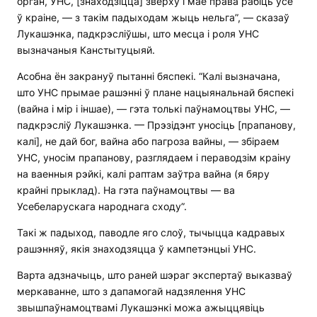
орган, УНС, [знаходзіцца] зверху і мае права рабіць усё
ў краіне, — з такім падыходам жыць нельга”, — сказаў
Лукашэнка, падкрэсліўшы, што месца і роля УНС
вызначаныя Канстытуцыяй.
Асобна ён закрануў пытанні бяспекі. “Калі вызначана,
што УНС прымае рашэнні ў плане нацыянальнай бяспекі
(вайна і мір і іншае), — гэта толькі паўнамоцтвы УНС, —
падкрэсліў Лукашэнка. — Прэзідэнт уносіць [прапанову,
калі], не дай бог, вайна або пагроза вайны, — збіраем
УНС, уносім прапанову, разглядаем і пераводзім краіну
на ваенныя рэйкі, калі раптам заўтра вайна (я бяру
крайні прыклад). На гэта паўнамоцтвы — ва
Усебеларускага народнага сходу”.
Такі ж падыход, паводле яго слоў, тычыцца кадравых
рашэнняў, якія знаходзяцца ў кампетэнцыі УНС.
Варта адзначыць, што раней шэраг экспертаў выказваў
меркаванне, што з дапамогай надзялення УНС
звышпаўнамоцтвамі Лукашэнкі можа ажыццявіць