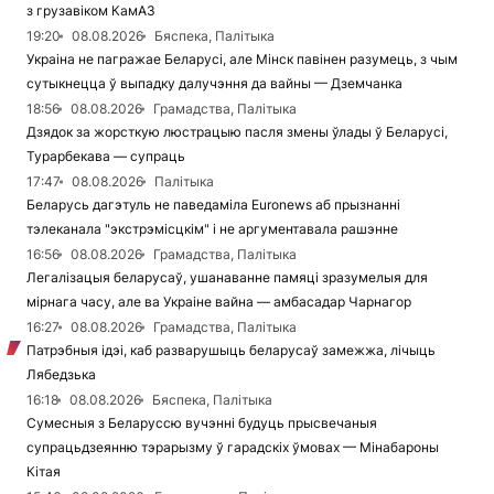
з грузавіком КамАЗ
19:20
08.08.2026
Бяспека, Палітыка
Украіна не пагражае Беларусі, але Мінск павінен разумець, з чым
сутыкнецца ў выпадку далучэння да вайны — Дземчанка
18:56
08.08.2026
Грамадства, Палітыка
Дзядок за жорсткую люстрацыю пасля змены ўлады ў Беларусі,
Турарбекава — супраць
17:47
08.08.2026
Палітыка
Беларусь дагэтуль не паведаміла Euronews аб прызнанні
тэлеканала "экстрэмісцкім" і не аргументавала рашэнне
16:56
08.08.2026
Грамадства, Палітыка
Легалізацыя беларусаў, ушанаванне памяці зразумелыя для
мірнага часу, але ва Украіне вайна — амбасадар Чарнагор
16:27
08.08.2026
Грамадства, Палітыка
Патрэбныя ідэі, каб разварушыць беларусаў замежжа, лічыць
Лябедзька
16:18
08.08.2026
Бяспека, Палітыка
Сумесныя з Беларуссю вучэнні будуць прысвечаныя
супрацьдзеянню тэрарызму ў гарадскіх ўмовах — Мінабароны
Кітая