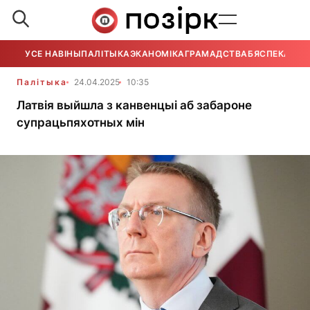
УСЕ НАВІНЫ
ПАЛІТЫКА
ЭКАНОМІКА
ГРАМАДСТВА
БЯСПЕКА
УСЕ
Палітыка
24.04.2025
10:35
Латвія выйшла з канвенцыі аб забароне
супрацьпяхотных мін