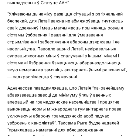
выкладзеныя ў Статуце ААН“.
“Улічваючы дынаміку развіцця сітуацыі з рэгіянальнай
бяспекай, для Латвіі важна не абмяжоўваць гнуткасць
сваіх дзеянняў і мець магчымасць прымяняць розныя
сістэмы ўзбраення і рашэнні для ўмацавання
стрымлівання і забеспячэння абароны дзяржавы і яе
насельніцтва. Паводле ацэнкі Латвіі, некіравальныя
супрацьпяхотныя міны ў спалучэнні з іншымі мінамі і
сістэмамі ўзбраення ўзмацняюць абараназдольнасць,
якую немагчыма замяніць альтэрнатыўнымі рашэннямі”,
— падкрэсліваецца ў тлумачэнні.
Адначасова паведамляецца, што Латвія “па-ранейшаму
абавязваецца звесці да мінімуму ўплыў ваенных
аперацый на грамадзянскае насельніцтва і працягне
выконваць нормы міжнароднага гуманітарнага права,
уключаючы абарону грамадзянскіх асоб падчас
узброеных канфліктаў”. Таксама Рыга будзе надалей
“прыкладаць намаганні для абясшкоджвання