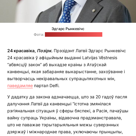
Эдгарс Рынкевічс
Фота:
прэс-служба прэзідэнта Латвіі
24 красавіка,
Позірк
.
Прэзідэнт Латвіі Эдгарс Рынкевічс
24 красавіка ў афіцыйным выданні Latvijas Vēstnesis
“абвясціў закон” аб выхадзе краіны з Атаўскай
канвенцыі, якая забараняе выкарыстанне, захоўванне і
вытворчасць некіравальных супрацьпяхотных мін,
паведамляе
партал Delfi.
У дадатку да закона адзначаецца, што за 20 гадоў пасля
далучэння Латвіі да канвенцыі “істотна змянілася
рэгіянальная сітуацыя ў сферы бяспекі, а Расія, пачаўшы
вайну супраць Украіны, відавочна прадэманстравала,
што не паважае тэрытарыяльныя межы суверэнных
дзяржаў і міжнароднае права, уключаючы прынцыпы,