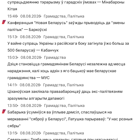
супрацьдзеянню тэрарызму ў гарадскіх ўмовах — Мінабароны
Кітая
15:46
08.08.2026
Грамадства, Палітыка
Канферэнцыя "Новая Беларусь" заўжды прыводзіць да "змены
палітык" — Баркоўскі
15:13
08.08.2026
Грамадства, Палітыка
У вайне супраць Украіны з расійскага боку загінула ўжо больш за
500 беларусаў — Кабанчук
15:03
08.08.2026
Грамадства
Дзіця становіцца грамадзянінам Беларусі незалежна ад месца
нараджэння, калі хоць адзін з яго бацькоў мае беларускае
грамадзянства — МУС
14:11
08.08.2026
Грамадства, Палітыка
Ціханоўская заклікала праваабаронцаў даць экс-палітвязням
зразумелы алгарытм дапамогі
13:50
08.08.2026
Грамадства, Палітыка
Бабарыка ўсумніўся ва ўплыве дэмсіл, спаслаўшыся на
меркаванні "сяброў у Беларусі", Латушка парыраваў: "У нас розныя
сябры"
13:15
08.08.2026
Грамадства, Палітыка
Севярынец: Трэба мець каманды, гатовыя пры магчымасці