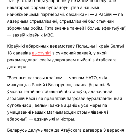
“Мы ў гэтай гонцы ўзбраенняў не маем поспеху, але
некаторыя формы супрацоўніцтва з нашымі
найбліжэйшымі партнёрамі, саюзнікамі — з Расіяй — па
ядзерным стрымліванні, стрымліванні балістычнай
зброяй мы робім. Гэта значна танней і больш эфектыўна”,
— заявіў кіраўнік МЗС.
Кіраўнікі абаронных ведамстваў Польшчы і краін Балтыі
18 сакавіка
выступілі
з сумеснай заявай, у якой
рэкамендавалі сваім дзяржавам выйсці з Атаўскага
дагавора.
“Ваенныя пагрозы краінам — членам НАТО, якія
мяжуюць з Расіяй і Беларуссю, значна ўзраслі. Ва
ўмовах гэтай нестабільнай абстаноўкі, адзначанай
агрэсіяй Расіі і яе працяглай пагрозай еўраатлантычнай
супольнасці, вельмі важна ацаніць усе меры па
ўмацаванні нашых магчымасцей стрымлівання і
абароны”, — адзначылі міністры.
Беларусь далучылася да Атаўскага дагавора 3 верасня