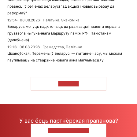
правесці ў рэгіёнах Беларусі "ад акцый і новых вырабаў да
рэформаў"
12:54
08.08.2026
Палітыка, Эканоміка
Беларусь могуць падключыць да рэалізацыі праекта першага
грузавога чыгуначнага маршруту паміж РФ і Пакістанам
(дапоўнена)
12:13
08.08.2026
Грамадства, Палітыка
Ціханоўская: Перамены ў Беларусі — пытанне часу, мы можам
паўплываць на стварэнне новага акна магчымасцяў
ЧЫТАЦЬ
У вас ёсць партнёрская прапанова?
НАПІШЫЦЕ НАМ