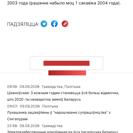
2003 года (рашэнне набыло моц 1 сакавіка 2004 года).
ПАДЗЯЛІЦЦА:
ПАКАЗАЦЬ БОЛЬШ
СТУЖКА НАВІН
09:56
09.08.2026
Грамадства, Палітыка
Ціханоўская: З кожным годам становіцца ўсё больш відавочна,
што 2020-ты незваротна змяніў Беларусь
09:07
09.08.2026
Палітыка
Лукашэнка зацікаўлены ў "нарошчванні супрацоўніцтва" з
Сінгапурам
23:56
08.08.2026
Грамадства
Электразабеспячэнне адноўленае ва ўсіх паселішчах Беларусі,