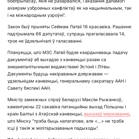
боепрыпасаў, якія не разарваліся, і аказання дапамогі
ахвярам узброеных канфліктаў як на нацыянальным, так
і на міжнародным узроўні”.
Закон быў прыняты Сеймам Латвіі 16 красавіка. Рашэнне
падтрымала 66 дэпутатаў, супраць прагаласавала 14,
трое не ўдзельнічалі ў галасаванні.
Плануецца, што МЗС Латвіі будзе каардынаваць падачу
дакументаў аб выхадзе з канвенцыі разам са
знешнепалітычнымі ведамствамі Эстоніі і Літвы.
Дакументы будуць накіраваныя дзяржавам —
удзельніцам канвенцыі, генеральнаму сакратару ААН і
Савету бяспекі ААН.
Міністр замежных спраў Беларусі Максім Рыжанкоў,
каментуючы 22 сакавіка патэнцыйны выхад Польшчы і
краін Балтыі з Атаўскай канвенцыі,
выказаў меркаванне
,
што Мінску “трэба быць напагатове, але <…> не трэба
ісці ў такія ж мілітарызаваныя падыходы”.