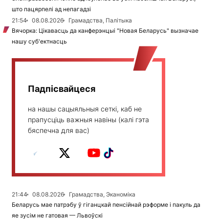
што пацярпелі ад непагадзі
21:54
08.08.2026
Грамадства, Палітыка
Вячорка: Цікавасць да канферэнцыі "Новая Беларусь" вызначае
нашу суб'ектнасць
Падпісвайцеся
на нашы сацыяльныя сеткі, каб не
прапусціць важныя навіны (калі гэта
бяспечна для вас)
21:44
08.08.2026
Грамадства, Эканоміка
Беларусь мае патрэбу ў гіганцкай пенсійнай рэформе і пакуль да
яе зусім не гатовая — Львоўскі