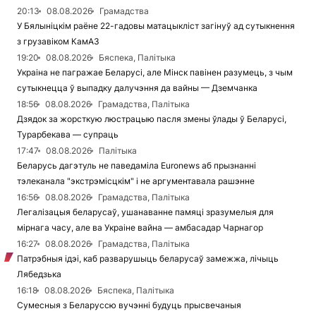
20:13
08.08.2026
Грамадства
У Бялыніцкім раёне 22-гадовы матацыкліст загінуў ад сутыкнення
з грузавіком КамАЗ
19:20
08.08.2026
Бяспека, Палітыка
Украіна не пагражае Беларусі, але Мінск павінен разумець, з чым
сутыкнецца ў выпадку далучэння да вайны — Дземчанка
18:56
08.08.2026
Грамадства, Палітыка
Дзядок за жорсткую люстрацыю пасля змены ўлады ў Беларусі,
Турарбекава — супраць
17:47
08.08.2026
Палітыка
Беларусь дагэтуль не паведаміла Euronews аб прызнанні
тэлеканала "экстрэмісцкім" і не аргументавала рашэнне
16:56
08.08.2026
Грамадства, Палітыка
Легалізацыя беларусаў, ушанаванне памяці зразумелыя для
мірнага часу, але ва Украіне вайна — амбасадар Чарнагор
16:27
08.08.2026
Грамадства, Палітыка
Патрэбныя ідэі, каб разварушыць беларусаў замежжа, лічыць
Лябедзька
16:18
08.08.2026
Бяспека, Палітыка
Сумесныя з Беларуссю вучэнні будуць прысвечаныя