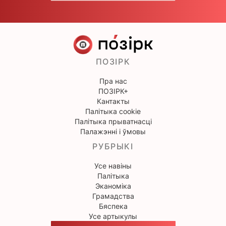
ПОЗІРК
Пра нас
ПОЗІРК+
Кантакты
Палітыка cookie
Палітыка прыватнасці
Палажэнні і ўмовы
РУБРЫКІ
Усе навіны
Палітыка
Эканоміка
Грамадства
Бяспека
Усе артыкулы