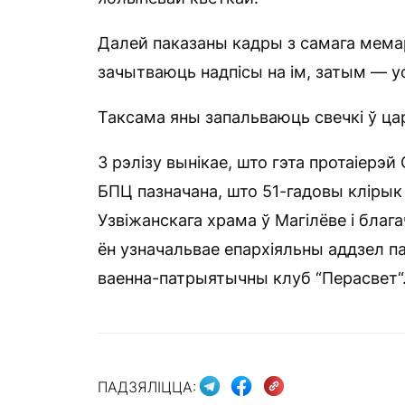
Далей паказаны кадры з самага мемар
зачытваюць надпісы на ім, затым — у
Таксама яны запальваюць свечкі ў ца
З рэлізу вынікае, што гэта протаіерэй
БПЦ пазначана, што 51-гадовы клірык
Узвіжанскага храма ў Магілёве і благ
ён узначальвае епархіяльны аддзел па
ваенна-патрыятычны клуб “Перасвет“
ПАДЗЯЛІЦЦА: