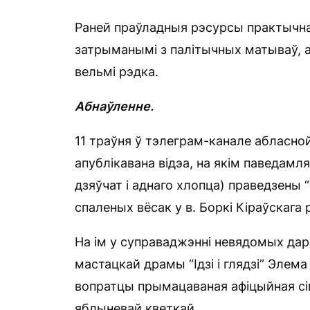
Раней праўладныя рэсурсы практычна 
затрыманымі з палітычных матываў, а
вельмі рэдка.
Абнаўленне.
11 траўня ў тэлеграм-канале абласно
апублікавана відэа, на якім паведамл
дзяўчат і аднаго хлопца) праведзены
спаленых вёсак у в. Боркі Кіраўскага 
На ім у суправаджэнні невядомых дар
мастацкай драмы “Ідзі і глядзі” Элема
вопратцы прымацаваная афіцыйная сім
яблыневай кветкай.