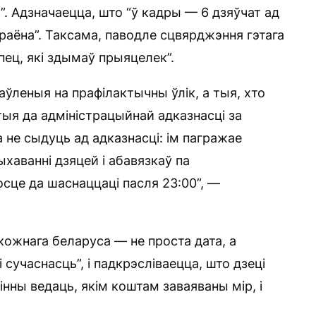
”. Адзначаецца, што “ў кадры — 6 дзяўчат ад
 раёна”. Таксама, паводле сцвярджэння гэтага
пец, які здымаў прыяцелек”.
аўленыя на прафілактычны ўлік, а тыя, хто
тыя да адміністрацыйнай адказнасці за
а не сыдуць ад адказнасці: ім пагражае
хаванні дзяцей і абавязкаў па
осце да шаснаццаці пасля 23:00”, —
 кожнага беларуса — не проста дата, а
і сучаснасць”, і падкрэсліваецца, што дзеці
інны ведаць, якім коштам заваяваны мір, і