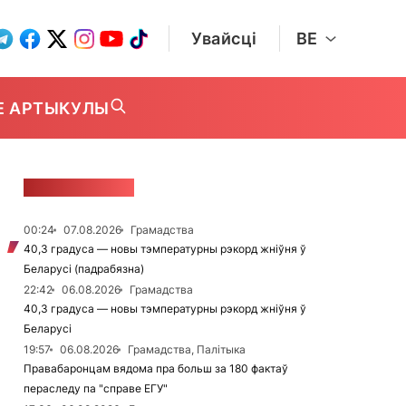
Увайсці
BE
Е АРТЫКУЛЫ
СТУЖКА НАВІН
00:24
07.08.2026
Грамадства
40,3 градуса — новы тэмпературны рэкорд жніўня ў
Беларусі (падрабязна)
22:42
06.08.2026
Грамадства
40,3 градуса — новы тэмпературны рэкорд жніўня ў
Беларусі
19:57
06.08.2026
Грамадства, Палітыка
Правабаронцам вядома пра больш за 180 фактаў
пераследу па "справе ЕГУ"