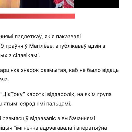
MOGILEVNEWS / скрыншот "Позірку"
ннямі падлеткаў, якія паказвалі
траўня ў Магілёве, апублікаваў адзін з
х з сілавікамі.
арцінка знарок размытая, каб не было відаць
ача.
“ЦікТоку” кароткі відэаролік, на якім група
нятымі сярэднімі пальцамі.
і размясціў відэазапіс з выбачэннямі
ліцыя “імгненна адрэагавала і аператыўна