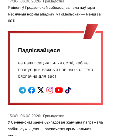
17:36
06.08.2026
Грамадства
У ліпені ў Гродзенскай вобласці выпала паўтары
месячныя нормы ападкаў, у Гомельскай — менш за
60%
Падпісвайцеся
на нашы сацыяльныя сеткі, каб не
прапусціць важныя навіны (калі гэта
бяспечна для вас)
15:08
06.08.2026
Грамадства
У Сенненскім раёне 62-гадовая жанчына пагражала
забіць сужыцеля — распачатая крымінальная
справа