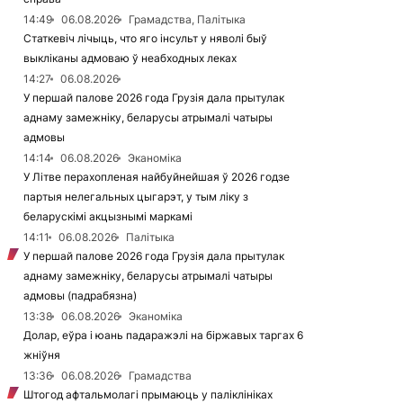
14:49
06.08.2026
Грамадства, Палітыка
Статкевіч лічыць, что яго інсульт у няволі быў
выкліканы адмоваю ў неабходных леках
14:27
06.08.2026
У першай палове 2026 года Грузія дала прытулак
аднаму замежніку, беларусы атрымалі чатыры
адмовы
14:14
06.08.2026
Эканоміка
У Літве перахопленая найбуйнейшая ў 2026 годзе
партыя нелегальных цыгарэт, у тым ліку з
беларускімі акцызнымі маркамі
14:11
06.08.2026
Палітыка
У першай палове 2026 года Грузія дала прытулак
аднаму замежніку, беларусы атрымалі чатыры
адмовы (падрабязна)
13:38
06.08.2026
Эканоміка
Долар, еўра і юань падаражэлі на біржавых таргах 6
жніўня
13:36
06.08.2026
Грамадства
Штогод афтальмолагі прымаюць у паліклініках