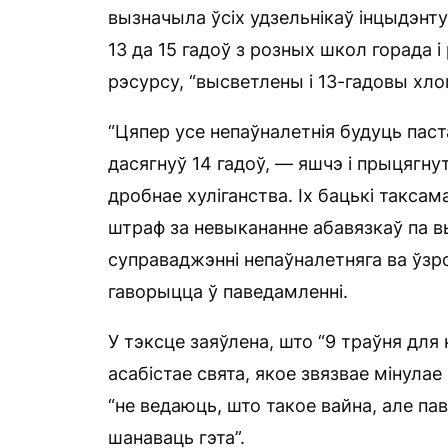
вызначыла ўсіх удзельнікаў інцыдэнту
13 да 15 гадоў з розных школ горада і
рэсурсу, “высветлены і 13-гадовы хло
“Цяпер усе непаўналетнія будуць паст
дасягнуў 14 гадоў, — яшчэ і прыцягну
дробнае хуліганства. Іх бацькі таксам
штраф за невыкананне абавязкаў па вы
суправаджэнні непаўналетняга ва ўзр
гаворыцца ў паведамленні.
У тэксце заяўлена, што “9 траўня для
асабістае свята, якое звязвае мінулае 
“не ведаюць, што такое вайна, але пав
шанаваць гэта”.