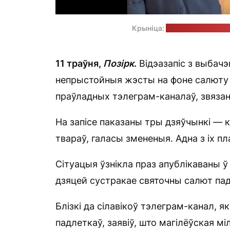
Крыніца:
тэлеграм-канал 
11 траўня,
Позірк
.
Відэазапіс з выбачэ
непрыстойныя жэсты на фоне салюту 9 
праўладных тэлеграм-каналаў, звязаны
На запісе паказаны тры дзяўчынкі — к
твараў, галасы змененыя. Адна з іх пл
Сітуацыя ўзнікла праз апублікаваны ў 
дзяцей сустракае святочны салют пад
Блізкі да сілавікоў тэлеграм-канал, як
падлеткаў, заявіў, што магілёўская мі