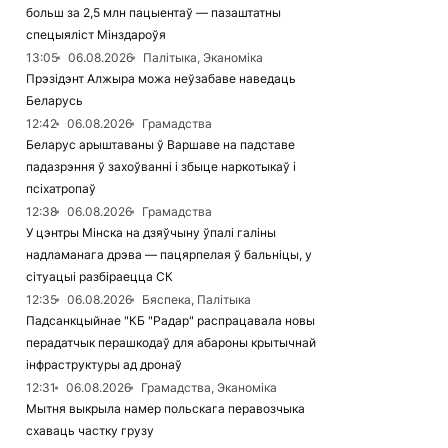
больш за 2,5 млн пацыентаў — пазаштатны
спецыяліст Мінздароўя
13:05
06.08.2026
Палітыка, Эканоміка
Прэзідэнт Алжыра можа неўзабаве наведаць
Беларусь
12:42
06.08.2026
Грамадства
Беларус арыштаваны ў Варшаве на падставе
падазрэння ў захоўванні і збыце наркотыкаў і
псіхатропаў
12:38
06.08.2026
Грамадства
У цэнтры Мінска на дзяўчыну ўпалі галіны
надламанага дрэва — пацярпелая ў бальніцы, у
сітуацыі разбіраецца СК
12:35
06.08.2026
Бяспека, Палітыка
Падсанкцыйнае "КБ "Радар" распрацавала новы
перадатчык перашкодаў для абароны крытычнай
інфраструктуры ад дронаў
12:31
06.08.2026
Грамадства, Эканоміка
Мытня выкрыла намер польскага перавозчыка
схаваць частку грузу