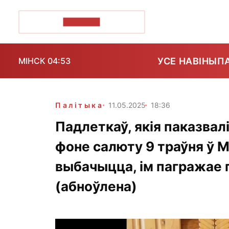
ПОЗІРК+
УСЕ НАВІНЫ
П
МІНСК 04:53
Палітыка
11.05.2025
18:36
Падлеткаў, якія паказва
фоне салюту 9 траўня ў М
выбачыцца, ім пагражае 
(абноўлена)