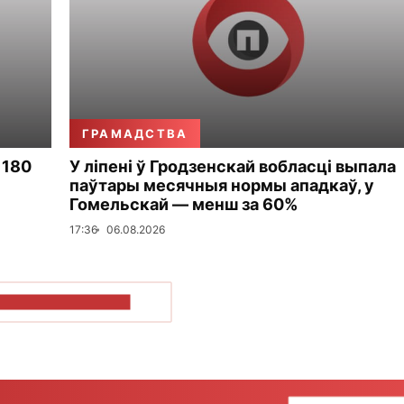
ГРАМАДСТВА
 180
У ліпені ў Гродзенскай вобласці выпала
паўтары месячныя нормы ападкаў, у
Гомельскай — менш за 60%
17:36
06.08.2026
ПАКАЗАЦЬ БОЛЬШ