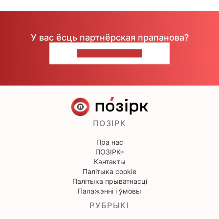
У вас ёсць партнёрская прапанова?
НАПІШЫЦЕ НАМ
ПОЗІРК
Пра нас
ПОЗІРК+
Кантакты
Палітыка cookie
Палітыка прыватнасці
Палажэнні і ўмовы
РУБРЫКІ