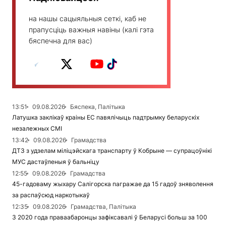
на нашы сацыяльныя сеткі, каб не
прапусціць важныя навіны (калі гэта
бяспечна для вас)
13:51
09.08.2026
Бяспека, Палітыка
Латушка заклікаў краіны ЕС павялічыць падтрымку беларускіх
незалежных СМІ
13:42
09.08.2026
Грамадства
ДТЗ з удзелам міліцэйскага транспарту ў Кобрыне — супрацоўнікі
МУС дастаўленыя ў бальніцу
12:55
09.08.2026
Грамадства
45-гадоваму жыхару Салігорска пагражае да 15 гадоў зняволення
за распаўсюд наркотыкаў
12:35
09.08.2026
Грамадства, Палітыка
З 2020 года праваабаронцы зафіксавалі ў Беларусі больш за 100