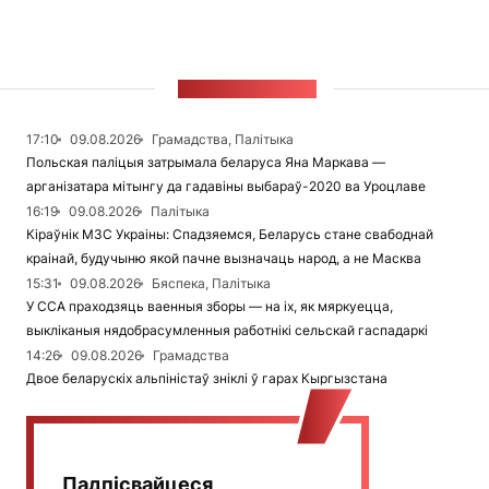
СТУЖКА НАВІН
17:10
09.08.2026
Грамадства, Палітыка
Польская паліцыя затрымала беларуса Яна Маркава —
арганізатара мітынгу да гадавіны выбараў-2020 ва Уроцлаве
16:19
09.08.2026
Палітыка
Кіраўнік МЗС Украіны: Спадзяемся, Беларусь стане свабоднай
краінай, будучыню якой пачне вызначаць народ, а не Масква
15:31
09.08.2026
Бяспека, Палітыка
У ССА праходзяць ваенныя зборы — на іх, як мяркуецца,
выкліканыя нядобрасумленныя работнікі сельскай гаспадаркі
14:26
09.08.2026
Грамадства
Двое беларускіх альпіністаў зніклі ў гарах Кыргызстана
Падпісвайцеся