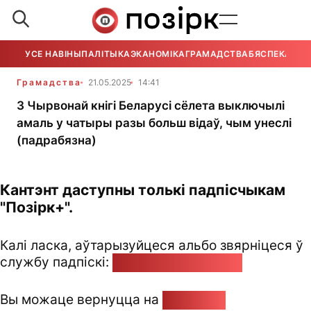
УСЕ НАВІНЫ
ПАЛІТЫКА
ЭКАНОМІКА
ГРАМАДСТВА
БЯСПЕКА
УСЕ
Грамадства
21.05.2025
14:41
З Чырвонай кнігі Беларусі сёлета выключылі
амаль у чатыры разы больш відаў, чым унеслі
(падрабязна)
Кантэнт даступны толькі падпісчыкам
"Позірк+".
Калі ласка, аўтарызуйцеся альбо звярніцеся ў
службу падпіскі:
pozirk@pozirk.online
Вы можаце вернуцца на
Галоўную