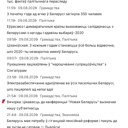
тыс. фактаў палітычнага пераследу
11:55
09.08.2026
Грамадства
З пачатку года ад агню ў Беларусі загінула 350 чалавек
11:16
09.08.2026
Палітыка
Еўрасаюз і дэмакратычныя краіны выказваюць салідарнасць з
беларусамі з нагоды гадавіны выбараў-2020
09:56
09.08.2026
Грамадства, Палітыка
Ціханоўская: З кожным годам становіцца ўсё больш відавочна,
што 2020-ты незваротна змяніў Беларусь
09:07
09.08.2026
Палітыка
Лукашэнка зацікаўлены ў "нарошчванні супрацоўніцтва" з
Сінгапурам
23:56
08.08.2026
Грамадства
Электразабеспячэнне адноўленае ва ўсіх паселішчах Беларусі,
што пацярпелі ад непагадзі
21:54
08.08.2026
Грамадства, Палітыка
Вячорка: Цікавасць да канферэнцыі "Новая Беларусь" вызначае
нашу суб'ектнасць
21:44
08.08.2026
Грамадства, Эканоміка
Беларусь мае патрэбу ў гіганцкай пенсійнай рэформе і пакуль да
яе зусім не гатовая — Львоўскі