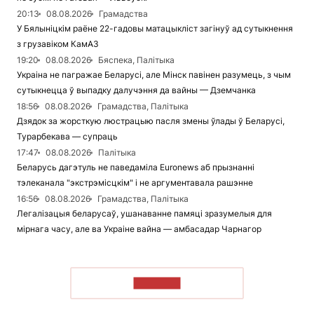
20:13
08.08.2026
Грамадства
У Бялыніцкім раёне 22-гадовы матацыкліст загінуў ад сутыкнення
з грузавіком КамАЗ
19:20
08.08.2026
Бяспека, Палітыка
Украіна не пагражае Беларусі, але Мінск павінен разумець, з чым
сутыкнецца ў выпадку далучэння да вайны — Дземчанка
18:56
08.08.2026
Грамадства, Палітыка
Дзядок за жорсткую люстрацыю пасля змены ўлады ў Беларусі,
Турарбекава — супраць
17:47
08.08.2026
Палітыка
Беларусь дагэтуль не паведаміла Euronews аб прызнанні
тэлеканала "экстрэмісцкім" і не аргументавала рашэнне
16:56
08.08.2026
Грамадства, Палітыка
Легалізацыя беларусаў, ушанаванне памяці зразумелыя для
мірнага часу, але ва Украіне вайна — амбасадар Чарнагор
ЧЫТАЦЬ