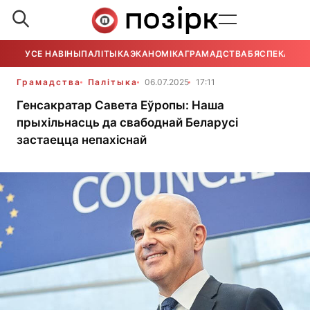
УСЕ НАВІНЫ
ПАЛІТЫКА
ЭКАНОМІКА
ГРАМАДСТВА
БЯСПЕКА
УСЕ
Грамадства
Палітыка
06.07.2025
17:11
Генсакратар Савета Еўропы: Наша
прыхільнасць да свабоднай Беларусі
застаецца непахіснай