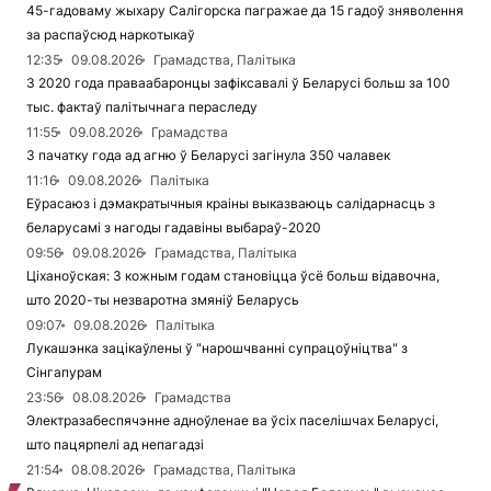
45-гадоваму жыхару Салігорска пагражае да 15 гадоў зняволення
за распаўсюд наркотыкаў
12:35
09.08.2026
Грамадства, Палітыка
З 2020 года праваабаронцы зафіксавалі ў Беларусі больш за 100
тыс. фактаў палітычнага пераследу
11:55
09.08.2026
Грамадства
З пачатку года ад агню ў Беларусі загінула 350 чалавек
11:16
09.08.2026
Палітыка
Еўрасаюз і дэмакратычныя краіны выказваюць салідарнасць з
беларусамі з нагоды гадавіны выбараў-2020
09:56
09.08.2026
Грамадства, Палітыка
Ціханоўская: З кожным годам становіцца ўсё больш відавочна,
што 2020-ты незваротна змяніў Беларусь
09:07
09.08.2026
Палітыка
Лукашэнка зацікаўлены ў "нарошчванні супрацоўніцтва" з
Сінгапурам
23:56
08.08.2026
Грамадства
Электразабеспячэнне адноўленае ва ўсіх паселішчах Беларусі,
што пацярпелі ад непагадзі
21:54
08.08.2026
Грамадства, Палітыка