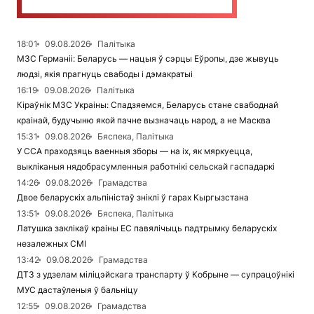
18:01
09.08.2026
Палітыка
МЗС Германіі: Беларусь — нацыя ў сэрцы Еўропы, дзе жывуць
людзі, якія прагнуць свабоды і дэмакратыі
16:19
09.08.2026
Палітыка
Кіраўнік МЗС Украіны: Спадзяемся, Беларусь стане свабоднай
краінай, будучыню якой пачне вызначаць народ, а не Масква
15:31
09.08.2026
Бяспека, Палітыка
У ССА праходзяць ваенныя зборы — на іх, як мяркуецца,
выкліканыя нядобрасумленныя работнікі сельскай гаспадаркі
14:26
09.08.2026
Грамадства
Двое беларускіх альпіністаў зніклі ў гарах Кыргызстана
13:51
09.08.2026
Бяспека, Палітыка
Латушка заклікаў краіны ЕС павялічыць падтрымку беларускіх
незалежных СМІ
13:42
09.08.2026
Грамадства
ДТЗ з удзелам міліцэйскага транспарту ў Кобрыне — супрацоўнікі
МУС дастаўленыя ў бальніцу
12:55
09.08.2026
Грамадства