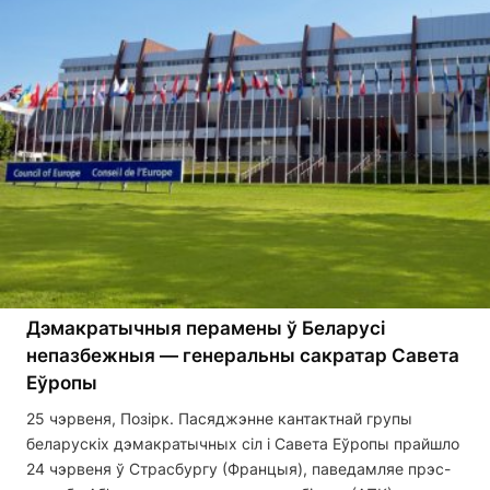
Дэмакратычныя перамены ў Беларусі
непазбежныя — генеральны сакратар Савета
Еўропы
25 чэрвеня, Позірк. Пасяджэнне кантактнай групы
беларускіх дэмакратычных сіл і Савета Еўропы прайшло
24 чэрвеня ў Страсбургу (Францыя), паведамляе прэс-