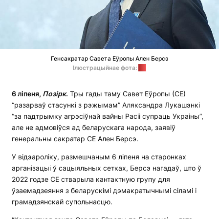
Генсакратар Савета Еўропы Ален Берсэ
Ілюстрацыйнае фота:
СЕ
6 ліпеня,
Позірк
.
Тры гады таму Савет Еўропы (СЕ)
“разарваў стасункі з рэжымам” Аляксандра Лукашэнкі
“за падтрымку агрэсіўнай вайны Расіі супраць Украіны”,
але не адмовіўся ад беларускага народа, заявіў
генеральны сакратар СЕ Ален Берсэ.
У відэароліку, размешчаным 6 ліпеня на старонках
арганізацыі ў сацыяльных сетках, Берсэ нагадаў, што ў
2022 годзе СЕ стварыла кантактную групу для
ўзаемадзеяння з беларускімі дэмакратычнымі сіламі і
грамадзянскай супольнасцю.