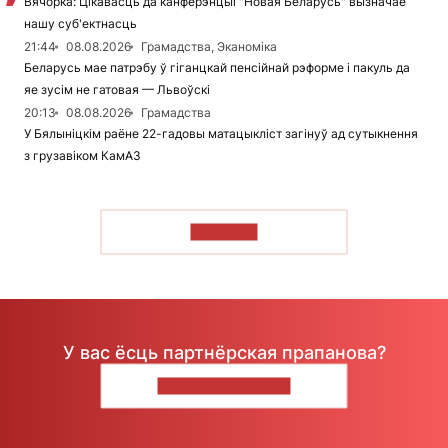
Вячорка: Цікавасць да канферэнцыі "Новая Беларусь" вызначае
нашу суб'ектнасць
21:44
08.08.2026
Грамадства, Эканоміка
Беларусь мае патрэбу ў гіганцкай пенсійнай рэформе і пакуль да
яе зусім не гатовая — Львоўскі
20:13
08.08.2026
Грамадства
У Бялыніцкім раёне 22-гадовы матацыкліст загінуў ад сутыкнення
з грузавіком КамАЗ
ЧЫТАЦЬ
У вас ёсць партнёрская прапанова?
НАПІШЫЦЕ НАМ