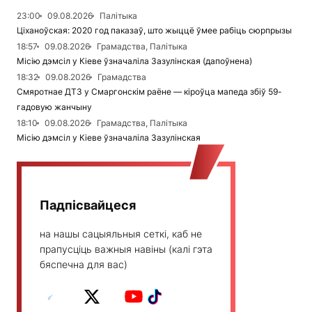
23:00
09.08.2026
Палітыка
Ціханоўская: 2020 год паказаў, што жыццё ўмее рабіць сюрпрызы
18:57
09.08.2026
Грамадства, Палітыка
Місію дэмсіл у Кіеве ўзначаліла Зазулінская (дапоўнена)
18:32
09.08.2026
Грамадства
Смяротнае ДТЗ у Смаргонскім раёне — кіроўца мапеда збіў 59-
гадовую жанчыну
18:10
09.08.2026
Грамадства, Палітыка
Місію дэмсіл у Кіеве ўзначаліла Зазулінская
Падпісвайцеся
на нашы сацыяльныя сеткі, каб не
прапусціць важныя навіны (калі гэта
бяспечна для вас)