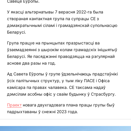
Савеце Еўропы.
У якасці альтэрнатывы 7 верасня 2022-га была
створаная кантактная група па супрацы СЕ з
дэмакратычнымі сіламі і грамадзянскай супольнасцю
Беларусі.
Група працуе на прынцыпах празрыстасці ва
ўзаемадзеянні з шырокім колам грамадскіх ініцыятыў
Беларусі. Яе пасяджэнні праводзяцца на рэгулярнай
аснове два разы на год.
Ад Савета Еўропы ў групе ўдзельнічаюць прадстаўнікі
ўсіх палітычных структур, у тым ліку ПАСЕ і Офіса
камісара па правах чалавека. СЕ таксама надаў
дэмсілам асобны офіс у сваім будынку ў Страсбургу.
Праект
новага двухгадовага плана працы групы быў
падрыхтаваны ў снежні 2023 года.