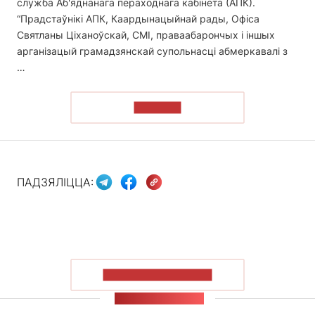
служба Аб'яднанага пераходнага кабінета (АПК).
“Прадстаўнікі АПК, Каардынацыйнай рады, Офіса
Святланы Ціханоўскай, СМІ, праваабарончых і іншых
арганізацый грамадзянскай супольнасці абмеркавалі з
…
ЧЫТАЦЬ
ПАДЗЯЛІЦЦА:
ПАКАЗАЦЬ БОЛЬШ
СТУЖКА НАВІН