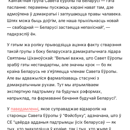
“Кантактная група Савета Еўропы па Беларусі — гэта
пасланне: перамены пускаюць карані нават там, дзе
адмоўлена ў дэмакратыі і заглушаюцца правы чалавека.
Шлях можа быць доўгім, але наша прыхільнасць новай
— свабоднай — Беларусі застаецца непахіснай”, —
падкрэсліў ён.
У гэтым жа роліку прыводзіцца ацэнка факту стварэння
такой групы з боку беларускага дэмакратычнага лідара
Святланы Ціханоўскай: “Вельмі важна, што Савет Еўропы
зрабіў гэты нестандартны, але значны крок — бо як
краіна Беларусь не з’яўляецца членам Савета Еўропы.
Але вы адважыліся фармалізаваць стасункі з
дэмакратычным рухам. Тут мы атрымліваем
экспертную падтрымку па будучых рэформах,
напрыклад, па фармаванні бачання будучай Беларусі”.
У
паведамленні
, якое суправаджае відэаролік на
старонцы Савета Еўропы ў “Фэйсбуку”, адзначана, што ў
СЕ “цвёрда адданыя падтрымцы ўсіх беларусаў — як
тых, хто знаходзіцца ў краіне, так і тых, хто жыве ў