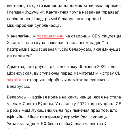
выгнанні, тых, хто імкнецца да дэмакратычных перамен
і лепшай будучыні”. Кантактная група названая “праявай
салідарнасці і падтрымкі беларускага народа і
міжнароднай супольнасці”.
У аналагічным
паведамленні
на старонцы СЕ ў сацсетцы
Х кантактная група названая “пасланнем надзеі”, а
падтрымка адрасаваная “ўсім беларусам, якія імкнуцца
да перамен”.
Адметна, што роўна тры гады таму, 6 ліпеня 2022 года,
Ціханоўская, выступаючы перад Камітэтам міністраў СЕ,
заклікала
стварыць кіраўнічы камітэт па сувязях з
Беларуссю.
Беларусь — адзіная краіна на кантыненце, якая не стала
членам Савета Еўропы. У сакавіку 2022 года супраца СЕ
з рэжымам Лукашэнкі была прыпыненая праз тое, што
афіцыйны Мінск падтрымаў агрэсію Расіі супраць
Украіны; тады ж РФ была пазбаўленая членства ў