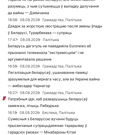
разумець, з чым сутыкнецца ў выпадку далучэння
да вайны — Дземчанка
18:56
08.08.2026
Грамадства, Палітыка
Дзядок за жорсткую люстрацыю пасля змены ўлады
ў Беларусі, Турарбекава — супраць
17:47
08.08.2026
Палітыка
Беларусь дагэтуль не паведаміла Euronews аб
прызнанні тэлеканала "экстрэмісцкім" і не
аргументавала рашэнне
16:56
08.08.2026
Грамадства, Палітыка
Легалізацыя беларусаў, ушанаванне памяці
зразумелыя для мірнага часу, але ва Украіне вайна
— амбасадар Чарнагор
16:27
08.08.2026
Грамадства, Палітыка
Патрэбныя ідэі, каб разварушыць беларусаў
замежжа, лічыць Лябедзька
16:18
08.08.2026
Бяспека, Палітыка
Сумесныя з Беларуссю вучэнні будуць
прысвечаныя супрацьдзеянню тэрарызму ў
гарадскіх ўмовах — Мінабароны Кітая