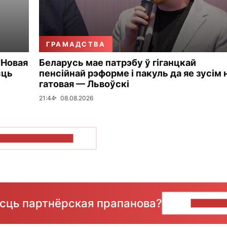
ГРАМАДСТВА
"Новая
Беларусь мае патрэбу ў гіганцкай
сць
пенсійнай рэформе і пакуль да яе зусім 
гатовая — Львоўскі
21:44
08.08.2026
ПАКАЗАЦЬ БОЛЬШ
ёсць партнёрская прапанова?
НАПІШЫ