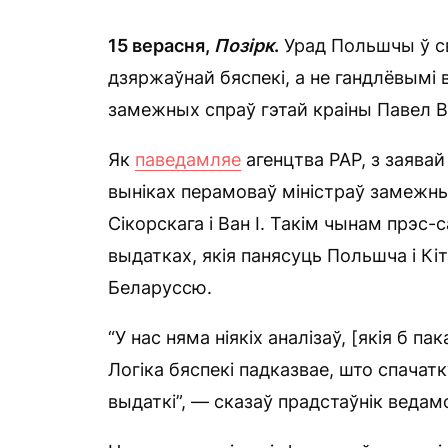
15 верасня,
Позірк
.
Урад Польшчы ў св
дзяржаўнай бяспекі, а не гандлёвымі 
замежных спраў гэтай краіны Павел В
Як
паведамляе
агенцтва РАР, з заявай
выніках перамоваў міністраў замежны
Сікорскага і Ван І. Такім чынам прэс
выдатках, якія панясуць Польшча і К
Беларуссю.
“У нас няма ніякіх аналізаў, [якія б 
Логіка бяспекі падказвае, што спачат
выдаткі”, — сказаў прадстаўнік ведам