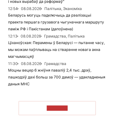
і новых вырабаў да рэформаў"
12:54
08.08.2026
Палітыка, Эканоміка
Беларусь могуць падключыць да рэалізацыі
праекта першага грузавога чыгуначнага маршруту
паміж РФ і Пакістанам (дапоўнена)
12:13
08.08.2026
Грамадства, Палітыка
Ціханоўская: Перамены ў Беларусі — пытанне часу,
мы можам паўплываць на стварэнне новага акна
магчымасцяў
11:30
08.08.2026
Грамадства
Моцны вецер 6 жніўня паваліў 2,4 тыс. дрэў,
пашкодзіў дахі больш за 700 дамоў — удакладненыя
даныя МНС
ЧЫТАЦЬ