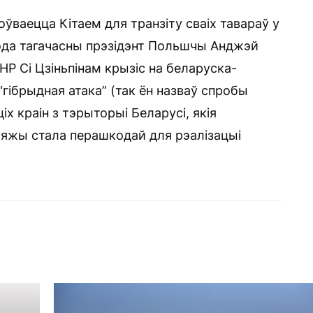
ваецца Кітаем для транзіту сваіх тавараў у
года тагачасны прэзідэнт Польшчы Анджэй
НР Сі Цзіньпінам крызіс на беларуска-
гібрыдная атака” (так ён назваў спробы
іх краін з тэрыторыі Беларусі, якія
мяжы стала перашкодай для рэалізацыі