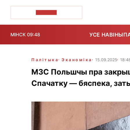
ПОЗІРК+
УСЕ НАВІНЫ
П
МІНСК 09:48
Палітыка
Эканоміка
15.09.2025
18:4
МЗС Польшчы пра закрыц
Спачатку — бяспека, зат