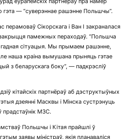
 ўрад еўрапейскіх партнёраў пра намер
о гэта — “суверэннае рашэнне Польшчы”.
с перамоваў Сікорскага і Ван І закраналася
 закрыцця памежных пераходаў. “Польшча
выгадная сітуацыя. Мы прымаем рашэнне,
але наша краіна вымушана прыняць гэтае
ый з беларускага боку”, — падкрэсліў
эдзіў кітайскіх партнёраў аб дэструктыўных
 гэтыя дзеянні Масквы і Мінска сустрэнуць
ў прадстаўнік МЗС.
мстваў Польшчы і Кітая прайшлі ў
этым заявы міністраў, якія планаваліся