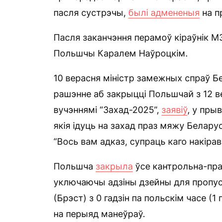
пасля сустрэчы,
былі адмененыя
на п
Пасля заканчэння перамоў кіраўнік М
Польшчы Каралем Наўроцкім.
10 верасня міністр замежных спраў 
рашэнне аб закрыцці Польшчай з 12 в
вучэннямі “Захад-2025”,
заявіў
, у пры
якія ідуць на захад праз мяжу Белару
“Вось вам адказ, супраць каго накірав
Польшча
закрыла
ўсе кантрольна-пра
уключаючы адзіны дзейны для пропус
(Брэст) з 0 гадзін па польскім часе (1
на перыяд манеўраў.