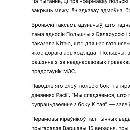
На пытанне, ці праінфармаваў польскі
закрыць мяжу, ён адказаў адмоўна, б
Вроньскі таксама адзначыў, што падча
тэма адносін Польшчы з Беларуссю і
паказала Кітаю, што для нас гэта ня
якое дорага абыходзіцца і Польшчы, 
рашэнне з-за неаднаразовых правакац
прадстаўнік МЗС.
Паводле яго слоў, польскі бок “папяр
дзеяннях Расіі”. “Мы спадзяемся, што
супрацьдзеянне з боку Кітая”, — заяві
Перамовы кіраўнікоў палітычных веда
прыгарадзе Варшавы 15 верасня, пры г