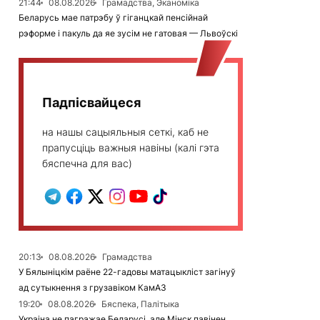
21:44
08.08.2026
Грамадства, Эканоміка
Беларусь мае патрэбу ў гіганцкай пенсійнай
рэформе і пакуль да яе зусім не гатовая — Львоўскі
Падпісвайцеся
на нашы сацыяльныя сеткі, каб не
прапусціць важныя навіны (калі гэта
бяспечна для вас)
20:13
08.08.2026
Грамадства
У Бялыніцкім раёне 22-гадовы матацыкліст загінуў
ад сутыкнення з грузавіком КамАЗ
19:20
08.08.2026
Бяспека, Палітыка
Украіна не пагражае Беларусі, але Мінск павінен