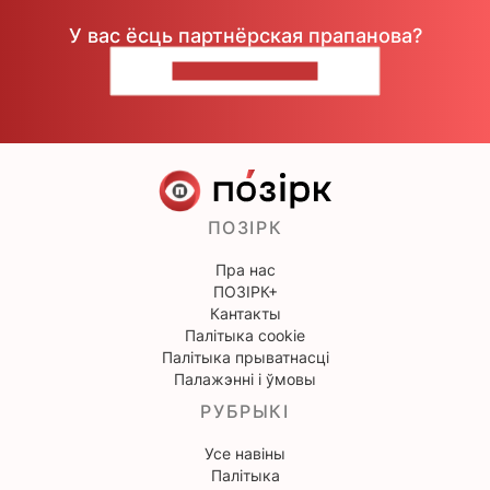
У вас ёсць партнёрская прапанова?
НАПІШЫЦЕ НАМ
ПОЗІРК
Пра нас
ПОЗІРК+
Кантакты
Палітыка cookie
Палітыка прыватнасці
Палажэнні і ўмовы
РУБРЫКІ
Усе навіны
Палітыка