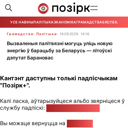
УСЕ НАВІНЫ
ПАЛІТЫКА
ЭКАНОМІКА
ГРАМАДСТВА
БЯСПЕКА
УСЕ
Грамадства
Палітыка
16.09.2025
14:16
Вызваленыя палітвязні могуць уліць новую
энергію ў барацьбу за Беларусь — літоўскі
дэпутат Барановас
Кантэнт даступны толькі падпісчыкам
"Позірк+".
Калі ласка, аўтарызуйцеся альбо звярніцеся ў
службу падпіскі:
pozirk@pozirk.online
Вы можаце вернуцца на
Галоўную