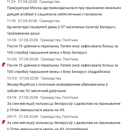
11:21
07.08.2026
Грамадства
Пракуратура Мінска адсправаздачылася пра прызнанне некалькіх
дзяцей асобамі ў сацыяльна небяспечным становішчы
11:16
07.08.2026
Грамадства
Ад непагадзі пацярпелі дамы ў 57 населеных пунктаў Беларусі,
траўмаванае дзіця
10:29
07.08.2026
Грамадства, Палітыка
Пасля 15-дзённага перапынку Латвія зноў зафіксавала больш за
100 спробаў парушэння мяжы з боку Беларусі
10:20
07.08.2026
Грамадства, Палітыка
Пасля 15-дзённага перапынку Латвія зноў зафіксавала больш за
100 спробаў парушэння мяжы з боку Беларусі (падрабязна)
10:03
07.08.2026
Грамадства
Жыхар Віцебска з псіхічным захворваннем абвінавачаны ў
забойстве 10-месячнай дзяўчынкі
09:19
07.08.2026
Грамадства, Палітыка
За сем месяцаў колькасць беларусаў з дазволам на пражыванне
ў Літве зменшылася амаль на 4%
09:17
07.08.2026
Грамадства, Палітыка
За сем месяцаў колькасць беларусаў з дазволам на пражыванне
ў Літве зменшылася амаль на 4% (падрабязна)