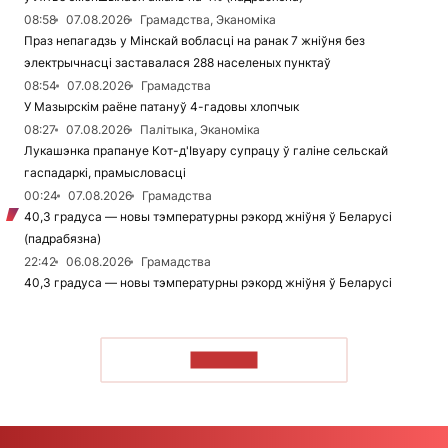
08:58
07.08.2026
Грамадства, Эканоміка
Праз непагадзь у Мінскай вобласці на ранак 7 жніўня без
электрычнасці заставалася 288 населеных пунктаў
08:54
07.08.2026
Грамадства
У Мазырскім раёне патануў 4-гадовы хлопчык
08:27
07.08.2026
Палітыка, Эканоміка
Лукашэнка прапануе Кот-д'Івуару супрацу ў галіне сельскай
гаспадаркі, прамысловасці
00:24
07.08.2026
Грамадства
40,3 градуса — новы тэмпературны рэкорд жніўня ў Беларусі
(падрабязна)
22:42
06.08.2026
Грамадства
40,3 градуса — новы тэмпературны рэкорд жніўня ў Беларусі
ЧЫТАЦЬ