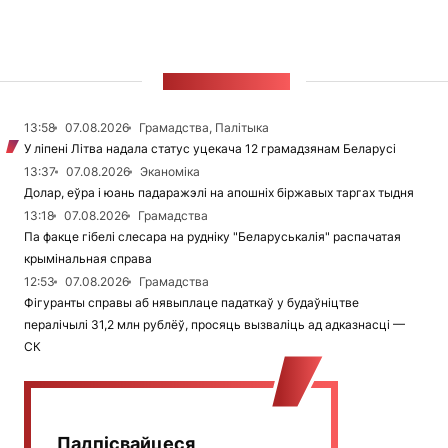
СТУЖКА НАВІН
13:58
07.08.2026
Грамадства, Палітыка
У ліпені Літва надала статус уцекача 12 грамадзянам Беларусі
13:37
07.08.2026
Эканоміка
Долар, еўра і юань падаражэлі на апошніх біржавых таргах тыдня
13:18
07.08.2026
Грамадства
Па факце гібелі слесара на рудніку "Беларуськалія" распачатая
крымінальная справа
12:53
07.08.2026
Грамадства
Фігуранты справы аб нявыплаце падаткаў у будаўніцтве
пералічылі 31,2 млн рублёў, просяць вызваліць ад адказнасці —
СК
Падпісвайцеся