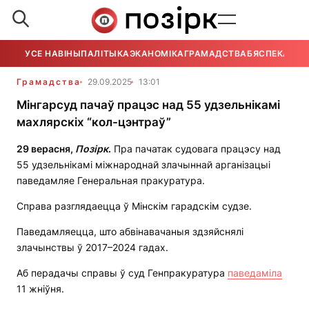
УСЕ НАВІНЫ
ПАЛІТЫКА
ЭКАНОМІКА
ГРАМАДСТВА
БЯСПЕКА
УСЕ
Грамадства
29.09.2025
13:01
Мінгарсуд пачаў працэс над 55 удзельнікамі
махлярскіх “кол-цэнтраў”
29 верасня,
Позірк
.
Пра пачатак судовага працэсу над
55 удзельнікамі міжнароднай злачыннай арганізацыі
паведамляе Генеральная пракуратура.
Справа разглядаецца ў Мінскім гарадскім судзе.
Паведамляецца, што абвінавачаныя здзяйснялі
злачынствы ў 2017–2024 гадах.
Аб перадачы справы ў суд Генпракуратура
паведаміла
11 жніўня.