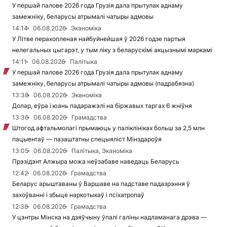
У першай палове 2026 года Грузія дала прытулак аднаму
замежніку, беларусы атрымалі чатыры адмовы
14:14
06.08.2026
Эканоміка
У Літве перахопленая найбуйнейшая ў 2026 годзе партыя
нелегальных цыгарэт, у тым ліку з беларускімі акцызнымі маркамі
14:11
06.08.2026
Палітыка
У першай палове 2026 года Грузія дала прытулак аднаму
замежніку, беларусы атрымалі чатыры адмовы (падрабязна)
13:38
06.08.2026
Эканоміка
Долар, еўра і юань падаражэлі на біржавых таргах 6 жніўня
13:36
06.08.2026
Грамадства
Штогод афтальмолагі прымаюць у паліклініках больш за 2,5 млн
пацыентаў — пазаштатны спецыяліст Мінздароўя
13:05
06.08.2026
Палітыка, Эканоміка
Прэзідэнт Алжыра можа неўзабаве наведаць Беларусь
12:42
06.08.2026
Грамадства
Беларус арыштаваны ў Варшаве на падставе падазрэння ў
захоўванні і збыце наркотыкаў і псіхатропаў
12:38
06.08.2026
Грамадства
У цэнтры Мінска на дзяўчыну ўпалі галіны надламанага дрэва —