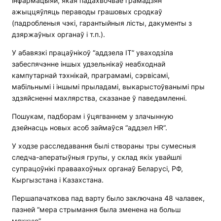
інфармацыяй, якая падахвочвае грамадзян
ажыццяўляць пераводы грашовых сродкаў
(падробленыя чэкі, гарантыйныя лісты, дакументы з
дзяржаўных органаў і т.п.).
У абавязкі працаўнікоў “аддзела ІТ” уваходзіла
забеспячэнне іншых удзельнікаў неабходнай
кампутарнай тэхнікай, праграмамі, сэрвісамі,
мабільнымі і іншымі прыладамі, выкарыстоўванымі пры
здзяйсненні махлярства, сказанае ў паведамленні.
Пошукам, падборам і ўцягваннем у злачынную
дзейнасць новых асоб займаўся “аддзел HR”.
У ходзе расследавання былі створаны тры сумесныя
следча-аператыўныя групы, у склад якіх увайшлі
супрацоўнікі праваахоўных органаў Беларусі, РФ,
Кыргызстана і Казахстана.
Першапачаткова пад варту было заключана 48 чалавек,
пазней “мера стрымання была зменена на больш
мяккую”.