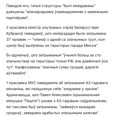
Паводле яго, гэтыя структуры “былі ліквідаваны”
дзякуючы “міжнароднаму ўзаемадзеянню з замежнымі
партнёрамі”.
2 красавіка міністр унутраных спраў Беларусі Іван
Кубракоў паведаміў, што напярэдадні было затрымана
37 чалавек — “членаў з адной са злачынных груп, кол-
цэнтр быў выяўлены на тэрыторыі горада Мінска”.
Ён адзначыў, што затрыманыя “ўчынілі больш за сто
злачынстваў на тэрыторыі толькі РФ, але дзейнічалі ўсе
тут”. Канфіскаваны “значныя сумы грошай, дарагія
аўтамабілі”.
1 красавіка МУС паведаміла аб затрыманні 43-гадовага
мінчаніна, які пазіцыянуе сябе “злодзеем у законе”.
Адзначаецца, што Павел Аляксеевіч (крымінальная
мянушка “Паштэт”) разам з 43-гадовым саўдзельнікам,
які таксама быў затрыманы, “займаўся вывадам
сродкаў, заведама здабытых злачынным шляхам”.