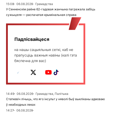
15:08
06.08.2026
Грамадства
У Сенненскім раёне 62-гадовая жанчына пагражала забіць
сужыцеля — распачатая крымінальная справа
Падпісвайцеся
на нашы сацыяльныя сеткі, каб не
прапусціць важныя навіны (калі гэта
бяспечна для вас)
14:49
06.08.2026
Грамадства, Палітыка
Статкевіч лічыць, что яго інсульт у няволі быў выкліканы адмоваю
ў неабходных леках
14:27
06.08.2026