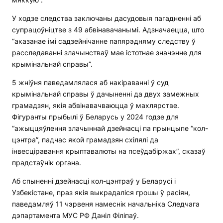
У ходзе следства заключаны дасудовыя пагадненні аб
супрацоўніцтве з 49 абвінавачанымі. Адзначаецца, што
“аказанае імі садзейнічанне папярэдняму следству ў
расследаванні злачынстваў мае істотнае значэнне для
крымінальнай справы”.
5 жніўня паведамлялася аб накіраванні ў суд
крымінальнай справы ў дачыненні да двух замежных
грамадзян, якія абвінавачваюцца ў махлярстве.
Фігуранты прыбылі ў Беларусь у 2024 годзе для
“ажыццяўлення злачыннай дзейнасці па прынцыпе “кол-
цэнтра”, падчас якой грамадзян схілялі да
інвесціравання крыптавалюты на псеўдабіржах”, сказаў
прадстаўнік органа.
Аб спыненні дзейнасці кол-цэнтраў у Беларусі і
Узбекістане, праз якія выкрадаліся грошы ў расіян,
паведамляў 11 чэрвеня намеснік начальніка Следчага
дэпартамента МУС РФ Даніл Філіпаў.