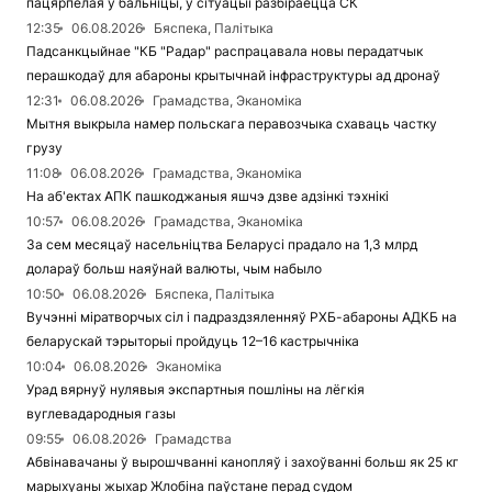
пацярпелая ў бальніцы, у сітуацыі разбіраецца СК
12:35
06.08.2026
Бяспека, Палітыка
Падсанкцыйнае "КБ "Радар" распрацавала новы перадатчык
перашкодаў для абароны крытычнай інфраструктуры ад дронаў
12:31
06.08.2026
Грамадства, Эканоміка
Мытня выкрыла намер польскага перавозчыка схаваць частку
грузу
11:08
06.08.2026
Грамадства, Эканоміка
На аб'ектах АПК пашкоджаныя яшчэ дзве адзінкі тэхнікі
10:57
06.08.2026
Грамадства, Эканоміка
За сем месяцаў насельніцтва Беларусі прадало на 1,3 млрд
долараў больш наяўнай валюты, чым набыло
10:50
06.08.2026
Бяспека, Палітыка
Вучэнні міратворчых сіл і падраздзяленняў РХБ-абароны АДКБ на
беларускай тэрыторыі пройдуць 12–16 кастрычніка
10:04
06.08.2026
Эканоміка
Урад вярнуў нулявыя экспартныя пошліны на лёгкія
вуглевадародныя газы
09:55
06.08.2026
Грамадства
Абвінавачаны ў вырошчванні канопляў і захоўванні больш як 25 кг
марыхуаны жыхар Жлобіна паўстане перад судом