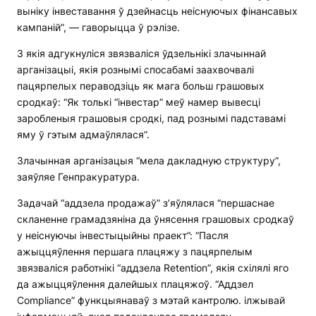
выніку інвеставання ў дзейнасць неіснуючых фінансавых
кампаній”, — гаворыцца ў рэлізе.
З якія адгукнуліся звязваліся ўдзельнікі злачыннай
арганізацыі, якія рознымі спосабамі заахвочвалі
пацярпелых пераводзіць як мага больш грашовых
сродкаў: “Як толькі “інвестар” меў намер вывесці
заробленыя грашовыя сродкі, пад рознымі падставамі
яму ў гэтым адмаўлялася”.
Злачынная арганізацыя “мела дакладную структуру”,
заяўляе Генпракуратура.
Задачай “аддзела продажаў” з’яўлялася “першаснае
скланенне грамадзяніна да ўнясення грашовых сродкаў
у неіснуючы інвестыцыйны праект”: “Пасля
ажыццяўлення першага плацяжу з пацярпелым
звязваліся работнікі “аддзела Retention”, якія схілялі яго
да ажыццяўлення далейшых плацяжоў. “Аддзел
Compliance” функцыянаваў з мэтай кантролю. ілжывай