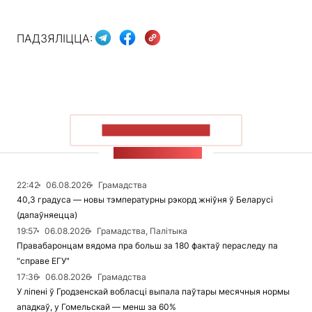
ПАДЗЯЛІЦЦА:
ПАКАЗАЦЬ БОЛЬШ
СТУЖКА НАВІН
22:42
06.08.2026
Грамадства
40,3 градуса — новы тэмпературны рэкорд жніўня ў Беларусі
(дапаўняецца)
19:57
06.08.2026
Грамадства, Палітыка
Правабаронцам вядома пра больш за 180 фактаў пераследу па
"справе ЕГУ"
17:36
06.08.2026
Грамадства
У ліпені ў Гродзенскай вобласці выпала паўтары месячныя нормы
ападкаў, у Гомельскай — менш за 60%