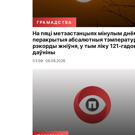
ГРАМАДСТВА
На пяці метэастанцыях мінулым днё
перакрытыя абсалютныя тэмперату
рэкорды жніўня, у тым ліку 121-гадо
даўніны
03:59
06.08.2026