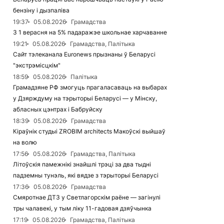
бензіну і дызпаліва
19:37
05.08.2026
Грамадства
З 1 верасня на 5% падаражэе школьнае харчаванне
19:21
05.08.2026
Грамадства, Палітыка
Сайт тэлеканала Euronews прызнаны ў Беларусі
"экстрэмісцкім"
18:59
05.08.2026
Палітыка
Грамадзяне РФ змогуць прагаласаваць на выбарах
у Дзярждуму на тэрыторыі Беларусі — у Мінску,
абласных цэнтрах і Бабруйску
18:39
05.08.2026
Грамадства
Кіраўнік студыі ZROBIM architects Макоўскі выйшаў
на волю
17:56
05.08.2026
Грамадства, Палітыка
Літоўскія памежнікі знайшлі трэці за два тыдні
падземны тунэль, які вядзе з тэрыторыі Беларусі
17:36
05.08.2026
Грамадства
Смяротнае ДТЗ у Светлагорскім раёне — загінулі
тры чалавекі, у тым ліку 11-гадовая дзяўчынка
17:19
05.08.2026
Грамадства, Палітыка