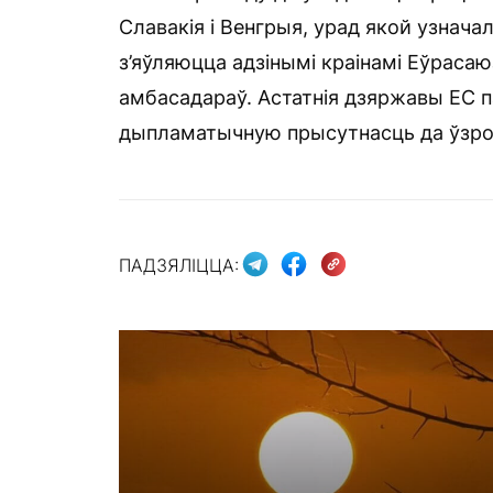
Славакія і Венгрыя, урад якой узначал
з’яўляюцца адзінымі краінамі Еўрасаю
амбасадараў. Астатнія дзяржавы ЕС п
дыпламатычную прысутнасць да ўзро
ПАДЗЯЛІЦЦА: