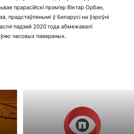
ьвае прарасійскі прэм’ер Віктар Орбан,
за, прадстаўленымі ў Беларусі на ўзроўні
асля падзей 2020 года абмежавалі
ўню часовых павераных.