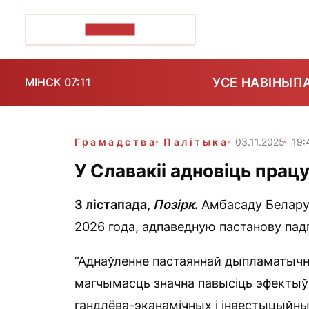
ПОЗІРК+
УСЕ НАВІНЫ
П
МІНСК 07:11
Грамадства
Палітыка
03.11.2025
19:
У Славакіі адновіць прац
3 лістапада,
Позірк
.
Амбасаду Беларус
2026 года, адпаведную пастанову пад
“Аднаўленне пастаяннай дыпламатычна
магчымасць значна павысіць эфектыўн
гандлёва-эканамічных і інвестыцыйны