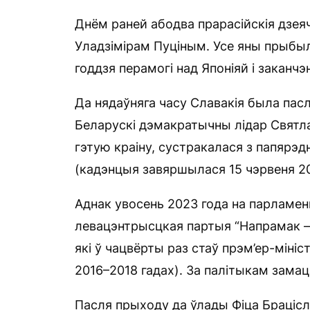
Днём раней абодва прарасійскія дзеяч
Уладзімірам Пуціным. Усе яны прыбыл
годдзя перамогі над Японіяй і заканч
Да нядаўняга часу Славакія была па
Беларускі дэмакратычны лідар Святла
гэтую краіну, сустракалася з папярэд
(кадэнцыя завяршылася 15 чэрвеня 20
Аднак увосень 2023 года на парламен
левацэнтрысцкая партыя “Напрамак —
які ў чацвёрты раз стаў прэм’ер-мініс
2016–2018 гадах). За палітыкам замац
Пасля прыходу да ўлады Фіца Брацісл