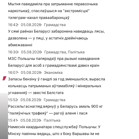
Мытня паведаміла пра затрыманне перавозчыка
наркотыкаў, спаслаўшыся на “экстрэмісцкі”
тэлеграм-канал праваабаронцаў
16:42
05.08.2026
Грамадства
У сямі раёнах Беларусі забаронена наведваць лясы,
дазволена — у пяці, у астатніх дзейнічаюць
абмежаванні
16:30
05.08.2026
Грамадства, Палітыка
МЗС Польшчы папярэдзіў пра рызыкі наведвання
Беларусі для асоб з грамадзянствамі дзвюх краін
16:07
05.08.2026
Эканоміка
Запасы бензіну ў гандлі за год зменшыліся, вырасла
колькасць патрыманых аўтамабіляў і мінеральных
угнаенняў — звесткі Белстата
15:52
05.08.2026
Грамадства
Рассельгаснагляд вярнуў у Беларусь амаль 900 кг
“паляўнічых трафеяў” — рагоў аленя і лася
15:41
05.08.2026
Палітыка
Намеснік каардынатара спецслужбаў Польшчы: У
Мінску павінны ведаць, што з боку Варшавы ім не