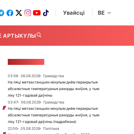
Увайсці
BE
Е АРТЫКУЛЫ
СТУЖКА НАВІН
03:59
06.08.2026
Грамадства
На пяці метэастанцыях мінулым днём перакрытыя
абсалютныя тэмпературныя рэкорды жніўня, у тым
ліку 121-гадовай даўніны
03:47
06.08.2026
Грамадства
На пяці метэастанцыях мінулым днём перакрытыя
абсалютныя тэмпературныя рэкорды жніўня, у тым
ліку 121-гадовай даўніны (падрабязна)
22:00
05.08.2026
Палітыка