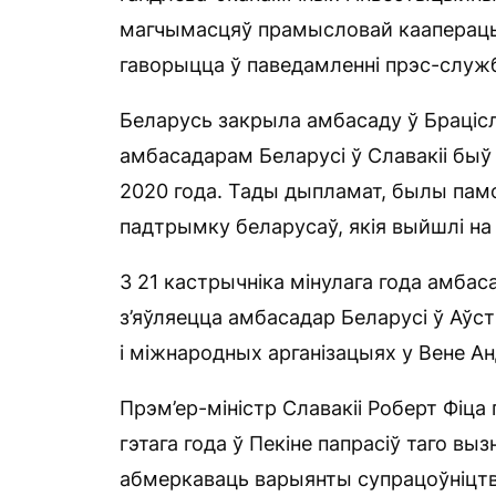
магчымасцяў прамысловай кааперацыі
гаворыцца ў паведамленні прэс-служ
Беларусь закрыла амбасаду ў Брацісл
амбасадарам Беларусі ў Славакіі быў І
2020 года. Тады дыпламат, былы памо
падтрымку беларусаў, якія выйшлі на
З 21 кастрычніка мінулага года амбас
з’яўляецца амбасадар Беларусі ў Аўс
і міжнародных арганізацыях у Вене А
Прэм’ер-міністр Славакіі Роберт Фіц
гэтага года ў Пекіне папрасіў таго вы
абмеркаваць варыянты супрацоўніцтв