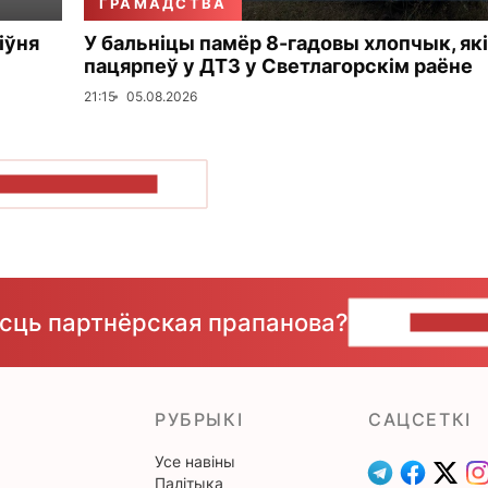
ГРАМАДСТВА
іўня
У бальніцы памёр 8-гадовы хлопчык, які
пацярпеў у ДТЗ у Светлагорскім раёне
21:15
05.08.2026
ПАКАЗАЦЬ БОЛЬШ
ёсць партнёрская прапанова?
НАПІШЫ
РУБРЫКІ
САЦСЕТКІ
Усе навіны
Палітыка