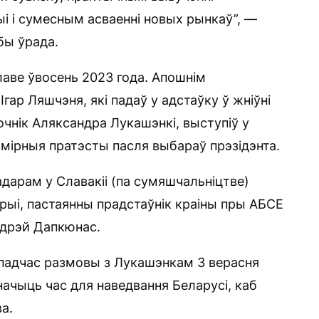
 і сумесным асваенні новых рынкаў”, —
бы ўрада.
аве ўвосень 2023 года. Апошнім
гар Ляшчэня, які падаў у адстаўку ў жніўні
чнік Аляксандра Лукашэнкі, выступіў у
 мірныя пратэсты пасля выбараў прэзідэнта.
адарам у Славакіі (па сумяшчальніцтве)
трыі, пастаянны прадстаўнік краіны пры АБСЕ
ндрэй Дапкюнас.
а падчас размовы з Лукашэнкам 3 верасня
значыць час для наведвання Беларусі, каб
а.