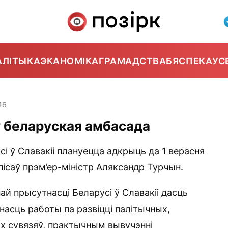
АЛІТЫКА
ЭКАНОМІКА
ГРАМАДСТВА
БЯСПЕКА
УС
46
у беларуская амбасада
і ў Славакіі плануецца адкрыць да 1 верасня
пісаў прэм’ер-міністр Аляксандр Турчын.
й прысутнасці Беларусі ў Славакіі дасць
асць работы па развіцці палітычных,
х сувязяў, практычным вывучэнні