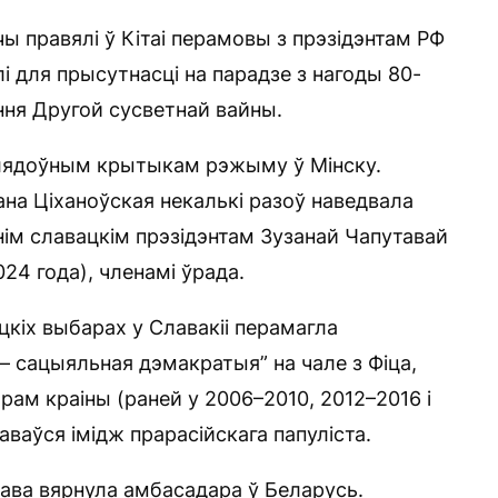
ы правялі ў Кітаі перамовы з прэзідэнтам РФ
і для прысутнасці на парадзе з нагоды 80-
эння Другой сусветнай вайны.
слядоўным крытыкам рэжыму ў Мінску.
на Ціханоўская некалькі разоў наведвала
нім славацкім прэзідэнтам Зузанай Чапутавай
24 года), членамі ўрада.
цкіх выбарах у Славакіі перамагла
 сацыяльная дэмакратыя” на чале з Фіца,
трам краіны (раней у 2006–2010, 2012–2016 і
аваўся імідж прарасійскага папуліста.
ава вярнула амбасадара ў Беларусь.