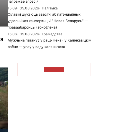
пагражае агрэсія
15:09
05.08.2026
Палітыка
Сілавікі шукаюць звесткі аб патэнцыйных
удзельніках канферэнцыі "Новая Беларусь" —
праваабаронцы (абноўлена)
15:06
05.08.2026
Грамадства
ыя
Мужчына патануў у рацэ Ненач у Калінкавіцкім
раёне — упаў у ваду каля шлюза
ЧЫТАЦЬ