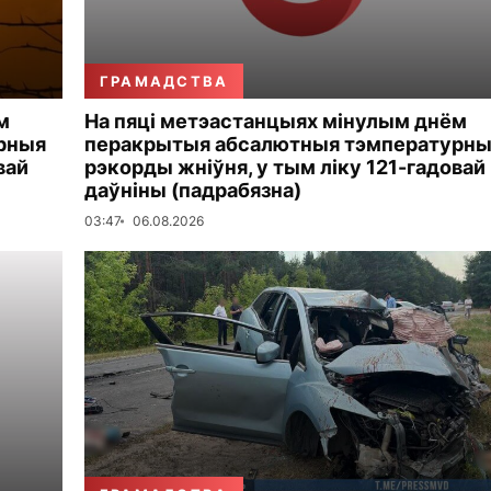
ГРАМАДСТВА
м
На пяці метэастанцыях мінулым днём
рныя
перакрытыя абсалютныя тэмпературн
вай
рэкорды жніўня, у тым ліку 121-гадовай
даўніны (падрабязна)
03:47
06.08.2026