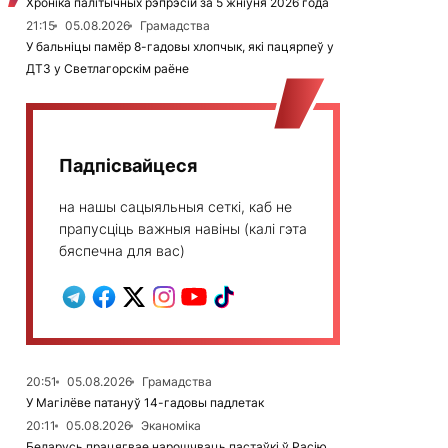
Хроніка палітычных рэпрэсій за 5 жніўня 2026 года
21:15
05.08.2026
Грамадства
У бальніцы памёр 8-гадовы хлопчык, які пацярпеў у
ДТЗ у Светлагорскім раёне
Падпісвайцеся
на нашы сацыяльныя сеткі, каб не
прапусціць важныя навіны (калі гэта
бяспечна для вас)
20:51
05.08.2026
Грамадства
У Магілёве патануў 14-гадовы падлетак
20:11
05.08.2026
Эканоміка
Беларусь працягвае нарошчваць пастаўкі ў Расію