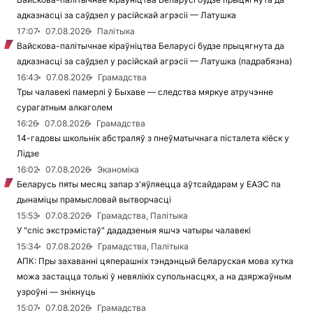
адказнасці за саўдзел у расійскай агрэсіі — Латушка
17:07
07.08.2026
Палітыка
Вайскова-палітычнае кіраўніцтва Беларусі будзе прыцягнута да
адказнасці за саўдзел у расійскай агрэсіі — Латушка (падрабязна)
16:43
07.08.2026
Грамадства
Тры чалавекі памерлі ў Быхаве — следства мяркуе атручэнне
сурагатным алкаголем
16:26
07.08.2026
Грамадства
14-гадовы школьнік абстраляў з пнеўматычнага пісталета кіёск у
Лідзе
16:02
07.08.2026
Эканоміка
Беларусь пяты месяц запар з'яўляецца аўтсайдарам у ЕАЭС па
дынаміцы прамысловай вытворчасці
15:53
07.08.2026
Грамадства, Палітыка
У "спіс экстрэмістаў" дададзеныя яшчэ чатыры чалавекі
15:34
07.08.2026
Грамадства, Палітыка
АПК: Пры захаванні цяперашніх тэндэнцый беларуская мова хутка
можа застацца толькі ў невялікіх супольнасцях, а на дзяржаўным
узроўні — знікнуць
15:07
07.08.2026
Грамадства