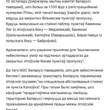
10 лістапада Дзяржаўны мытны камітэт Беларусі
паведаміў, што больш за 1.100 фур з рэгістрацыйнымі
нумарамі Літвы, якія чакалі выезду ўздоўж дарог, якія
вядуць да закрытых Вільнюсам пунктаў пропуску,
будуць змешчаныя на стаянкі паблізу пунктаў Каменны
Лог (з літоўскага боку — Мядзінінкай), Беняконі
(Шальчынінкай), Катлоўка (Лаварышкес), Бераставіца (з
польскага боку — Баброўнікі).
Адзначалася, што рашэнне прынятае для “выключэння
небяспечных умоў на пад’язных аўтадарогах да
закрытых літоўскім бокам пунктаў пропуску”.
Да таго МЗС Беларусі паведаміла, што для забеспячэння
бяспекі і захаванасці транспарту Беларусь перамяшчае
літоўскія грузавікі “на спецыяльна абсталяваныя стаянкі
ля пункта Катлоўка“. Пры гэтым было заяўлена, што
кіроўцам “прадастаўлена магчымасць пакінуць
тэрыторыю Беларусі і вярнуцца да месца пастаяннага
пражывання да аднаўлення працы мяжы літоўскім
бокам“.