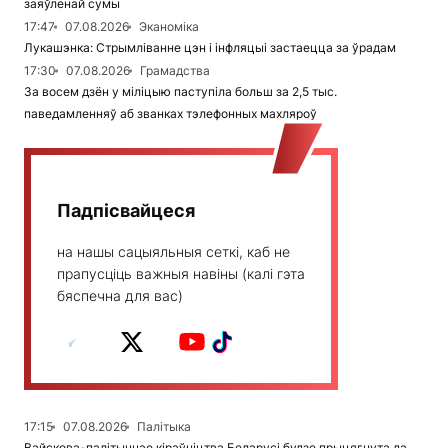
заяўленай сумы
17:47
07.08.2026
Эканоміка
Лукашэнка: Стрымліванне цэн і інфляцыі застаецца за ўрадам
17:30
07.08.2026
Грамадства
За восем дзён у міліцыю паступіла больш за 2,5 тыс.
паведамленняў аб званках тэлефонных махляроў
Падпісвайцеся
на нашы сацыяльныя сеткі, каб не
прапусціць важныя навіны (калі гэта
бяспечна для вас)
17:15
07.08.2026
Палітыка
Вайскова-палітычнае кіраўніцтва Беларусі будзе прыцягнута да