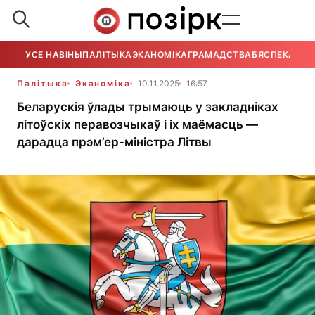
УСЕ НАВІНЫ
ПАЛІТЫКА
ЭКАНОМІКА
ГРАМАДСТВА
БЯСПЕКА
УСЕ
Палітыка
Эканоміка
10.11.2025
16:57
Беларускія ўлады трымаюць у закладніках
літоўскіх перавозчыкаў і іх маёмасць —
дарадца прэм’ер-міністра Літвы