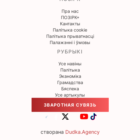
Пра нас
ПОЗІРК+
Кантакты
Палітыка cookie
Палітыка прыватнасці
Палажэнні і ўмовы
РУБРЫКІ
Усе навіны
Палітыка
Эканоміка
Грамадства
Бяспека
Усе артыкулы
ЗВАРОТНАЯ СУВЯЗЬ
створана
Dudka.Agency