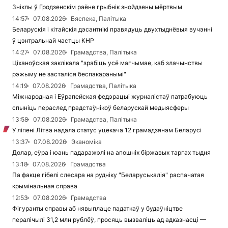
Зніклы ў Гродзенскім раёне грыбнік знойдзены мёртвым
14:57
07.08.2026
Бяспека, Палітыка
Беларускія і кітайскія дэсантнікі правядуць двухтыднёвыя вучэнні
ў цэнтральнай частцы КНР
14:27
07.08.2026
Грамадства, Палітыка
Ціханоўская заклікала "зрабіць усё магчымае, каб злачынствы
рэжыму не засталіся беспакаранымі"
14:19
07.08.2026
Грамадства, Палітыка
Міжнародная і Еўрапейская федэрацыі журналістаў патрабуюць
спыніць пераслед прадстаўнікоў беларускай медыясферы
13:58
07.08.2026
Грамадства, Палітыка
У ліпені Літва надала статус уцекача 12 грамадзянам Беларусі
13:37
07.08.2026
Эканоміка
Долар, еўра і юань падаражэлі на апошніх біржавых таргах тыдня
13:18
07.08.2026
Грамадства
Па факце гібелі слесара на рудніку "Беларуськалія" распачатая
крымінальная справа
12:53
07.08.2026
Грамадства
Фігуранты справы аб нявыплаце падаткаў у будаўніцтве
пералічылі 31,2 млн рублёў, просяць вызваліць ад адказнасці —