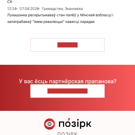
СК
12:24
07.08.2026
Грамадства, Эканоміка
Лукашэнка раскрытыкаваў стан палёў у Мінскай вобласці і
запатрабаваў "імем рэвалюцыі" навесці парадак
ЧЫТАЦЬ
У вас ёсць партнёрская прапанова?
НАПІШЫЦЕ НАМ
ПОЗІРК