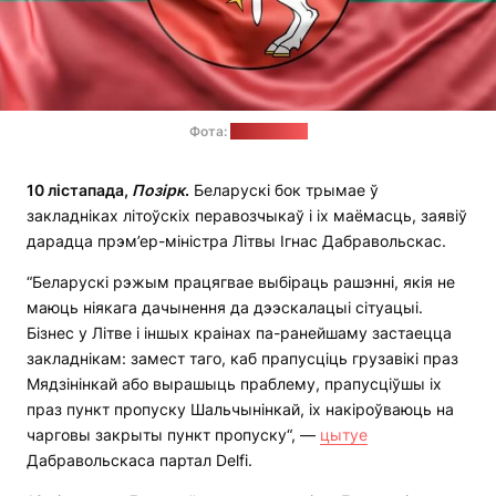
Фота:
freepik.com
10 лістапада,
Позірк
.
Беларускі бок трымае ў
закладніках літоўскіх перавозчыкаў і іх маёмасць, заявіў
дарадца прэм’ер-міністра Літвы Ігнас Дабравольскас.
“Беларускі рэжым працягвае выбіраць рашэнні, якія не
маюць ніякага дачынення да дээскалацыі сітуацыі.
Бізнес у Літве і іншых краінах па-ранейшаму застаецца
закладнікам: замест таго, каб прапусціць грузавікі праз
Мядзінінкай або вырашыць праблему, прапусціўшы іх
праз пункт пропуску Шальчынінкай, іх накіроўваюць на
чарговы закрыты пункт пропуску“, —
цытуе
Дабравольскаса партал Delfi.