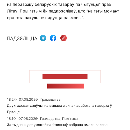
на перавозку беларускіх тавараў па чыгунцы“ праз
Літву. Пры гэтым ён падкрэсліваў, што “на гэты момант
пра гэта пакуль не вядуцца размовы“.
ПАДЗЯЛІЦЦА:
ПАКАЗАЦЬ БОЛЬШ
СТУЖКА НАВІН
18:24
07.08.2026
Грамадства
Двухгадовая дзяўчынка выпала з акна чацвёртага паверха ў
Брэсце
18:10
07.08.2026
Грамадства, Палітыка
За тыдзень для дзяцей палітвязняў сабрана амаль палова