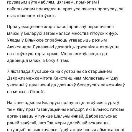
грузавым аўтамабілям, цягачам, прычэпам і
паўпрычэпам праязджаць праз усе пункты пропуску, за
выключэннем літоўскіх.
Праз узмацненне жорсткасці правілаў перасячэння
мяжы ў Беларусі затрымалася мноства літоўскіх фур.
Улады ў Вільнюсе спрабуюць угаварыць рэжым
Аляксандра Лукашэнкі дазволіць грузавікам вярнуцца
на літоўскую тэрыторыю, Мінск адмаўляецца да
адкрыцця мяжы з боку Літвы.
7 лістапада Лукашэнка на сустрэчы са старшынём
Дзяржпамежкамітэта Канстанцінам Моластавым “даў
указанні ў дачыненні да дзеянняў беларускіх памежнікаў
на мяжы з Літвой”.
На фоне адмовы Беларусі прапусціць літоўскія фуры ў
тым ліку праз “эвакуацыйны калідор“, які Вільнюс гатовы
арганізаваць у пункце Шальчынінкай, Дабравольскас
раней заяўляў, што “па меры далейшай эскалацыі
сітуацыі“ не выключаныя “доўгатэрміновыя абмежаванні