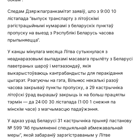
Следам Дзяржпагранкамітэт заявіў, што з 9:00 10
лістапада “выпуск транспарту з літоўскімі
рэгістрацыйнымі нумарамі з беларускіх пунктаў
пропуску на выезд з Рэспублікі Беларусь часова
прыпыняецца“.
У канцы мінулага месяца Літва сутыкнулася з
неаднаразовымі выпадкамі масавага прылёту з Беларусі
паветраных шароў і метэазондаў, якія
выкарыстоўваюць кантрабандысты для перакідання
цыгарэт. Рэагуючы на гэта, Вільнюс некалькі разоў
часова закрываў пункты пропуску, а 29 кастрычніка
літоўскі ўрад вырашыў закрыць іх на больш працяглы
тэрмін — да 24:00 30 лістапада (1:00 1 снежня па
мінскім часе) з магчымасцю падаўжэння.
У адказ урад Беларусі 31 кастрычніка прыняў пастанову
№ 599 “Аб прымяненні спецыяльнай абмежавальнай
меры”, якой забараніў зарэгістраваным у Літве