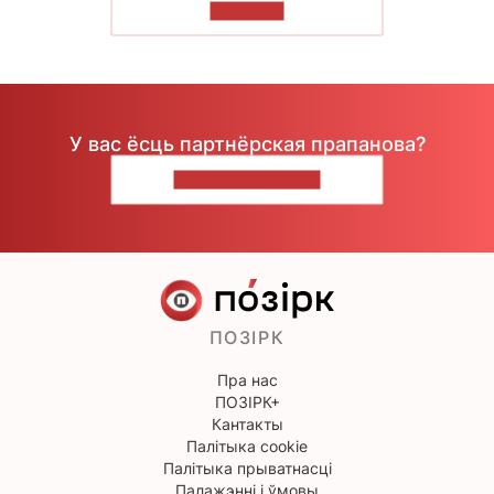
ЧЫТАЦЬ
У вас ёсць партнёрская прапанова?
НАПІШЫЦЕ НАМ
ПОЗІРК
Пра нас
ПОЗІРК+
Кантакты
Палітыка cookie
Палітыка прыватнасці
Палажэнні і ўмовы