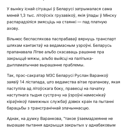
У выніку існай сітуацыі ў Беларусі затрымалася сама
меней 1,3 тыс. літоўскіх грузавікоў, якія ўлады ў Мінску
распарадзіліся змясціць на стаянкі — пад платную
ахову.
Вільнюс беспаспяхова паспрабаваў вярнуць транспарт
шляхам кантактаў на ведамасным узроўні. Беларусь
прапанавала Літве альбо скасаваць рашэнне пра
закрыццё мяжы, альбо выйсці на палітыка-
дыпламатычнае вырашэнне праблемы.
Так, прэс-сакратар МЗС Беларусі Руслан Варанкоў
заявіў 14 лістапада, што ведамства вітае прапанову, якая
паступіла ад літоўскага боку, правесці на пачатку
наступнага тыдня сустрэчу на ўзроўні намеснікаў
кіраўнікоў памежных службаў дзвюх краін па пытанні
барацьбы з трансгранічнай злачыннасцю.
Аднак, на думку Варанкова, “такое ўзаемадзеянне не
вырашае пытання адкрыцця закрытых у аднабаковым