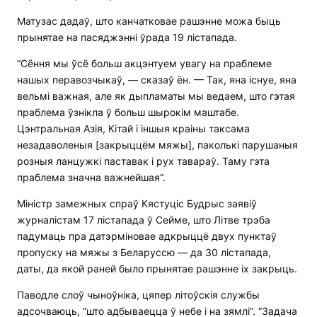
Матузас дадаў, што канчатковае рашэнне можа быць
прынятае на пасяджэнні ўрада 19 лістапада.
“Сёння мы ўсё больш акцэнтуем увагу на праблеме
нашых перавозчыкаў, — сказаў ён. — Так, яна існуе, яна
вельмі важная, але як дыпламаты мы ведаем, што гэтая
праблема ўзнікла ў больш шырокім маштабе.
Цэнтральная Азія, Кітай і іншыя краіны таксама
незадаволеныя [закрыццём мяжы], паколькі парушаныя
розныя ланцужкі паставак і рух тавараў. Таму гэта
праблема значна важнейшая”.
Міністр замежных спраў Кястуціс Будрыс заявіў
журналістам 17 лістапада ў Сейме, што Літве трэба
падумаць пра датэрміновае адкрыццё двух пунктаў
пропуску на мяжы з Беларуссю — да 30 лістапада,
даты, да якой раней было прынятае рашэнне іх закрыць.
Паводле слоў чыноўніка, цяпер літоўскія службы
адсочваюць, “што адбываецца ў небе і на зямлі”. “Задача