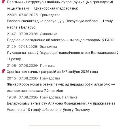
Палітычныя структуры павінны супрацоўнічаць з грамадскімі
ініцыятывамі — Ціханоўская (падрабязна)
22:02
07.08.2026
Грамадства
Рассельгаснагляд не прапусціў у Пскоўскую вобласць 1 тону
масла з Беларусі
21:47
07.08.2026
Эканоміка
Падпісана пагадненне аб электронным гандлі таварамі ў ЕАЭС
21:25
07.08.2026
Эканоміка
Лукашэнка назваў “жудасцю” павелічэнне страт Белкаапсаюза ў
11 разоў
21:08
07.08.2026
Палітыка
Хроніка палітычных рэпрэсій за 6–7 жніўня 2026 года
20:15
07.08.2026
Грамадства
Жыхар Кобрынскага раёна памёр ад перадазіроўкі алкаголю —
экспертыза паказала 7,2 праміле
19:39
07.08.2026
Грамадства, Палітыка
Беларускаму актывісту Аляксею Францкевічу, які пражывае ва
Украіне, на 10 гадоў забаронены ўезд у Польшчу