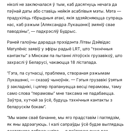
ніколі не заключалася ў тым, каб дасягнуць нечага да
пэўнай даты або ставіць нейкія асаблівыя мэты. Мэта —
прадухіліць гібрыдныя атакі, якія здзяйсняюцца супраць
нас, каб рэжым [Аляксандра Лукашэнкі] змяніў свае
паводзіны”, — падкрэсліў Будрыс.
Раней галоўны дарадца прэзідэнта Літвы Дэйвідас
Матулёніс заявіў у эфіры радыё LRT, што “тэхнічныя
кантакты” з Мінскам па пытанні літоўскіх грузавікоў, што
захраслі ў Беларусі, чакаюцца 18 лістапада.
“Гэта, па сутнасці, праблема, створаная рэжымам
Лукашэнкі, — сказаў чыноўнік. — Гэтыя грузавікі ўзятыя
ў закладнікі, і цяпер прапануецца весці перамовы, таму
само слова “перамовы” мне таксама не падабаецца.
Заўтра, хутчэй за ўсё, будуць тэхнічныя кантакты з
беларускім бокам”.
“Мы маем сваё бачанне, мы яго прадставім і паглядзім,
як яны адрэагуюць. І калі сапраўды ўсё будзе выглядаць
дастаткова добразычліва — я паўтараю яшчэ раз —