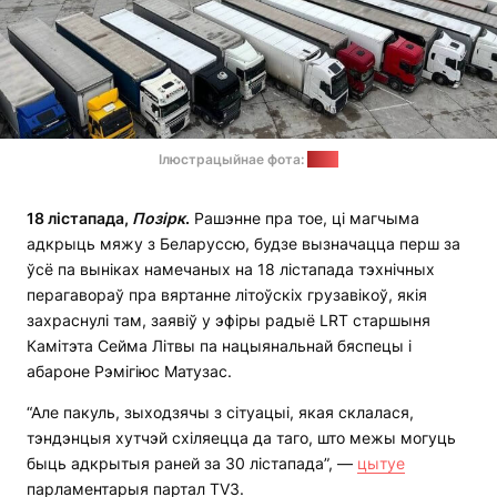
Ілюстрацыйнае фота:
ДМК
18 лістапада,
Позірк
.
Рашэнне пра тое, ці магчыма
адкрыць мяжу з Беларуссю, будзе вызначацца перш за
ўсё па выніках намечаных на 18 лістапада тэхнічных
перагавораў пра вяртанне літоўскіх грузавікоў, якія
захраснулі там, заявіў у эфіры радыё LRT старшыня
Камітэта Сейма Літвы па нацыянальнай бяспецы і
абароне Рэмігіюс Матузас.
“Але пакуль, зыходзячы з сітуацыі, якая склалася,
тэндэнцыя хутчэй схіляецца да таго, што межы могуць
быць адкрытыя раней за 30 лістапада”, —
цытуе
парламентарыя партал TV3.