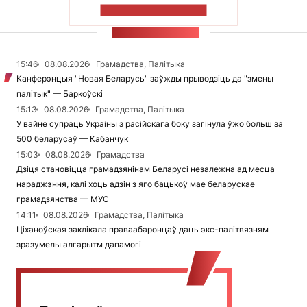
ПАКАЗАЦЬ БОЛЬШ
СТУЖКА НАВІН
15:46
08.08.2026
Грамадства, Палітыка
Канферэнцыя "Новая Беларусь" заўжды прыводзіць да "змены
палітык" — Баркоўскі
15:13
08.08.2026
Грамадства, Палітыка
У вайне супраць Украіны з расійскага боку загінула ўжо больш за
500 беларусаў — Кабанчук
15:03
08.08.2026
Грамадства
Дзіця становіцца грамадзянінам Беларусі незалежна ад месца
нараджэння, калі хоць адзін з яго бацькоў мае беларускае
грамадзянства — МУС
14:11
08.08.2026
Грамадства, Палітыка
Ціханоўская заклікала праваабаронцаў даць экс-палітвязням
зразумелы алгарытм дапамогі