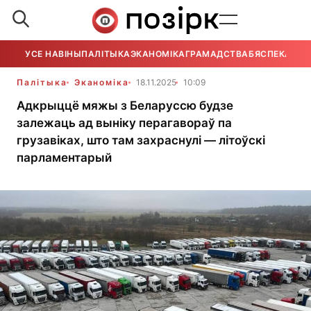
УСЕ НАВІНЫ
ПАЛІТЫКА
ЭКАНОМІКА
ГРАМАДСТВА
БЯСПЕКА
УСЕ
Палітыка
Эканоміка
18.11.2025
10:09
Адкрыццё мяжы з Беларуссю будзе
залежаць ад выніку перагавораў па
грузавіках, што там захраснулі — літоўскі
парламентарый