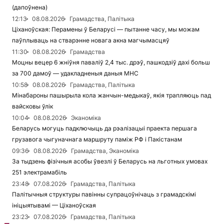
(дапоўнена)
12:13
08.08.2026
Грамадства, Палітыка
Ціханоўская: Перамены ў Беларусі — пытанне часу, мы можам
паўплываць на стварэнне новага акна магчымасцяў
11:30
08.08.2026
Грамадства
Моцны вецер 6 жніўня паваліў 2,4 тыс. дрэў, пашкодзіў дахі больш
за 700 дамоў — удакладненыя даныя МНС
10:58
08.08.2026
Грамадства, Палітыка
Мінабароны пашырыла кола жанчын-медыкаў, якія трапляюць пад
вайсковы ўлік
10:04
08.08.2026
Эканоміка
Беларусь могуць падключыць да рэалізацыі праекта першага
грузавога чыгуначнага маршруту паміж РФ і Пакістанам
09:36
08.08.2026
Грамадства, Эканоміка
За тыдзень фізічныя асобы ўвезлі ў Беларусь на льготных умовах
251 электрамабіль
23:48
07.08.2026
Грамадства, Палітыка
Палітычныя структуры павінны супрацоўнічаць з грамадскімі
ініцыятывамі — Ціханоўская
23:23
07.08.2026
Грамадства, Палітыка