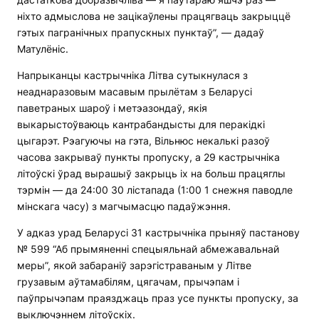
ніхто адмыслова не зацікаўлены працягваць закрыццё
гэтых пагранічных прапускных пунктаў”, — дадаў
Матулёніс.
Напрыканцы кастрычніка Літва сутыкнулася з
неаднаразовым масавым прылётам з Беларусі
паветраных шароў і метэазондаў, якія
выкарыстоўваюць кантрабандысты для перакідкі
цыгарэт. Рэагуючы на ​​гэта, Вільнюс некалькі разоў
часова закрываў пункты пропуску, а 29 кастрычніка
літоўскі ўрад вырашыў закрыць іх на больш працяглы
тэрмін — да 24:00 30 лістапада (1:00 1 снежня паводле
мінскага часу) з магчымасцю падаўжэння.
У адказ урад Беларусі 31 кастрычніка прыняў пастанову
№ 599 “Аб прымяненні спецыяльнай абмежавальнай
меры”, якой забараніў зарэгістраваным у Літве
грузавым аўтамабілям, цягачам, прычэпам і
паўпрычэпам праязджаць праз усе пункты пропуску, за
выключэннем літоўскіх.