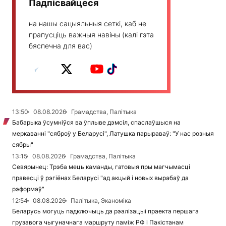
Падпісвайцеся
на нашы сацыяльныя сеткі, каб не
прапусціць важныя навіны (калі гэта
бяспечна для вас)
13:50
08.08.2026
Грамадства, Палітыка
Бабарыка ўсумніўся ва ўплыве дэмсіл, спаслаўшыся на
меркаванні "сяброў у Беларусі", Латушка парыраваў: "У нас розныя
сябры"
13:15
08.08.2026
Грамадства, Палітыка
Севярынец: Трэба мець каманды, гатовыя пры магчымасці
правесці ў рэгіёнах Беларусі "ад акцый і новых вырабаў да
рэформаў"
12:54
08.08.2026
Палітыка, Эканоміка
Беларусь могуць падключыць да рэалізацыі праекта першага
грузавога чыгуначнага маршруту паміж РФ і Пакістанам