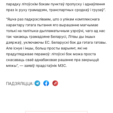
парадку літоўскім бокам пунктаў пропуску і аднаўлення
праз іх руху грамадзян, транспартных сродкаў і грузаў”.
“Яшчэ раз падкрэсліваем, што з улікам комплекснага
характару гэтага пытання яго вырашэнне магчымае
толькі на палітыка-дыпламатычным узроўні, чаго ад нас
так чакаюць грамадзяне Беларусі, Літвы ды іншых
дзяржаў, уключаючы ЕС. Беларускі бок да гэтага гатовы.
Але існуе і іншы, больш просты варыянт, які не
прадугледжвае перамоў: літоўскі бок можа проста
скасаваць сваё аднабаковае рашэнне пра закрыццё
мяжы”, — заявіў прадстаўнік МЗС.
ПАДЗЯЛІЦЦА: