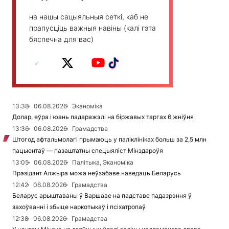
на нашы сацыяльныя сеткі, каб не
прапусціць важныя навіны (калі гэта
бяспечна для вас)
13:38
06.08.2026
Эканоміка
Долар, еўра і юань падаражэлі на біржавых таргах 6 жніўня
13:36
06.08.2026
Грамадства
Штогод афтальмолагі прымаюць у паліклініках больш за 2,5 млн
пацыентаў — пазаштатны спецыяліст Мінздароўя
13:05
06.08.2026
Палітыка, Эканоміка
Прэзідэнт Алжыра можа неўзабаве наведаць Беларусь
12:42
06.08.2026
Грамадства
Беларус арыштаваны ў Варшаве на падставе падазрэння ў
захоўванні і збыце наркотыкаў і псіхатропаў
12:38
06.08.2026
Грамадства