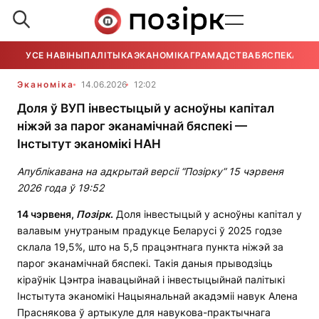
УСЕ НАВІНЫ
ПАЛІТЫКА
ЭКАНОМІКА
ГРАМАДСТВА
БЯСПЕКА
УСЕ
Эканоміка
14.06.2026
12:02
Доля ў ВУП інвестыцый у асноўны капітал
ніжэй за парог эканамічнай бяспекі —
Інстытут эканомікі НАН
Апублікавана на адкрытай версіі “Позірку” 15 чэрвеня
2026 года ў 19:52
14 чэрвеня,
Позірк
.
Доля інвестыцый у асноўны капітал у
валавым унутраным прадукце Беларусі ў 2025 годзе
склала 19,5%, што на 5,5 працэнтнага пункта ніжэй за
парог эканамічнай бяспекі. Такія даныя прыводзіць
кіраўнік Цэнтра інавацыйнай і інвестыцыйнай палітыкі
Інстытута эканомікі Нацыянальнай акадэміі навук Алена
Праснякова ў артыкуле для навукова-практычнага