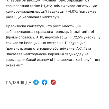
“стварае рызыкі для лічбавай трансфармацыі“), у
транспартнай галіне (-1,3%; “абмяжоўвае лагістычную
канкурэнтаздольнасць“) і адукацыі (-4,0%; “пагражае
развіццю чалавечага капіталу“).
Праснякова канстатуе, што рост інвестыцый
забяспечваецца пераважна традыцыйнымі галінамі
(прамысловасць, АПК, нерухомасць — 72,5% унёску), у
той час як інавацыйныя сектары (ІТ, адукацыя)
“дэманструюць стагнацыю або зніжэнне ІАК“. Гэта
“паказвае неабходнасць карэкцыі падыходаў на
карысць лічбавай эканомікі і чалавечага капіталу“, піша
эканаміст.
ПАДЗЯЛІЦЦА: