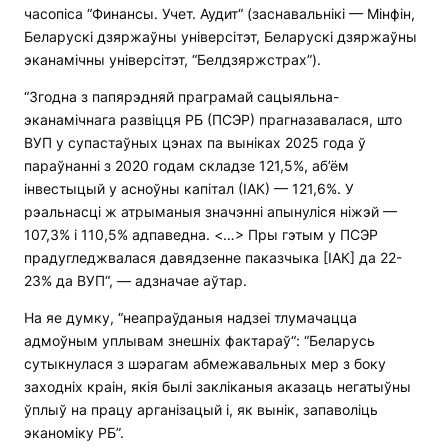
часопіса “Финансы. Учет. Аудит“ (заснавальнікі — Мінфін,
Беларускі дзяржаўны універсітэт, Беларускі дзяржаўны
эканамічны універсітэт, “Белдзяржстрах”).
“Згодна з папярэдняй праграмай сацыяльна-
эканамічнага развіцця РБ (ПСЭР) прагназавалася, што
ВУП у супастаўных цэнах па выніках 2025 года ў
параўнанні з 2020 годам складзе 121,5%, аб’ём
інвестыцый у асноўны капітал (ІАК) — 121,6%. У
рэальнасці ж атрыманыя значэнні апынуліся ніжэй —
107,3% і 110,5% адпаведна. <…> Пры гэтым у ПСЭР
прадугледжвалася давядзенне паказчыка [ІАК] да 22-
23% да ВУП“, — адзначае аўтар.
На яе думку, “неапраўданыя надзеі тлумачацца
адмоўным уплывам знешніх фактараў“: “Беларусь
сутыкнулася з шэрагам абмежавальных мер з боку
заходніх краін, якія былі закліканыя аказаць негатыўны
ўплыў на працу арганізацый і, як вынік, запаволіць
эканоміку РБ”.