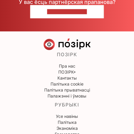
У вас ёсць партнёрская прапанова?
НАПІШЫЦЕ НАМ
ПОЗІРК
Пра нас
ПОЗІРК+
Кантакты
Палітыка cookie
Палітыка прыватнасці
Палажэнні і ўмовы
РУБРЫКІ
Усе навіны
Палітыка
Эканоміка