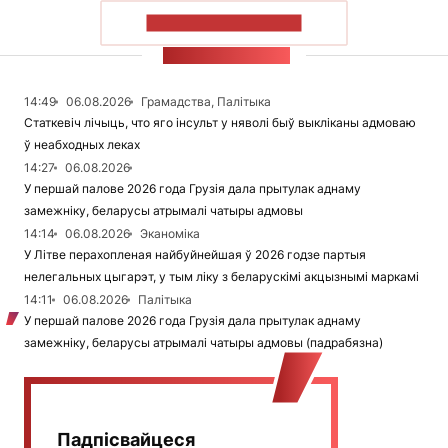
ПАКАЗАЦЬ БОЛЬШ
СТУЖКА НАВІН
14:49
06.08.2026
Грамадства, Палітыка
Статкевіч лічыць, что яго інсульт у няволі быў выкліканы адмоваю
ў неабходных леках
14:27
06.08.2026
У першай палове 2026 года Грузія дала прытулак аднаму
замежніку, беларусы атрымалі чатыры адмовы
14:14
06.08.2026
Эканоміка
У Літве перахопленая найбуйнейшая ў 2026 годзе партыя
нелегальных цыгарэт, у тым ліку з беларускімі акцызнымі маркамі
14:11
06.08.2026
Палітыка
У першай палове 2026 года Грузія дала прытулак аднаму
замежніку, беларусы атрымалі чатыры адмовы (падрабязна)
Падпісвайцеся