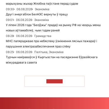
марыхуаны жыхар Жлобіна паўстане перад судом
09:30
06.08.2026
Эканоміка
Другі энергаблок БелАЭС вернуты ў працу
09:01
06.08.2026
Эканоміка
У ліпені 2026 года “БелДжы” прадаў на рынку РФ на чвэрць менш
новых аўтамабіляў, чым годам раней
08:28
06.08.2026
Грамадства
МНС папярэджвае пра небяспеку ўзнікнення лясных пажараў і
парушэння электразабеспячэння праз спёку
08:25
06.08.2026
Палітыка, Эканоміка
Турчын накіраваўся ў Кыргызстан на пасяджэнне Еўразійскага
міжурадавага савета
ЧЫТАЦЬ