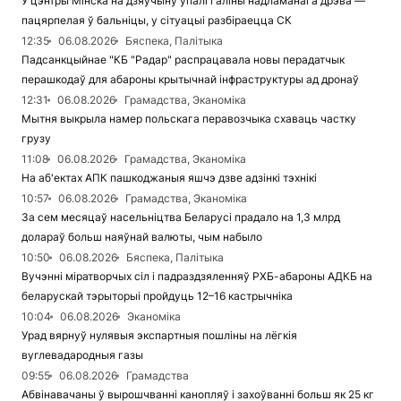
У цэнтры Мінска на дзяўчыну ўпалі галіны надламанага дрэва —
пацярпелая ў бальніцы, у сітуацыі разбіраецца СК
12:35
06.08.2026
Бяспека, Палітыка
Падсанкцыйнае "КБ "Радар" распрацавала новы перадатчык
перашкодаў для абароны крытычнай інфраструктуры ад дронаў
12:31
06.08.2026
Грамадства, Эканоміка
Мытня выкрыла намер польскага перавозчыка схаваць частку
грузу
11:08
06.08.2026
Грамадства, Эканоміка
На аб'ектах АПК пашкоджаныя яшчэ дзве адзінкі тэхнікі
10:57
06.08.2026
Грамадства, Эканоміка
За сем месяцаў насельніцтва Беларусі прадало на 1,3 млрд
долараў больш наяўнай валюты, чым набыло
10:50
06.08.2026
Бяспека, Палітыка
Вучэнні міратворчых сіл і падраздзяленняў РХБ-абароны АДКБ на
беларускай тэрыторыі пройдуць 12–16 кастрычніка
10:04
06.08.2026
Эканоміка
Урад вярнуў нулявыя экспартныя пошліны на лёгкія
вуглевадародныя газы
09:55
06.08.2026
Грамадства
Абвінавачаны ў вырошчванні канопляў і захоўванні больш як 25 кг