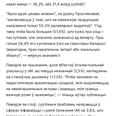
нават менш — 38,2%, або 21,4 млрд рублёў“.
“Яшчэ адзін цікавы момант“, на думку Прэсняковай,
“заключаецца ў тым, што на замежную прадукцыю
накіравана толькі 50,3% адпаведных выдаткаў”. “Год
таму лічба была большая (51,6%), што кажа пра хоць і
паступовае, але зніжэнне залежнасці ад імпарту. Пры
гэтым 58,4% яго куплялася ўжо на тэрыторыі Беларусі
(верагодна, праз паралельны імпарт або лакальную
зборку)“, — мяркуе эканаміст.
Паводле яе прызнання, доля аб’ектаў інтэлектуальнай
уласнасці ў ІАК застаецца нязначнай (2,5%), нягледзячы
на станоўчую дынаміку (+7,3%). “Лічба паказвае на
недастатковую арыентацыю сродкаў, якія выдзяляюцца,
на нематэрыяльныя актывы і інавацыі, якія граюць
важную ролю ў эканоміцы“, — лічыць аўтар публікацыі.
Паводле яе слоў, сур’ёзныя праблемы назіраюцца ў
сферах інфармацыі і сувязі (зніжэнне ІАК на 3,6%, што