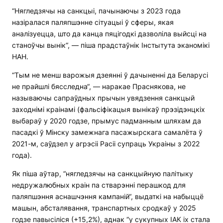
“Нягледзячы на санкцыі, пачынаючы з 2023 года
назіралася паляпшэнне сітуацыі ў сферы, якая
аналізуецца, што да канца пяцігодкі дазволіла выйсці на
станоўчы вынік“, — піша прадстаўнік Інстытута эканомікі
НАН.
“Тым не менш варожыя дзеянні ў дачыненні да Беларусі
не прайшлі бясследна“, — наракае Праснякова, не
называючы сапраўдных прычын увядзення санкцый
заходнімі краінамі (фальсіфікацыя вынікаў прэзідэнцкіх
выбараў у 2020 годзе, прымус падманным шляхам да
пасадкі ў Мінску замежнага пасажырскага самалёта ў
2021-м, саўдзел у агрэсіі Расіі супраць Украіны з 2022
года).
Як піша аўтар, “нягледзячы на санкцыйную палітыку
недружалюбных краін па стварэнні перашкод для
паляпшэння аснашчэння кампаній“, выдаткі на набыццё
машын, абсталявання, транспартных сродкаў у 2025
годзе павысіліся (+15,2%), аднак “у сукупных ІАК іх стала