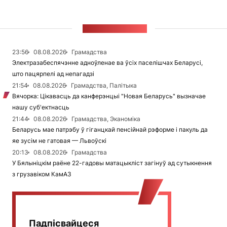
СТУЖКА НАВІН
23:56
08.08.2026
Грамадства
Электразабеспячэнне адноўленае ва ўсіх паселішчах Беларусі,
што пацярпелі ад непагадзі
21:54
08.08.2026
Грамадства, Палітыка
Вячорка: Цікавасць да канферэнцыі "Новая Беларусь" вызначае
нашу суб'ектнасць
21:44
08.08.2026
Грамадства, Эканоміка
Беларусь мае патрэбу ў гіганцкай пенсійнай рэформе і пакуль да
яе зусім не гатовая — Львоўскі
20:13
08.08.2026
Грамадства
У Бялыніцкім раёне 22-гадовы матацыкліст загінуў ад сутыкнення
з грузавіком КамАЗ
Падпісвайцеся