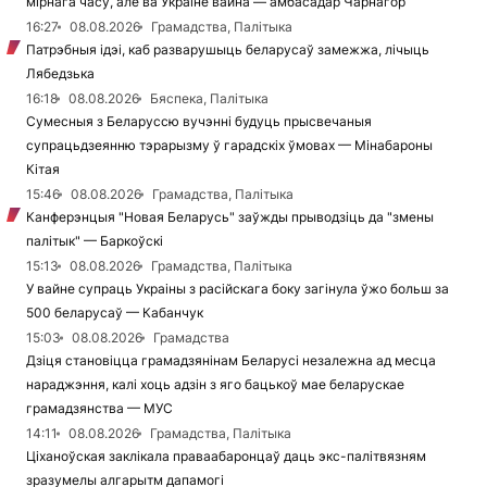
мірнага часу, але ва Украіне вайна — амбасадар Чарнагор
16:27
08.08.2026
Грамадства, Палітыка
Патрэбныя ідэі, каб разварушыць беларусаў замежжа, лічыць
Лябедзька
16:18
08.08.2026
Бяспека, Палітыка
Сумесныя з Беларуссю вучэнні будуць прысвечаныя
супрацьдзеянню тэрарызму ў гарадскіх ўмовах — Мінабароны
Кітая
15:46
08.08.2026
Грамадства, Палітыка
Канферэнцыя "Новая Беларусь" заўжды прыводзіць да "змены
палітык" — Баркоўскі
15:13
08.08.2026
Грамадства, Палітыка
У вайне супраць Украіны з расійскага боку загінула ўжо больш за
500 беларусаў — Кабанчук
15:03
08.08.2026
Грамадства
Дзіця становіцца грамадзянінам Беларусі незалежна ад месца
нараджэння, калі хоць адзін з яго бацькоў мае беларускае
грамадзянства — МУС
14:11
08.08.2026
Грамадства, Палітыка
Ціханоўская заклікала праваабаронцаў даць экс-палітвязням
зразумелы алгарытм дапамогі