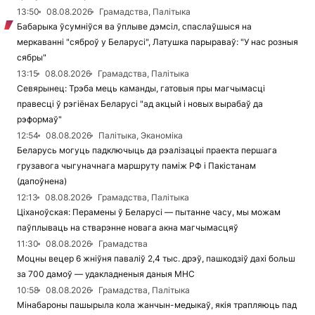
13:50
08.08.2026
Грамадства, Палітыка
Бабарыка ўсумніўся ва ўплыве дэмсіл, спаслаўшыся на
меркаванні "сяброў у Беларусі", Латушка парыраваў: "У нас розныя
сябры"
13:15
08.08.2026
Грамадства, Палітыка
Севярынец: Трэба мець каманды, гатовыя пры магчымасці
правесці ў рэгіёнах Беларусі "ад акцый і новых вырабаў да
рэформаў"
12:54
08.08.2026
Палітыка, Эканоміка
Беларусь могуць падключыць да рэалізацыі праекта першага
грузавога чыгуначнага маршруту паміж РФ і Пакістанам
(дапоўнена)
12:13
08.08.2026
Грамадства, Палітыка
Ціханоўская: Перамены ў Беларусі — пытанне часу, мы можам
паўплываць на стварэнне новага акна магчымасцяў
11:30
08.08.2026
Грамадства
Моцны вецер 6 жніўня паваліў 2,4 тыс. дрэў, пашкодзіў дахі больш
за 700 дамоў — удакладненыя даныя МНС
10:58
08.08.2026
Грамадства, Палітыка
Мінабароны пашырыла кола жанчын-медыкаў, якія трапляюць пад