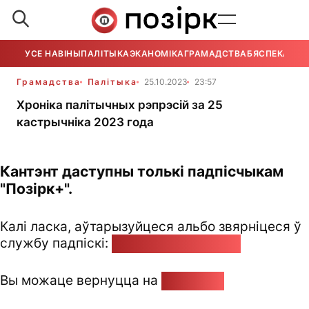
УСЕ НАВІНЫ
ПАЛІТЫКА
ЭКАНОМІКА
ГРАМАДСТВА
БЯСПЕКА
УСЕ
Грамадства
Палітыка
25.10.2023
23:57
Хроніка палітычных рэпрэсій за 25
кастрычніка 2023 года
Кантэнт даступны толькі падпісчыкам
"Позірк+".
Калі ласка, аўтарызуйцеся альбо звярніцеся ў
службу падпіскі:
pozirk@pozirk.online
Вы можаце вернуцца на
Галоўную