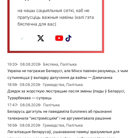
на нашы сацыяльныя сеткі, каб не
прапусціць важныя навіны (калі гэта
бяспечна для вас)
19:20
08.08.2026
Бяспека, Палітыка
Украіна не пагражае Беларусі, але Мінск павінен разумець, з чым
сутыкнецца ў выпадку далучэння да вайны — Дземчанка
18:56
08.08.2026
Грамадства, Палітыка
Дзядок за жорсткую люстрацыю пасля змены ўлады ў Беларусі,
Турарбекава — супраць
17:47
08.08.2026
Палітыка
Беларусь дагэтуль не паведаміла Euronews аб прызнанні
тэлеканала "экстрэмісцкім" і не аргументавала рашэнне
16:56
08.08.2026
Грамадства, Палітыка
Легалізацыя беларусаў, ушанаванне памяці зразумелыя для