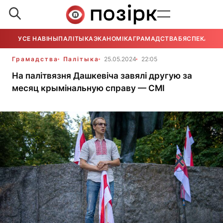
УСЕ НАВІНЫ
ПАЛІТЫКА
ЭКАНОМІКА
ГРАМАДСТВА
БЯСПЕКА
УСЕ
Грамадства
Палітыка
25.05.2024
22:05
На палітвязня Дашкевіча завялі другую за
месяц крымінальную справу — СМІ