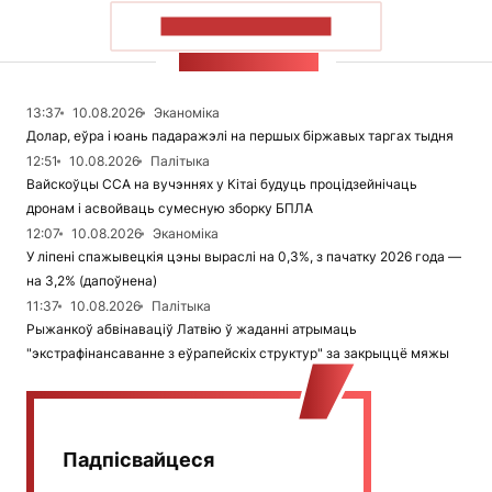
ПАКАЗАЦЬ БОЛЬШ
СТУЖКА НАВІН
13:37
10.08.2026
Эканоміка
Долар, еўра і юань падаражэлі на першых біржавых таргах тыдня
12:51
10.08.2026
Палітыка
Вайскоўцы ССА на вучэннях у Кітаі будуць процідзейнічаць
дронам і асвойваць сумесную зборку БПЛА
12:07
10.08.2026
Эканоміка
У ліпені спажывецкія цэны выраслі на 0,3%, з пачатку 2026 года —
на 3,2% (дапоўнена)
11:37
10.08.2026
Палітыка
Рыжанкоў абвінаваціў Латвію ў жаданні атрымаць
"экстрафінансаванне з еўрапейскіх структур" за закрыццё мяжы
Падпісвайцеся