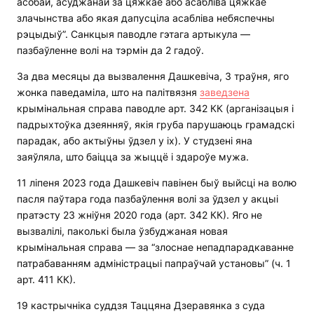
асобай, асуджанай за цяжкае або асабліва цяжкае
злачынства або якая дапусціла асабліва небяспечны
рэцыдыў”. Санкцыя паводле гэтага артыкула —
пазбаўленне волі на тэрмін да 2 гадоў.
За два месяцы да вызвалення Дашкевіча, 3 траўня, яго
жонка паведаміла, што на палітвязня
заведзена
крымінальная справа паводле арт. 342 КК (арганізацыя і
падрыхтоўка дзеянняў, якія груба парушаюць грамадскі
парадак, або актыўны ўдзел у іх). У студзені яна
заяўляла, што баіцца за жыццё і здароўе мужа.
11 ліпеня 2023 года Дашкевіч павінен быў выйсці на волю
пасля паўтара года пазбаўлення волі за ўдзел у акцыі
пратэсту 23 жніўня 2020 года (арт. 342 КК). Яго не
вызвалілі, паколькі была ўзбуджаная новая
крымінальная справа — за “злоснае непадпарадкаванне
патрабаванням адміністрацыі папраўчай установы” (ч. 1
арт. 411 КК).
19 кастрычніка суддзя Таццяна Дзеравянка з суда