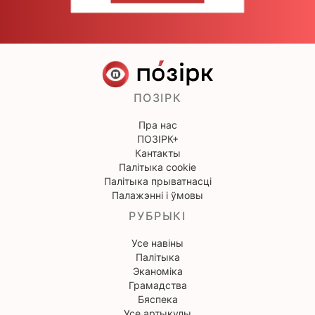
ПОЗІРК
Пра нас
ПОЗІРК+
Кантакты
Палітыка cookie
Палітыка прыватнасці
Палажэнні і ўмовы
РУБРЫКІ
Усе навіны
Палітыка
Эканоміка
Грамадства
Бяспека
Усе артыкулы