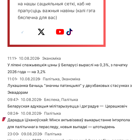
на нашы сацыяльныя сеткі, каб не
прапусціць важныя навіны (калі гэта
бяспечна для вас)
11:11
10.08.2026
Эканоміка
У ліпені спажывецкія цэны ў Беларусі выраслі на 0,3%, з пачатку
2026 года — на 3,2%
11:01
10.08.2026
Палітыка, Эканоміка
Лукашэнка бачыць "значны патэнцыял" у двухбаковых стасунках з
Эквадорам
09:47
10.08.2026
Бяспека, Палітыка
Беларуская адукацыя мілітарызуецца і дэградуе — Церашковіч
08:24
10.08.2026
Палітыка
Дарадца Ціханоўскай: Мінск актывізаваў выкарыстанне Інтэрпола
для палітычнага пераследу, новыя выпадкі — штотыдзень
23:00
09.08.2026
Палітыка