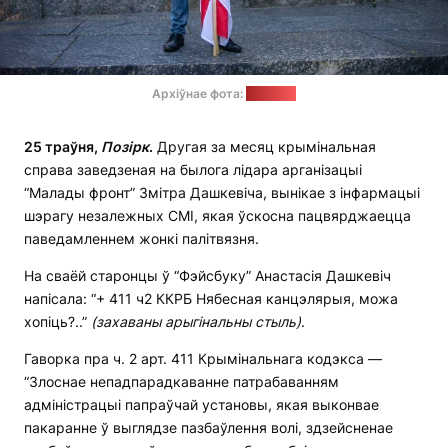
Архіўнае фота:
"Позірк"
25 траўня,
Позірк
.
Другая за месяц крымінальная
справа заведзеная на былога лідара арганізацыі
“Малады фронт” Змітра Дашкевіча, вынікае з інфармацыі
шэрагу незалежных СМІ, якая ўскосна пацвярджаецца
паведамленнем жонкі палітвязня.
На сваёй старонцы ў “Фэйсбуку” Анастасія Дашкевіч
напісала: “+ 411 ч2 ККРБ Нябесная канцэлярыя, можа
хопіць?..”
(захаваны арыгінальны стыль)
.
Гаворка пра ч. 2 арт. 411 Крымінальнага кодэкса —
“Злоснае непадпарадкаванне патрабаванням
адміністрацыі папраўчай установы, якая выконвае
пакаранне ў выглядзе пазбаўлення волі, здзейсненае