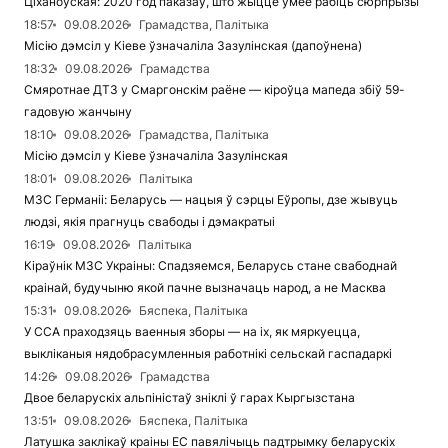
Ціханоўская: 2020 год паказаў, што жыццё ўмее рабіць сюрпрызы
18:57
09.08.2026
Грамадства, Палітыка
Місію дэмсіл у Кіеве ўзначаліла Зазулінская (дапоўнена)
18:32
09.08.2026
Грамадства
Смяротнае ДТЗ у Смаргонскім раёне — кіроўца мапеда збіў 59-
гадовую жанчыну
18:10
09.08.2026
Грамадства, Палітыка
Місію дэмсіл у Кіеве ўзначаліла Зазулінская
18:01
09.08.2026
Палітыка
МЗС Германіі: Беларусь — нацыя ў сэрцы Еўропы, дзе жывуць
людзі, якія прагнуць свабоды і дэмакратыі
16:19
09.08.2026
Палітыка
Кіраўнік МЗС Украіны: Спадзяемся, Беларусь стане свабоднай
краінай, будучыню якой пачне вызначаць народ, а не Масква
15:31
09.08.2026
Бяспека, Палітыка
У ССА праходзяць ваенныя зборы — на іх, як мяркуецца,
выкліканыя нядобрасумленныя работнікі сельскай гаспадаркі
14:26
09.08.2026
Грамадства
Двое беларускіх альпіністаў зніклі ў гарах Кыргызстана
13:51
09.08.2026
Бяспека, Палітыка
Латушка заклікаў краіны ЕС павялічыць падтрымку беларускіх