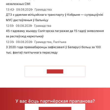
незалежных СМІ
13:42
09.08.2026
Грамадства
ДТЗ з удзелам міліцэйскага транспарту ў Кобрыне — супрацоўнікі
МУС дастаўленыя ў бальніцу
12:55
09.08.2026
Грамадства
45-гадоваму жыхару Салігорска пагражае да 15 гадоў зняволення
за распаўсюд наркотыкаў
12:35
09.08.2026
Грамадства, Палітыка
З 2020 года праваабаронцы зафіксавалі ў Беларусі больш за 100
тыс. фактаў палітычнага пераследу
ЧЫТАЦЬ
У вас ёсць партнёрская прапанова?
НАПІШЫЦЕ НАМ