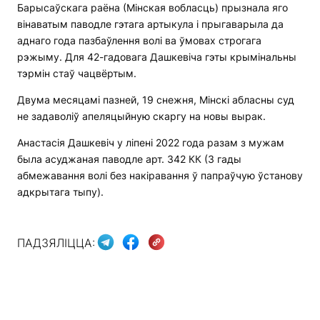
Барысаўскага раёна (Мінская вобласць) прызнала яго
вінаватым паводле гэтага артыкула і прыгаварыла да
аднаго года пазбаўлення волі ва ўмовах строгага
рэжыму. Для 42-гадовага Дашкевіча гэты крымінальны
тэрмін стаў чацвёртым.
Двума месяцамі пазней, 19 снежня, Мінскі абласны суд
не задаволіў апеляцыйную скаргу на новы вырак.
Анастасія Дашкевіч у ліпені 2022 года разам з мужам
была асуджаная паводле арт. 342 КК (3 гады
абмежавання волі без накіравання ў папраўчую ўстанову
адкрытага тыпу).
ПАДЗЯЛІЦЦА: