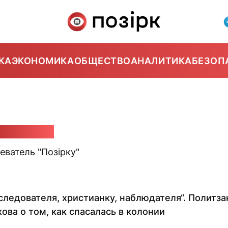
КА
ЭКОНОМИКА
ОБЩЕСТВО
АНАЛИТИКА
БЕЗОП
ан Собакин
еватель "Позірку"
следователя, христианку, наблюдателя“. Политз
ова о том, как спасалась в колонии