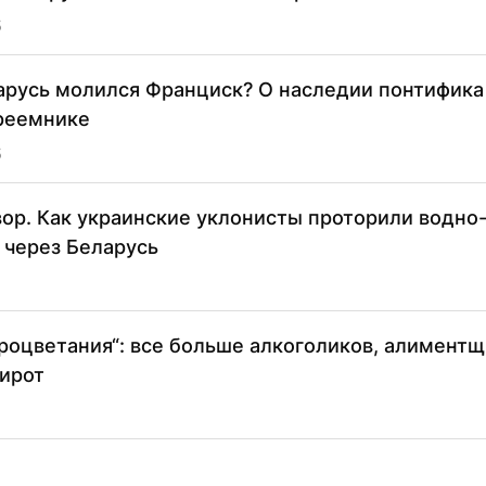
5
арусь молился Франциск? О наследии понтифика 
реемнике
5
ор. Как украинские уклонисты проторили водно
 через Беларусь
роцветания“: все больше алкоголиков, алиментщ
ирот