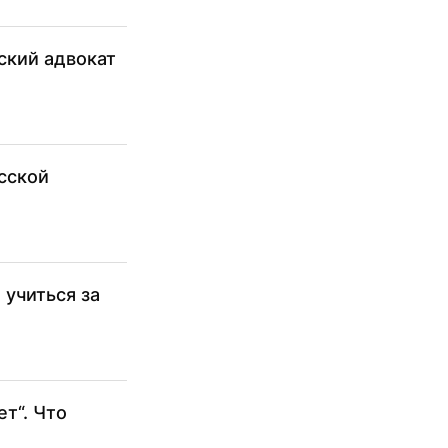
ский адвокат
сской
 учиться за
т“. Что