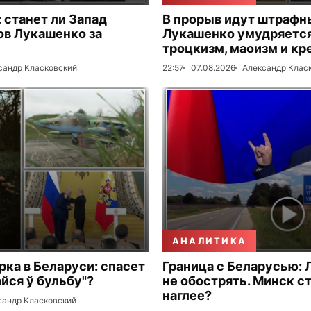
 станет ли Запад
В прорыв идут штрафн
ов Лукашенко за
Лукашенко умудряется
троцкизм, маоизм и к
сандр Класковский
22:57
07.08.2026
Александр Клас
АНАЛИТИКА
рка в Беларуси: спасет
Граница с Беларусью: 
айся ў бульбу"?
не обострять. Минск с
наглее?
сандр Класковский