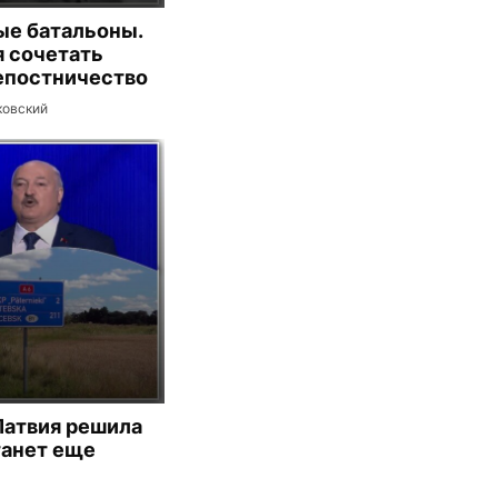
ые батальоны.
 сочетать
репостничество
ковский
Латвия решила
танет еще