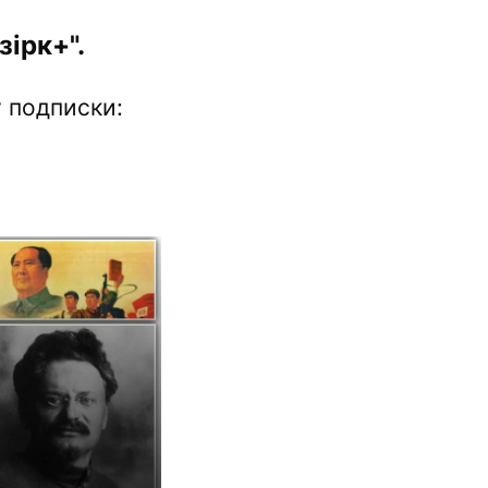
ірк+".
 подписки: