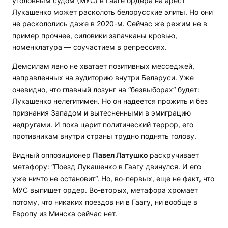
уголовным судом (МУС) в Гааге ордера на арест
Лукашенко может расколоть белорусские элиты. Но они
не раскололись даже в 2020-м. Сейчас же режим не в
пример прочнее, силовики запачканы кровью,
номенклатура — соучастием в репрессиях.
Демсилам явно не хватает позитивных месседжей,
направленных на аудиторию внутри Беларуси. Уже
очевидно, что главный лозунг на “безвыборах“ будет:
Лукашенко нелегитимен. Но он надеется прожить и без
признания Западом и вытесненными в эмиграцию
недругами. И пока царит политический террор, его
противникам внутри страны трудно поднять голову.
Видный оппозиционер
Павел Латушко
раскручивает
метафору: “Поезд Лукашенко в Гаагу двинулся. И его
уже ничто не остановит“. Но, во-первых, еще не факт, что
МУС выпишет ордер. Во-вторых, метафора хромает
потому, что никаких поездов ни в Гаагу, ни вообще в
Европу из Минска сейчас нет.