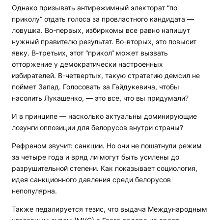
Однако призывать антирежимный электорат “по
приколу“ отдать голоса за провластного кандидата —
ловушка. Во-первых, избиркомы все равно напишут
нужный правителю результат. Во-вторых, это повысит
явку. В-третьих, этот “прикол“ может вызвать
отторжение у демократически настроенных
избирателей. В-четвертых, такую стратегию демсил не
поймет Запад. Голосовать за Гайдукевича, чтобы
насолить Лукашенко, — это все, что вы придумали?
И в принципе — насколько актуальны доминирующие
лозунги оппозиции для белорусов внутри страны?
Рефреном звучит: санкции. Но они не пошатнули режим
за четыре года и вряд ли могут быть усилены до
разрушительной степени. Как показывает социология,
идея санкционного давления среди белорусов
непопулярна.
Также педалируется тезис, что выдача Международным