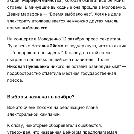
акция “Марафон единства“, которая охватит все регионы
страны. В минувшие выходные она прошла в Молодечно.
Девиз марафона — “Время выбрало нас“. Хотя на деле
электорату втолковывается немножко другая мысль:
время выбрало
его
.
На концерте в Молодечно 12 октября пресс-секретарь
Лукашенко
Наталья Эйсмонт
подчеркнула, что эта акция
— “подарок от президента“. К слову, на этой сцене
сыграл на рояле младший сын правителя. “Талант
Николая Лукашенко
никого не оставит равнодушным!“ —
подобострастно отметила местная государственная
пресса.
Выборы назначат в ноябре?
Все это очень похоже на реализацию плана
электоральной кампании.
К слову, некоторые обозреватели ошибаются,
утверждая, что названная BelPol’ом предполагаемая