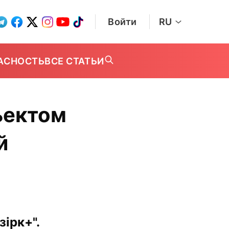
Войти
RU
АСНОСТЬ
ВСЕ СТАТЬИ
ъектом
й
ірк+".