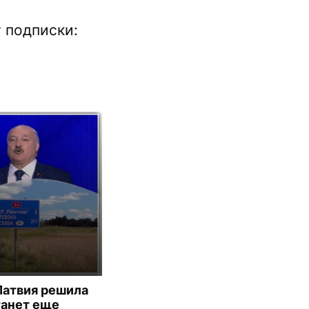
 подписки:
Латвия решила
танет еще