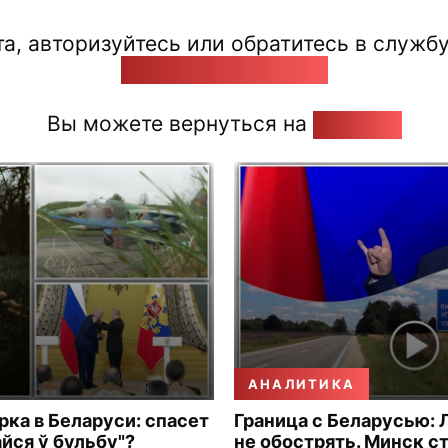
а, авторизуйтесь или обратитесь в службу
pozirk@pozirk.online
Вы можете вернуться на
Главную
АНАЛИТИКА
рка в Беларуси: спасет
Граница с Беларусью: 
айся ў бульбу"?
не обострять. Минск с