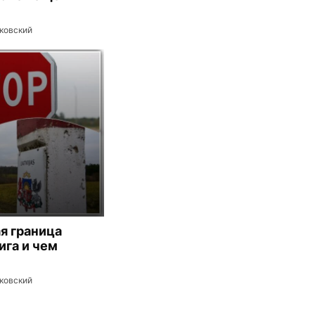
ковский
я граница
ига и чем
ковский