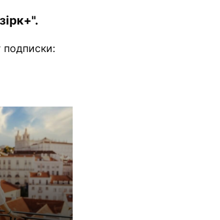
ірк+".
 подписки: