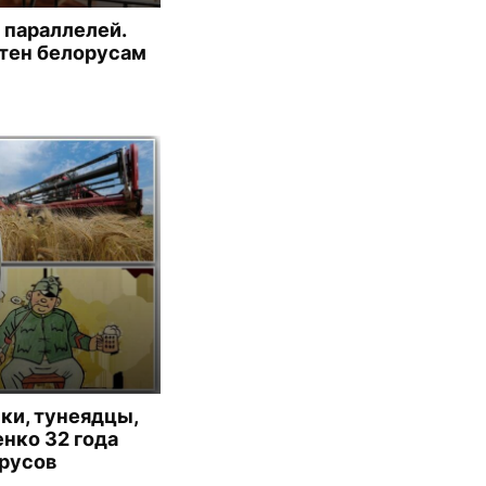
 параллелей.
тен белорусам
ики, тунеядцы,
нко 32 года
русов