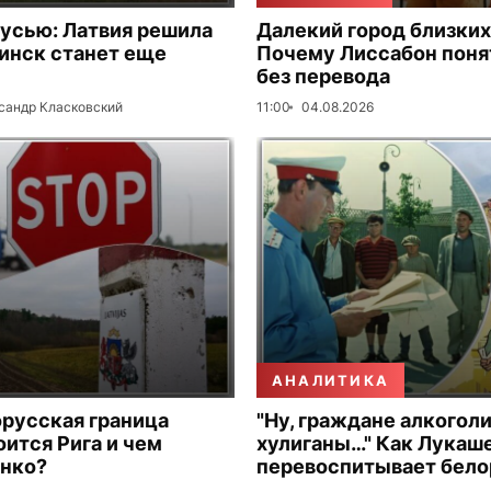
русью: Латвия решила
Далекий город близких
Минск станет еще
Почему Лиссабон поня
без перевода
сандр Класковский
11:00
04.08.2026
АНАЛИТИКА
русская граница
"Ну, граждане алкогол
оится Рига и чем
хулиганы…" Как Лукаше
енко?
перевоспитывает бело