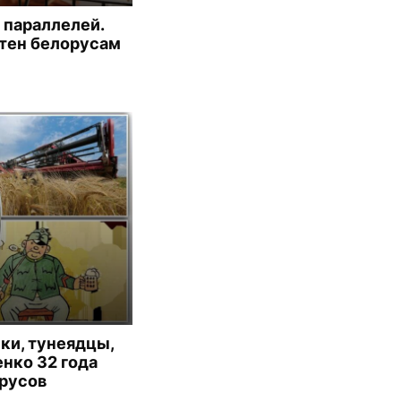
 параллелей.
тен белорусам
ики, тунеядцы,
нко 32 года
русов