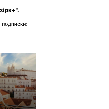
ірк+".
 подписки: