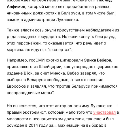
Анфимов
, который много лет проработал на разных
чиновничьих должностях в Беларуси, в том числе был
замом в администрации Лукашенко.
Также власти козырнули присутствием наблюдателей из
ряда западных государств. Но если копнуть бэкграунд
этих персонажей, то оказывается, что речь идет о
маргиналах и дутых “экспертах“.
Например, госСМИ охотно цитировали
Эрика Вебера
,
приехавшего из Швейцарии, как утверждает цюрихское
издание Blick, за счет Минска. Вебер заверял, что
выборы в Беларуси свободные, а также поносил
Евросоюз и заявлял, что “против Беларуси принимаются
несправедливые меры“.
Но выясняется, что этот автор од режиму Лукашенко —
правый экстремист, который мало того что
участвовал
в
молодости в неонацистском движении, так еще и был
осужден в 2014 году за… махинации на выборах в