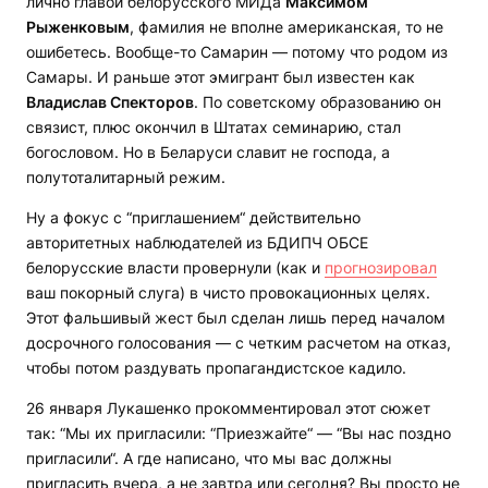
лично главой белорусского МИДа
Максимом
Рыженковым
, фамилия не вполне американская, то не
ошибетесь. Вообще-то Самарин — потому что родом из
Самары. И раньше этот эмигрант был известен как
Владислав Спекторов
. По советскому образованию он
связист, плюс окончил в Штатах семинарию, стал
богословом. Но в Беларуси славит не господа, а
полутоталитарный режим.
Ну а фокус с “приглашением“ действительно
авторитетных наблюдателей из БДИПЧ ОБСЕ
белорусские власти провернули (как и
прогнозировал
ваш покорный слуга) в чисто провокационных целях.
Этот фальшивый жест был сделан лишь перед началом
досрочного голосования — с четким расчетом на отказ,
чтобы потом раздувать пропагандистское кадило.
26 января Лукашенко прокомментировал этот сюжет
так: “Мы их пригласили: “Приезжайте“ — “Вы нас поздно
пригласили“. А где написано, что мы вас должны
пригласить вчера, а не завтра или сегодня? Вы просто не