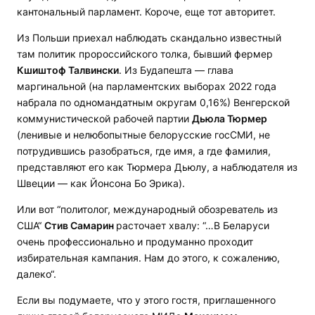
кантональный парламент. Короче, еще тот авторитет.
Из Польши приехал наблюдать скандально известный
там политик пророссийского толка, бывший фермер
Кшиштоф Талвински
. Из Будапешта — глава
маргинальной (на парламентских выборах 2022 года
набрала по одномандатным округам 0,16%) Венгерской
коммунистической рабочей партии
Дьюла Тюрмер
(ленивые и нелюбопытные белорусские госСМИ, не
потрудившись разобраться, где имя, а где фамилия,
представляют его как Тюрмера Дьюлу, а наблюдателя из
Швеции — как Йонсона Бо Эрика).
Или вот “политолог, международный обозреватель из
США“
Стив Самарин
расточает хвалу: “…В Беларуси
очень профессионально и продуманно проходит
избирательная кампания. Нам до этого, к сожалению,
далеко“.
Если вы подумаете, что у этого гостя, приглашенного