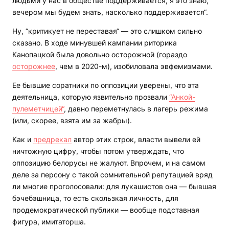
людьми у нас в обществе поддерживается, я это знаю,
вечером мы будем знать, насколько поддерживается“.
Ну, “критикует не переставая“ — это слишком сильно
сказано. В ходе минувшей кампании риторика
Канопацкой была довольно осторожной (гораздо
осторожнее
, чем в 2020-м), изобиловала эвфемизмами.
Ее бывшие соратники по оппозиции уверены, что эта
деятельница, которую язвительно прозвали
“Анкой-
пулеметчицей“
, давно переметнулась в лагерь режима
(или, скорее, взята им за жабры).
Как и
предрекал
автор этих строк, власти вывели ей
ничтожную цифру, чтобы потом утверждать, что
оппозицию белорусы не жалуют. Впрочем, и на самом
деле за персону с такой сомнительной репутацией вряд
ли многие проголосовали: для лукашистов она — бывшая
бэчебэшница, то есть скользкая личность, для
продемократической публики — вообще подставная
фигура, имитаторша.