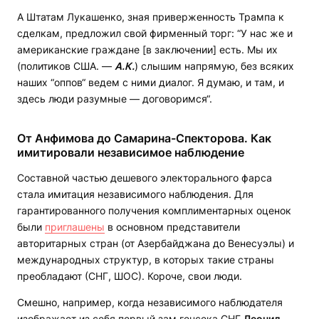
А Штатам Лукашенко, зная приверженность Трампа к
сделкам, предложил свой фирменный торг: “У нас же и
американские граждане [в заключении] есть. Мы их
(политиков США. —
А.К.
) слышим напрямую, без всяких
наших “оппов“ ведем с ними диалог. Я думаю, и там, и
здесь люди разумные — договоримся“.
От Анфимова до Самарина-Спекторова. Как
имитировали независимое наблюдение
Составной частью дешевого электорального фарса
стала имитация независимого наблюдения. Для
гарантированного получения комплиментарных оценок
были
приглашены
в основном представители
авторитарных стран (от Азербайджана до Венесуэлы) и
международных структур, в которых такие страны
преобладают (СНГ, ШОС). Короче, свои люди.
Смешно, например, когда независимого наблюдателя
изображает из себя первый зам генсека СНГ
Леонид