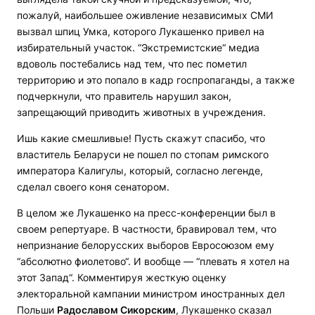
пожалуй, наибольшее оживление независимых СМИ
вызвал шпиц Умка, которого Лукашенко привел на
избирательный участок. “Экстремистские“ медиа
вдоволь постебались над тем, что пес пометил
территорию и это попало в кадр госпропаганды, а также
подчеркнули, что правитель нарушил закон,
запрещающий приводить животных в учреждения.
Ишь какие смешливые! Пусть скажут спасибо, что
властитель Беларуси не пошел по стопам римского
императора Калигулы, который, согласно легенде,
сделал своего коня сенатором.
В целом же Лукашенко на пресс-конференции был в
своем репертуаре. В частности, бравировал тем, что
непризнание белорусских выборов Евросоюзом ему
“абсолютно фиолетово“. И вообще — “плевать я хотел на
этот Запад“. Комментируя жесткую оценку
электоральной кампании министром иностранных дел
Польши
Радославом Сикорским
, Лукашенко сказал