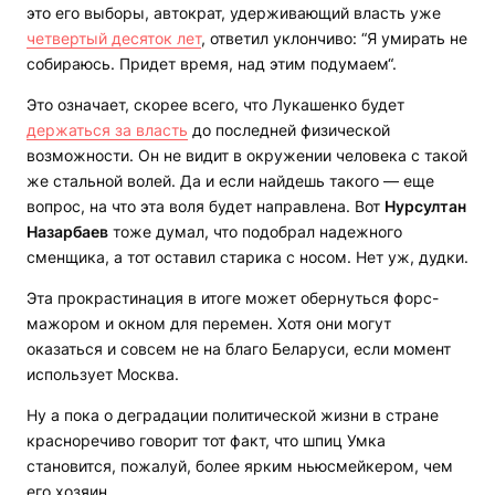
это его выборы, автократ, удерживающий власть уже
четвертый десяток лет
, ответил уклончиво: “Я умирать не
собираюсь. Придет время, над этим подумаем“.
Это означает, скорее всего, что Лукашенко будет
держаться за власть
до последней физической
возможности. Он не видит в окружении человека с такой
же стальной волей. Да и если найдешь такого — еще
вопрос, на что эта воля будет направлена. Вот
Нурсултан
Назарбаев
тоже думал, что подобрал надежного
сменщика, а тот оставил старика с носом. Нет уж, дудки.
Эта прокрастинация в итоге может обернуться форс-
мажором и окном для перемен. Хотя они могут
оказаться и совсем не на благо Беларуси, если момент
использует Москва.
Ну а пока о деградации политической жизни в стране
красноречиво говорит тот факт, что шпиц Умка
становится, пожалуй, более ярким ньюсмейкером, чем
его хозяин.