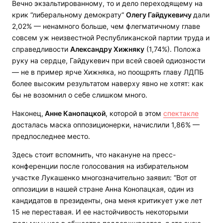
Вечно экзальтированному, то и дело переходящему на
крик “либеральному демократу“
Олегу Гайдукевичу
дали
2,02% — ненамного больше, чем флегматичному главе
совсем уж неизвестной Республиканской партии труда и
справедливости
Александру Хижняку
(1,74%). Положа
руку на сердце, Гайдукевич при всей своей одиозности
— не в пример ярче Хижняка, но поощрять главу ЛДПБ
более высоким результатом наверху явно не хотят: как
бы не возомнил о себе слишком много.
Наконец,
Анне Канопацкой
, которой в этом
спектакле
досталась маска оппозиционерки, начислили 1,86% —
предпоследнее место.
Здесь стоит вспомнить, что накануне на пресс-
конференции после голосования на избирательном
участке Лукашенко многозначительно заявил: “Вот от
оппозиции в нашей стране Анна Конопацкая, один из
кандидатов в президенты, она меня критикует уже лет
15 не переставая. И ее настойчивость некоторыми