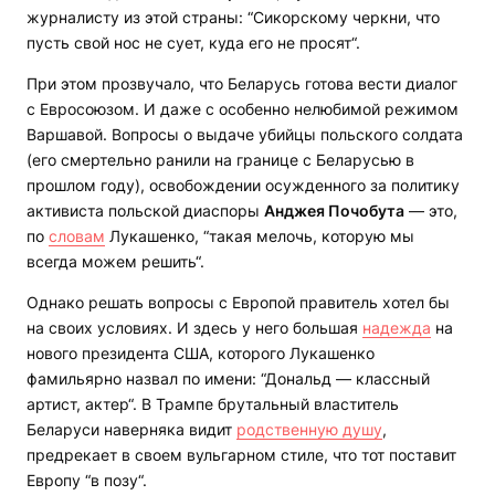
журналисту из этой страны: “Сикорскому черкни, что
пусть свой нос не сует, куда его не просят“.
При этом прозвучало, что Беларусь готова вести диалог
с Евросоюзом. И даже с особенно нелюбимой режимом
Варшавой. Вопросы о выдаче убийцы польского солдата
(его смертельно ранили на границе с Беларусью в
прошлом году), освобождении осужденного за политику
активиста польской диаспоры
Анджея Почобута
— это,
по
словам
Лукашенко, “такая мелочь, которую мы
всегда можем решить“.
Однако решать вопросы с Европой правитель хотел бы
на своих условиях. И здесь у него большая
надежда
на
нового президента США, которого Лукашенко
фамильярно назвал по имени: “Дональд — классный
артист, актер“. В Трампе брутальный властитель
Беларуси наверняка видит
родственную душу
,
предрекает в своем вульгарном стиле, что тот поставит
Европу “в позу“.