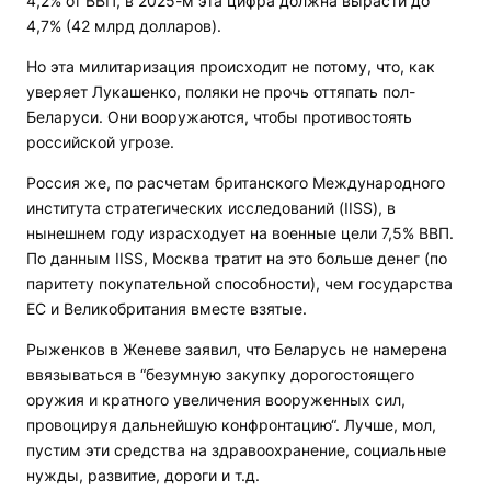
4,2% от ВВП, в 2025-м эта цифра должна вырасти до
4,7% (42 млрд долларов).
Но эта милитаризация происходит не потому, что, как
уверяет Лукашенко, поляки не прочь оттяпать пол-
Беларуси. Они вооружаются, чтобы противостоять
российской угрозе.
Россия же, по расчетам британского Международного
института стратегических исследований (IISS), в
нынешнем году израсходует на военные цели 7,5% ВВП.
По данным IISS, Москва тратит на это больше денег (по
паритету покупательной способности), чем государства
ЕС и Великобритания вместе взятые.
Рыженков в Женеве заявил, что Беларусь не намерена
ввязываться в “безумную закупку дорогостоящего
оружия и кратного увеличения вооруженных сил,
провоцируя дальнейшую конфронтацию“. Лучше, мол,
пустим эти средства на здравоохранение, социальные
нужды, развитие, дороги и т.д.