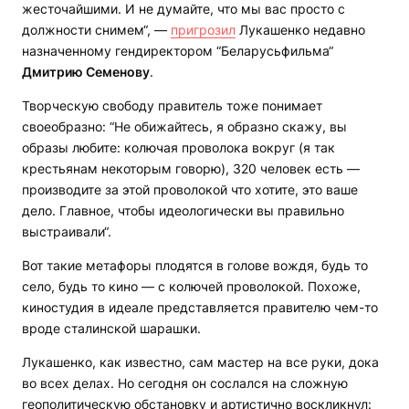
жесточайшими. И не думайте, что мы вас просто с
должности снимем“, —
пригрозил
Лукашенко недавно
назначенному гендиректором “Беларусьфильма“
Дмитрию Семенову
.
Творческую свободу правитель тоже понимает
своеобразно: “Не обижайтесь, я образно скажу, вы
образы любите: колючая проволока вокруг (я так
крестьянам некоторым говорю), 320 человек есть —
производите за этой проволокой что хотите, это ваше
дело. Главное, чтобы идеологически вы правильно
выстраивали“.
Вот такие метафоры плодятся в голове вождя, будь то
село, будь то кино — с колючей проволокой. Похоже,
киностудия в идеале представляется правителю чем-то
вроде сталинской шарашки.
Лукашенко, как известно, сам мастер на все руки, дока
во всех делах. Но сегодня он сослался на сложную
геополитическую обстановку и артистично воскликнул: