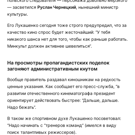
польского следователя — персонажа довольно мерзкого
— засветился
Руслан Чернецкий
, нынешний министр
культуры.
Его Лукашенко сегодня тоже строго предупредил, что за
качество кино спрос будет жесточайший: “У тебя
никакого шанса нет для того, чтобы как раньше работать.
Минкульт должен активнее шевелиться“.
На просмотры пропагандистских поделок
загоняют административным кнутом
Вообще правитель раздавал киношникам на редкость
ценные указания. Как сообщает его пресс-служба, “в
развитии отечественного кинематографа президент
ориентирует действовать быстрее: “Дальше, дальше.
Надо бежать“.
В таком же спортивном духе Лукашенко посоветовал:
“Надо начинать с “тренеров команд“ (имелся в виду
поиск талантливых режиссеров).