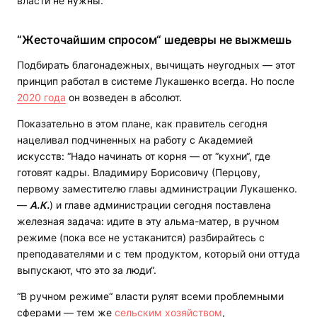
власти не нужны.
“Жесточайшим спросом“ шедевры не выжмешь
Подбирать благонадежных, вычищать неугодных — этот
принцип работал в системе Лукашенко всегда. Но после
2020 года
он возведен в абсолют.
Показательно в этом плане, как правитель сегодня
нацеливал подчиненных на работу с Академией
искусств: “Надо начинать от корня — от “кухни“, где
готовят кадры. Владимиру Борисовичу (Перцову,
первому заместителю главы администрации Лукашенко.
—
А.К.
) и главе администрации сегодня поставлена
железная задача: идите в эту альма-матер, в ручном
режиме (пока все не устаканится) разбирайтесь с
преподавателями и с тем продуктом, который они оттуда
выпускают, что это за люди“.
“В ручном режиме“ власти рулят всеми проблемными
сферами — тем же
сельским хозяйством
,