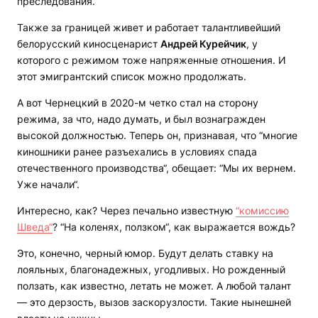
преследования.
Также за границей живет и работает талантливейший
белорусский киносценарист
Андрей Курейчик
, у
которого с режимом тоже напряженные отношения. И
этот эмигрантский список можно продолжать.
А вот Чернецкий в 2020-м четко стал на сторону
режима, за что, надо думать, и был вознагражден
высокой должностью. Теперь он, признавая, что “многие
киношники ранее разъехались в условиях спада
отечественного производства“, обещает: “Мы их вернем.
Уже начали“.
Интересно, как? Через печально известную
“комиссию
Шведа“
? “На коленях, ползком“, как выражается вождь?
Это, конечно, черный юмор. Будут делать ставку на
лояльных, благонадежных, угодливых. Но рожденный
ползать, как известно, летать не может. А любой талант
— это дерзость, вызов заскорузлости. Такие нынешней