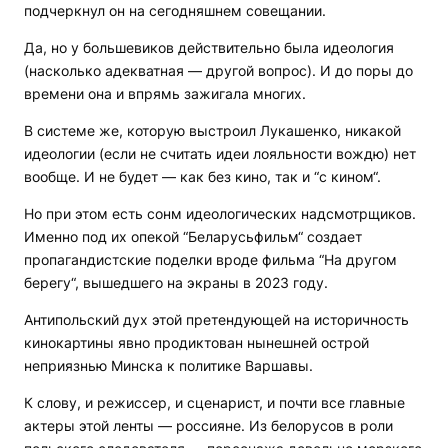
подчеркнул он на сегодняшнем совещании.
Да, но у большевиков действительно была идеология
(насколько адекватная — другой вопрос). И до поры до
времени она и впрямь зажигала многих.
В системе же, которую выстроил Лукашенко, никакой
идеологии (если не считать идеи лояльности вождю) нет
вообще. И не будет — как без кино, так и “с кином“.
Но при этом есть сонм идеологических надсмотрщиков.
Именно под их опекой “Беларусьфильм“ создает
пропагандистские поделки вроде фильма “На другом
берегу“, вышедшего на экраны в 2023 году.
Антипольский дух этой претендующей на историчность
кинокартины явно продиктован нынешней острой
неприязнью Минска к политике Варшавы.
К слову, и режиссер, и сценарист, и почти все главные
актеры этой ленты — россияне. Из белорусов в роли