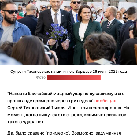
Cупруги Тихановские на митинге в Варшаве 26 июня 2025 года
Фото:
Офис Светланы Тихановской
“Нанести ближайший мощный удар по лукашизму и его
пропаганде примерно через три недели“
пообещал
Сергей Тихановский 1 июля. И вот три недели прошло. На
момент, когда пишутся эти строки, видимых признаков
такого удара нет.
Да, было сказано “примерно“. Возможно, задуманная