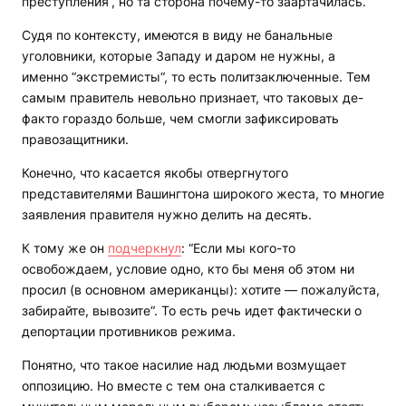
преступления“, но та сторона почему-то заартачилась.
Судя по контексту, имеются в виду не банальные
уголовники, которые Западу и даром не нужны, а
именно “экстремисты“, то есть политзаключенные. Тем
самым правитель невольно признает, что таковых де-
факто гораздо больше, чем смогли зафиксировать
правозащитники.
Конечно, что касается якобы отвергнутого
представителями Вашингтона широкого жеста, то многие
заявления правителя нужно делить на десять.
К тому же он
подчеркнул
: “Если мы кого-то
освобождаем, условие одно, кто бы меня об этом ни
просил (в основном американцы): хотите — пожалуйста,
забирайте, вывозите“. То есть речь идет фактически о
депортации противников режима.
Понятно, что такое насилие над людьми возмущает
оппозицию. Но вместе с тем она сталкивается с