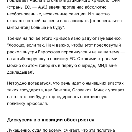
подливает масла в огонь миграционного кризиса: “Они
(страны ЕС. —
А.К.
) ввели против нас абсолютно
необоснованные, незаконные санкции. И я честно
сказал: с петлей на шее я вас защищать [от нелегальных
мигрантов] больше не буду“.
Трения на почве этого кризиса явно радуют Лукашенко:
“Хорошо, если так. Нам важно, чтобы этот пресловутый
раскол внутри Евросоюза перекинулся и на нашу тему —
на антибелорусскую политику ЕС. С какими странами
можно об этом говорить в первую очередь, МИД мне
докладывал“.
Нетрудно догадаться, что речь идет о нынешних властях
таких государств, как Венгрия, Словакия. Минск уповает
на то, что они будут торпедировать санкционную
политику Брюсселя.
Дискуссия в оппозиции обостряется
Лукашенко, судя по всему, считает, что эта политика