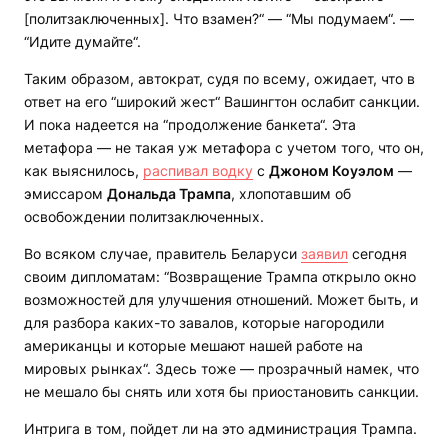
[политзаключенных]. Что взамен?“ — “Мы подумаем“. —
“Идите думайте“.
Таким образом, автократ, судя по всему, ожидает, что в
ответ на его “широкий жест“ Вашингтон ослабит санкции.
И пока надеется на “продолжение банкета“. Эта
метафора — не такая уж метафора с учетом того, что он,
как выяснилось,
распивал водку
с
Джоном Коуэлом
—
эмиссаром
Дональда Трампа
, хлопотавшим об
освобождении политзаключенных.
Во всяком случае, правитель Беларуси
заявил
сегодня
своим дипломатам: “Возвращение Трампа открыло окно
возможностей для улучшения отношений. Может быть, и
для разбора каких-то завалов, которые нагородили
американцы и которые мешают нашей работе на
мировых рынках“. Здесь тоже — прозрачный намек, что
не мешало бы снять или хотя бы приостановить санкции.
Интрига в том, пойдет ли на это администрация Трампа.