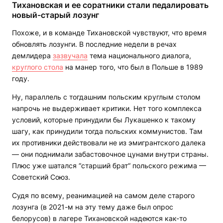
Тихановская и ее соратники стали педалировать
новый-старый лозунг
Похоже, и в команде Тихановской чувствуют, что время
обновлять лозунги. В последние недели в речах
демлидера
зазвучала
тема национального диалога,
круглого стола
на манер того, что был в Польше в 1989
году.
Ну, параллель с тогдашним польским круглым столом
напрочь не выдерживает критики. Нет того комплекса
условий, которые принудили бы Лукашенко к такому
шагу, как принудили тогда польских коммунистов. Там
их противники действовали не из эмигрантского далека
— они поднимали забастовочное цунами внутри страны.
Плюс уже шатался “старший брат“ польского режима —
Советский Союз.
Судя по всему, реанимацией на самом деле старого
лозунга (в 2021-м на эту тему даже был опрос
белорусов) в лагере Тихановской надеются как-то