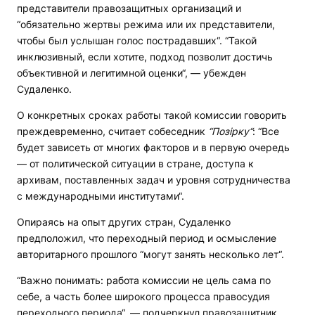
представители правозащитных организаций и
“обязательно жертвы режима или их представители,
чтобы был услышан голос пострадавших“. “Такой
инклюзивный, если хотите, подход позволит достичь
объективной и легитимной оценки“, — убежден
Судаленко.
О конкретных сроках работы такой комиссии говорить
преждевременно, считает собеседник
“Поз
ірку“
: “Все
будет зависеть от многих факторов и в первую очередь
— от политической ситуации в стране, доступа к
архивам, поставленных задач и уровня сотрудничества
с международными институтами“.
Опираясь на опыт других стран, Судаленко
предположил, что переходный период и осмысление
авторитарного прошлого “могут занять несколько лет“.
“Важно понимать: работа комиссии не цель сама по
себе, а часть более широкого процесса правосудия
переходного периода“, — подчеркнул правозащитник.